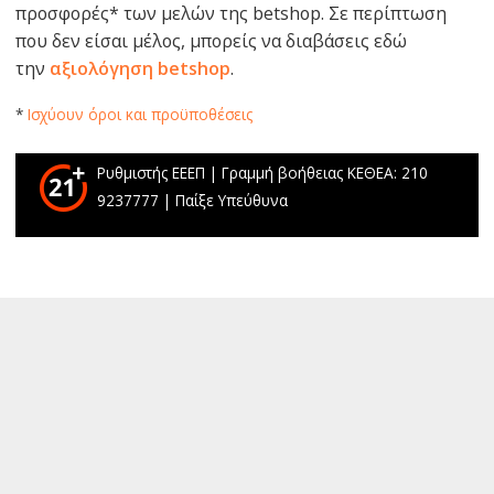
προσφορές* των μελών της betshop. Σε περίπτωση
που δεν είσαι μέλος, μπορείς να διαβάσεις εδώ
την
αξιολόγηση betshop
.
*
Ισχύουν όροι και προϋποθέσεις
Ρυθμιστής ΕΕΕΠ | Γραμμή βοήθειας ΚΕΘΕΑ: 210
9237777 | Παίξε Υπεύθυνα