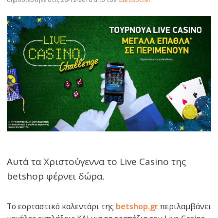
Αυτά τα Χριστούγεννα το Live Casino της
betshop φέρνει δώρα.
Το εορταστικό καλεντάρι της
betshop.gr
περιλαμβάνει