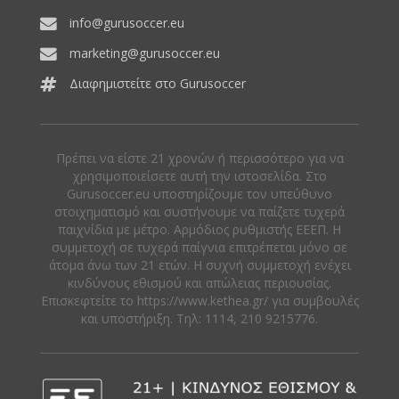
info@gurusoccer.eu
marketing@gurusoccer.eu
Διαφημιστείτε στο Gurusoccer
Πρέπει να είστε 21 χρονών ή περισσότερο για να
χρησιμοποιείσετε αυτή την ιστοσελίδα. Στο
Gurusoccer.eu υποστηρίζουμε τον υπεύθυνο
στοιχηματισμό και συστήνουμε να παίζετε τυχερά
παιχνίδια με μέτρο. Αρμόδιος ρυθμιστής ΕΕΕΠ. Η
συμμετοχή σε τυχερά παίγνια επιτρέπεται μόνο σε
άτομα άνω των 21 ετών. Η συχνή συμμετοχή ενέχει
κινδύνους εθισμού και απώλειας περιουσίας.
Eπισκεφτείτε το https://www.kethea.gr/ για συμβουλές
και υποστήριξη. Tηλ: 1114, 210 9215776.