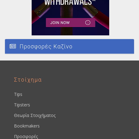
Προσφορές Καζίνο
Στοίχημα
Tips
Tipsters
Θεωρία Στοιχήματος
Bookmakers
Προσφορές