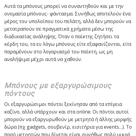
Αυτά τα μπόνους μπορεί να συναντηθούν και με την
ονομασία μπόνους- φάντασμα. Συνήθως αποτελούν ένα
μέρος του υπολοίπου του πελάτη, αλλά δεν μπορούν να
μετατραπούν σε πραγματικά χρήματα μέσω της
διαδικασίας ανάληψης. Όταν ο παίκτης ζητήσει τα
κέρδη του, τα εν λόγω μπόνους είτε εξαφανίζονται, είτε
παραμένουν στο λογαριασμό του παίκτη, ως μη
αναλήψιμα μέχρι αυτά να χαθούν.
Μπόνους με εξαργυρώσιμους
πόντους
Οι εξαργυρώσιμοι πόντοι ξεκίνησαν από τα επίγεια
καζίνο, αλλά υπάρχουν και στα online. Οι πόντοι αυτοί
μπορούν να εξαργυρωθούν με μετρητά ή άλλης μορφής
δώρα (πχ gadgets, σουβενίρ, εισιτήρια για events…). Το
ποσό μετρητών που δίνεται είναι συνήθως πολύ μικρό