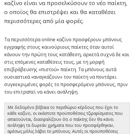
καζίνο είναι να προσελκύσουν το νέο παίκτη,
ο οποίος θα επιστρέψει και θα καταθέσει
περισσότερες από μία φορές.
Τα περισσότερα online καζίνο προσφέρουν μπόνους
εγγραφής στους καινούριους παίκτες όταν αυτοί
κάνουν την πρώτη τους κατάθεση, αρκετά συχνά δε και
στις επόμενες καταθέσεις τους, με τη μορφή
επιβράβευσης «πιστού» παίκτη. Τα μπόνους αυτά
ουσιαστικά «αναγκάζουν» τον παίκτη να ποντάρει
συγκεκριμένες φορές το προσφερόμενο μπόνους, πριν
του επιτραπεί να κάνει ανάληψη.
Με δεδομένο βέβαια το περιθώριο κέρδους που έχει το
κάθε καζίνο, οι εκάστοτε προϋποθέσεις τζιραρίσματος που
απαιτούνται, διασφαλίζουν ότι ο παίκτης δεν θα κάνει
ανάληψη τα δωρεάν χρήματα που του προσφέρθηκαν,
αμέσως μόλις λάβει το μπόνους. Αυτές οι προϋποθέσεις