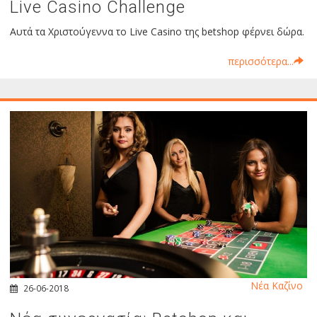
Live Casino Challenge
Αυτά τα Χριστούγεννα το Live Casino της betshop φέρνει δώρα.
περισσότερα...
Νέα Καζίνο
26-06-2018