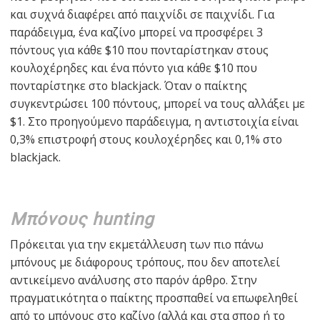
και συχνά διαφέρει από παιχνίδι σε παιχνίδι. Για
παράδειγμα, ένα καζίνο μπορεί να προσφέρει 3
πόντους για κάθε $10 που πονταρίστηκαν στους
κουλοχέρηδες και ένα πόντο για κάθε $10 που
πονταρίστηκε στο blackjack. Όταν ο παίκτης
συγκεντρώσει 100 πόντους, μπορεί να τους αλλάξει με
$1. Στο προηγούμενο παράδειγμα, η αντιστοιχία είναι
0,3% επιστροφή στους κουλοχέρηδες και 0,1% στο
blackjack.
Μπόνους hunting
Πρόκειται για την εκμετάλλευση των πιο πάνω
μπόνους με διάφορους τρόπους, που δεν αποτελεί
αντικείμενο ανάλυσης στο παρόν άρθρο. Στην
πραγματικότητα ο παίκτης προσπαθεί να επωφεληθεί
από το μπόνους στο καζίνο (αλλά και στα σπορ ή το