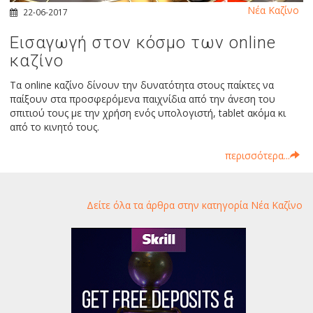
Νέα Καζίνο
22-06-2017
Εισαγωγή στον κόσμο των online
καζίνο
Τα online καζίνο δίνουν την δυνατότητα στους παίκτες να
παίξουν στα προσφερόμενα παιχνίδια από την άνεση του
σπιτιού τους με την χρήση ενός υπολογιστή, tablet ακόμα κι
από το κινητό τους.
περισσότερα...
Δείτε όλα τα άρθρα στην κατηγορία Νέα Καζίνο