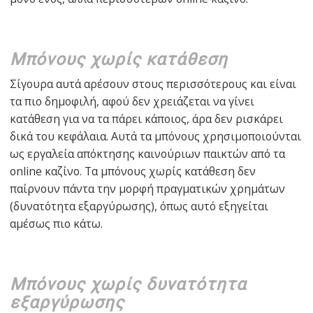
Μπόνους χωρίς κατάθεση
Σίγουρα αυτά αρέσουν στους περισσότερους και είναι
τα πιο δημοφιλή, αφού δεν χρειάζεται να γίνει
κατάθεση για να τα πάρει κάποιος, άρα δεν ρισκάρει
δικά του κεφάλαια. Αυτά τα μπόνους χρησιμοποιούνται
ως εργαλεία απόκτησης καινούριων παικτών από τα
online καζίνο. Τα μπόνους χωρίς κατάθεση δεν
παίρνουν πάντα την μορφή πραγματικών χρημάτων
(δυνατότητα εξαργύρωσης), όπως αυτό εξηγείται
αμέσως πιο κάτω.
Μπόνους χωρίς δυνατότητα
εξαργύρωσης