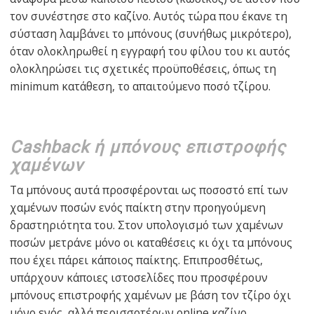
τον συνέστησε στο καζίνο. Αυτός τώρα που έκανε τη
σύσταση λαμβάνει το μπόνους (συνήθως μικρότερο),
όταν ολοκληρωθεί η εγγραφή του φίλου του κι αυτός
ολοκληρώσει τις σχετικές προϋποθέσεις, όπως τη
minimum κατάθεση, το απαιτούμενο ποσό τζίρου.
Cashback ή μπόνους επιστροφής
χαμένων
Τα μπόνους αυτά προσφέρονται ως ποσοστό επί των
χαμένων ποσών ενός παίκτη στην προηγούμενη
δραστηριότητα του. Στον υπολογισμό των χαμένων
ποσών μετράνε μόνο οι καταθέσεις κι όχι τα μπόνους
που έχει πάρει κάποιος παίκτης. Επιπροσθέτως,
υπάρχουν κάποιες ιστοσελίδες που προσφέρουν
μπόνους επιστροφής χαμένων με βάση τον τζίρο όχι
μόνο ενός, αλλά περισσοτέρων online καζίνο.