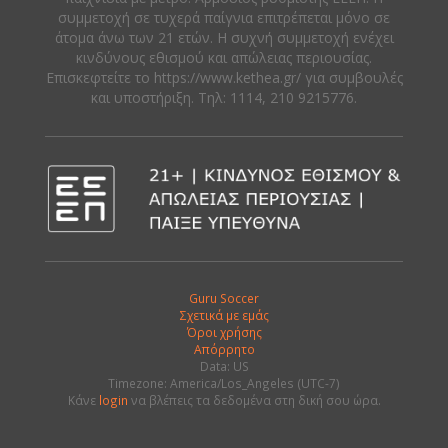
συμμετοχή σε τυχερά παίγνια επιτρέπεται μόνο σε
άτομα άνω των 21 ετών. Η συχνή συμμετοχή ενέχει
κινδύνους εθισμού και απώλειας περιουσίας.
Eπισκεφτείτε το https://www.kethea.gr/ για συμβουλές
και υποστήριξη. Tηλ: 1114, 210 9215776.
Guru Soccer
Σχετικά με εμάς
Όροι χρήσης
Απόρρητο
Data: US
Timezone: America/Los_Angeles (UTC-7)
Κάνε
login
να βλέπεις τα δεδομένα στη δική σου ώρα.