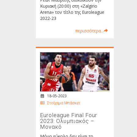
Κυριακή (20:00) στη «Zalgirio
Arena» τον τίτλο της Euroleague
2022-23
περισσότερα...
18-05-2023
Στοίχημα Μπάσκετ
Euroleague Final Four
2023: Ολυμπιακός –
Μονακό
Μόνο εύκολο δεν είναι το