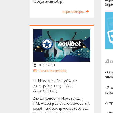
τροχιά ανάπτυξης.
δημι
περισσότερα...
Δι
05-07-2023
Τα νέα της αγοράς
- Οι
απαν
Η Novibet Μεγάλος
Χορηγός της ΠΑΕ
- Στ
Ατρόμητος
έχου
Δελτίο τύπου: Η Novibet και η
Διαγ
ΠΑΕ Ατρόμητος ανακοινώνουν την
έναρξη της συνεργασίας τους για