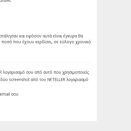
άτωθι:
στάλησαν και εφόσον αυτά είναι έγκυρα θα
 ποσό που έχουν κερδίσει, σε εύλογο χρονικό
ER λογαριασμό σου από αυτό που χρησιμοποιείς
ς δύο screenshot από τον NETELLER λογαριασμό
 email σου