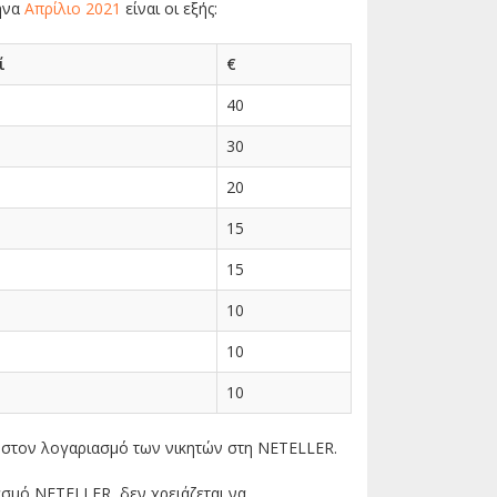
μήνα
Απρίλιο 2021
είναι οι εξής:
ί
€
40
30
20
15
15
10
10
10
 στον λογαριασμό των νικητών στη NETELLER.
ασμό NETELLER, δεν χρειάζεται να