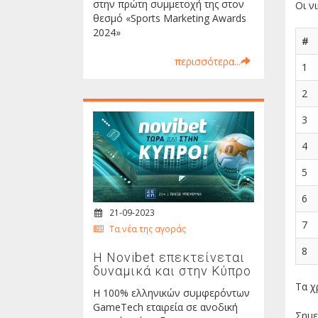
στην πρώτη συμμετοχή της στον
Οι ν
θεσμό «Sports Marketing Awards
2024»
#
περισσότερα...
1
2
3
4
5
6
21-09-2023
7
Τα νέα της αγοράς
8
H Novibet επεκτείνεται
δυναμικά και στην Κύπρο
Τα χ
Η 100% ελληνικών συμφερόντων
GameTech εταιρεία σε ανοδική
Σημε