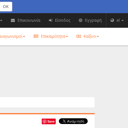
OK
Επικοινωνία
Είσοδος
Εγγραφή
el
ιαγωνισμοί
Επικαιρότητα
Καζίνο
Save