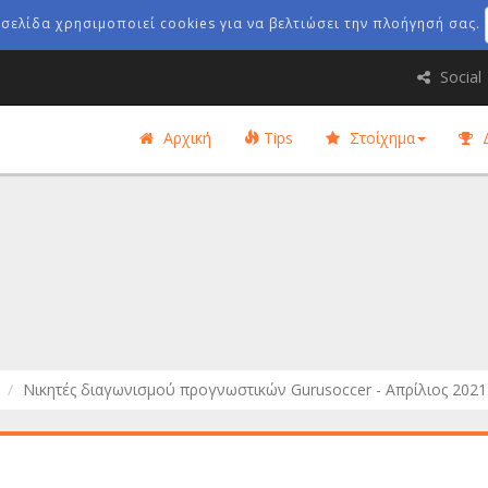
οσελίδα χρησιμοποιεί cookies για να βελτιώσει την πλοήγησή σας.
Social
Αρχική
Tips
Στοίχημα
Δ
Νικητές διαγωνισμού προγνωστικών Gurusoccer - Απρίλιος 2021