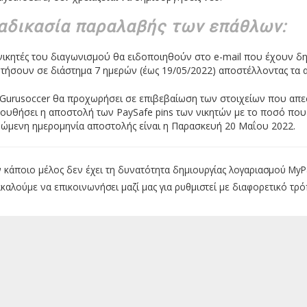
αδικασία παραλαβής των επάθλων:
 νικητές του διαγωνισμού θα ειδοποιηθούν στο e-mail που έχουν δη
τήσουν σε διάστημα 7 ημερών (έως 19/05/2022) αποστέλλοντας τα 
 Gurusoccer θα προχωρήσει σε επιβεβαίωση των στοιχείων που απε
ουθήσει η αποστολή των PaySafe pins των νικητών με το ποσό που 
μώμενη ημερομηνία αποστολής είναι η Παρασκευή 20 Μαΐου 2022.
ν κάποιο μέλος δεν έχει τη δυνατότητα δημιουργίας λογαριασμού MyP
καλούμε να επικοινωνήσει μαζί μας για ρυθμιστεί με διαφορετικό τ