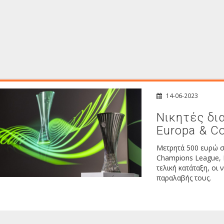
14-06-2023
Νικητές δι
Europa & C
Μετρητά 500 ευρώ σ
Champions League, 
τελική κατάταξη, οι 
παραλαβής τους.