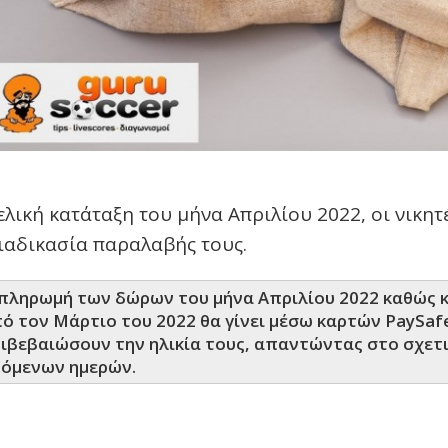
ελική κατάταξη του μήνα Απριλίου 2022, οι νικητ
ιαδικασία παραλαβής τους.
πληρωμή των δώρων του μήνα Απριλίου 2022 καθώς 
ό τον Μάρτιο του 2022 θα γίνει μέσω καρτών PaySafe
ιβεβαιώσουν την ηλικία τους, απαντώντας στο σχετι
όμενων ημερών.