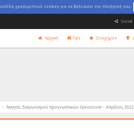
οσελίδα χρησιμοποιεί cookies για να βελτιώσει την πλοήγησή σας.
Social
Αρχική
Tips
Στοίχημα
Δ
Νικητές διαγωνισμού προγνωστικών Gurusoccer - Απρίλιος 2022