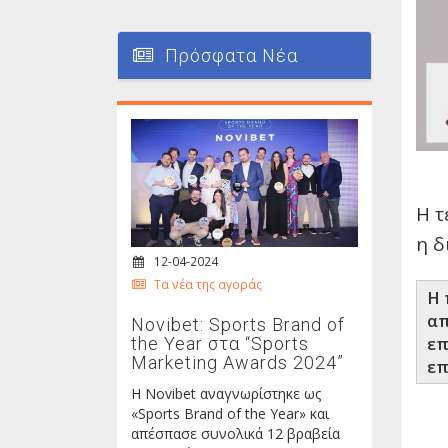
Πρόσφατα Νέα
Η τ
η δ
12-04-2024
Τα νέα της αγοράς
Η 
απ
Novibet: Sports Brand of
επ
the Year στα “Sports
Marketing Awards 2024”
επ
Η Νοvibet αναγνωρίστηκε ως
«Sports Brand of the Year» και
απέσπασε συνολικά 12 βραβεία