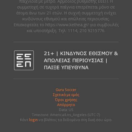
παιχνίδια με μέτρο. Αρμόδιος ρυθμιστής ΕΕΕΠ. Η
συμμετοχή σε τυχερά παίγνια επιτρέπεται μόνο σε
άτομα άνω των 21 ετών. Η συχνή συμμετοχή ενέχει
κινδύνους εθισμού και απώλειας περιουσίας.
Eπισκεφτείτε το https://www.kethea.gr/ για συμβουλές
και υποστήριξη. Tηλ: 1114, 210 9215776.
Guru Soccer
Σχετικά με εμάς
Όροι χρήσης
Απόρρητο
Data: US
Timezone: America/Los_Angeles (UTC-7)
Κάνε
login
να βλέπεις τα δεδομένα στη δική σου ώρα.