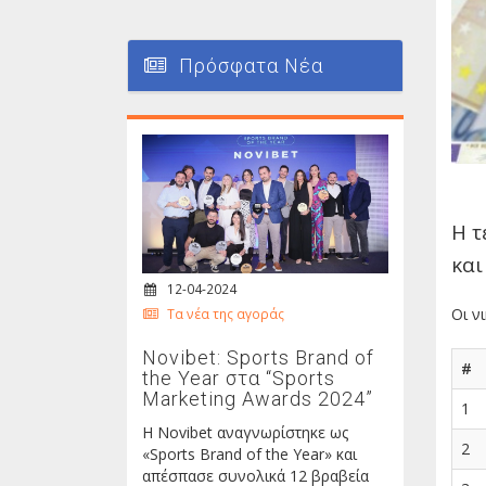
Πρόσφατα Νέα
Η τ
και
12-04-2024
Οι ν
Τα νέα της αγοράς
Novibet: Sports Brand of
#
the Year στα “Sports
Marketing Awards 2024”
1
Η Νοvibet αναγνωρίστηκε ως
2
«Sports Brand of the Year» και
απέσπασε συνολικά 12 βραβεία