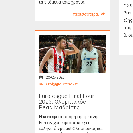
τα επόμενα τρία χρόνια.
* Σε
Guru
περισσότερα...
εξής:
α. α
β. σ
20-05-2023
Στοίχημα Μπάσκετ
Euroleague Final Four
2023: Ολυμπιακός –
Ρεάλ Μαδρίτης
Η κορυφαία στιγμή της φετινής
Euroleague έφτασε κι έχει
ελληνικό χρώμα! Ολυμπιακός και