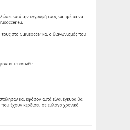
λώσει κατά την εγγραφή τους και πρέπει να
rusoccer.eu.
e τους στο Gurusoccer και ο διαγωνισμός που
φονται τα κάτωθι:
στάλησαν και εφόσον αυτά είναι έγκυρα θα
ό που έχουν κερδίσει, σε εύλογο χρονικό