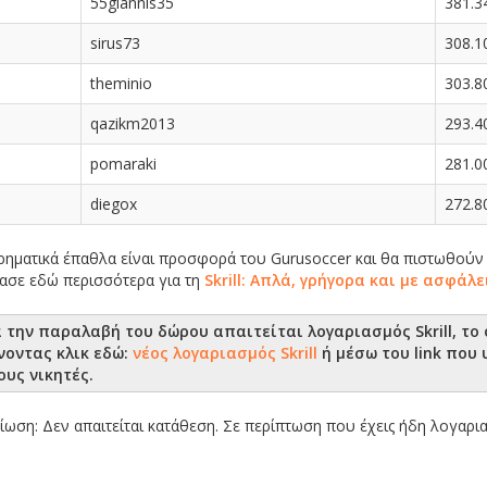
55giannis35
381.3
sirus73
308.1
theminio
303.8
qazikm2013
293.4
pomaraki
281.0
diegox
272.8
ρηματικά έπαθλα είναι προσφορά του Gurusoccer και θα πιστωθούν σ
ασε εδώ περισσότερα για τη
Skrill: Απλά, γρήγορα και με ασφάλε
α την παραλαβή του δώρου απαιτείται λογαριασμός Skrill, το
νοντας κλικ εδώ:
νέος λογαριασμός Skrill
ή μέσω του link που
ους νικητές.
ίωση: Δεν απαιτείται κατάθεση. Σε περίπτωση που έχεις ήδη λογαριασ