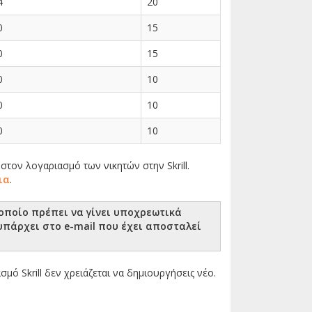
4
20
0
15
0
15
0
10
0
10
0
10
τον λογαριασμό των νικητών στην Skrill.
ια
.
 οποίο πρέπει να γίνει υποχρεωτικά
 υπάρχει στο e-mail που έχει αποσταλεί
μό Skrill δεν χρειάζεται να δημιουργήσεις νέο.