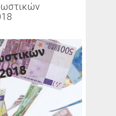
νωστικών
018