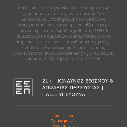
Πρέπει να είστε 21 χρονών ή περισσότερο για να
χρησιμοποιείσετε αυτή την ιστοσελίδα. Στο
Gurusoccer.eu υποστηρίζουμε τον υπεύθυνο
στοιχηματισμό και συστήνουμε να παίζετε τυχερά
παιχνίδια με μέτρο. Αρμόδιος ρυθμιστής ΕΕΕΠ. Η
συμμετοχή σε τυχερά παίγνια επιτρέπεται μόνο σε
άτομα άνω των 21 ετών. Η συχνή συμμετοχή ενέχει
κινδύνους εθισμού και απώλειας περιουσίας.
Eπισκεφτείτε το https://www.kethea.gr/ για συμβουλές
και υποστήριξη. Tηλ: 1114, 210 9215776.
Guru Soccer
Σχετικά με εμάς
Όροι χρήσης