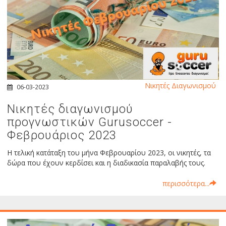
Νικητές Διαγωνισμού
06-03-2023
Νικητές διαγωνισμού
προγνωστικών Gurusoccer -
Φεβρουάριος 2023
Η τελική κατάταξη του μήνα Φεβρουαρίου 2023, οι νικητές, τα
δώρα που έχουν κερδίσει και η διαδικασία παραλαβής τους.
περισσότερα...