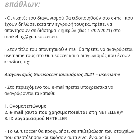
επάθλων:
- Οι νικητές του διαγωνισμού θα ειδοποιηθούν στο e-mail που
έχουν δηλώσει κατά την εγγραφή τους και πρέπει να
απαντήσουν σε διάστημα 7 ημερών (έως 17/02/2021) στο
marketing@gurusoccer.eu.
- Στον τίτλο του απαντητικού e-mail θα πρέπει να αναγράφεται
username τους στο Gurusoccer και ο διαγωνισμός που έχουν
κερδίσει, πχ:
Διαγωνισμός Gurusoccer Ιανουάριος 2021 – username
- Στο περιεχόμενο του e-mail πρέπει υποχρεωτικά να
αναγράφονται τα κάτωθι:
1. Ονοματεπώνυμo
2. e-mail (αυτό που χρησιμοποιείται στη NETELLER)*
3. ID λογαριασμού NETELLER
- To Gurusoccer θα προχωρήσει σε επιβεβαίωση των στοιχείων
που απεστάλησαν και εφόσον αυτά είναι έγκυρα θα