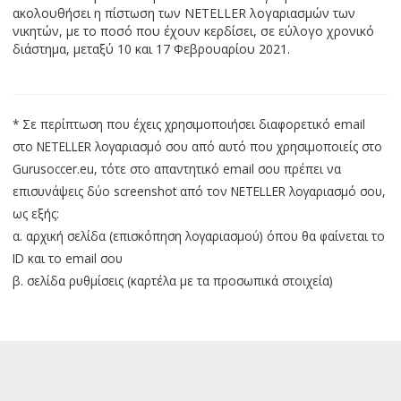
ακολουθήσει η πίστωση των NETELLER λογαριασμών των
νικητών, με το ποσό που έχουν κερδίσει, σε εύλογο χρονικό
διάστημα, μεταξύ 10 και 17 Φεβρουαρίου 2021.
* Σε περίπτωση που έχεις χρησιμοποιήσει διαφορετικό email
στο NETELLER λογαριασμό σου από αυτό που χρησιμοποιείς στο
Gurusoccer.eu, τότε στο απαντητικό email σου πρέπει να
επισυνάψεις δύο screenshot από τον NETELLER λογαριασμό σου,
ως εξής:
α. αρχική σελίδα (επισκόπηση λογαριασμού) όπου θα φαίνεται το
ID και το email σου
β. σελίδα ρυθμίσεις (καρτέλα με τα προσωπικά στοιχεία)