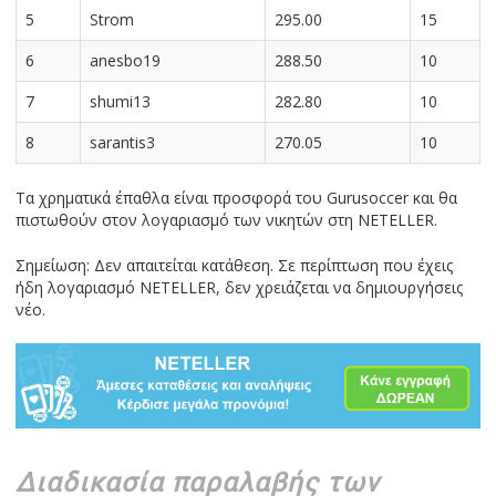
5
Strom
295.00
15
6
anesbo19
288.50
10
7
shumi13
282.80
10
8
sarantis3
270.05
10
Τα χρηματικά έπαθλα είναι προσφορά του Gurusoccer και θα
πιστωθούν στον λογαριασμό των νικητών στη NETELLER.
Σημείωση: Δεν απαιτείται κατάθεση. Σε περίπτωση που έχεις
ήδη λογαριασμό NETELLER, δεν χρειάζεται να δημιουργήσεις
νέο.
Διαδικασία παραλαβής των