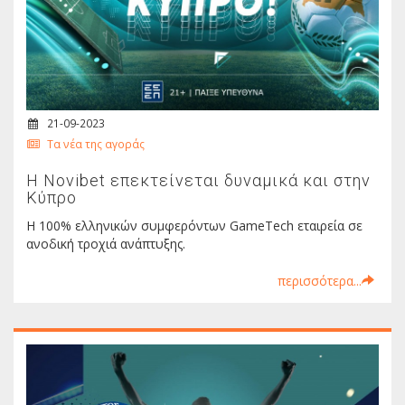
21-09-2023
Τα νέα της αγοράς
H Novibet επεκτείνεται δυναμικά και στην
Κύπρο
Η 100% ελληνικών συμφερόντων GameTech εταιρεία σε
ανοδική τροχιά ανάπτυξης.
περισσότερα...