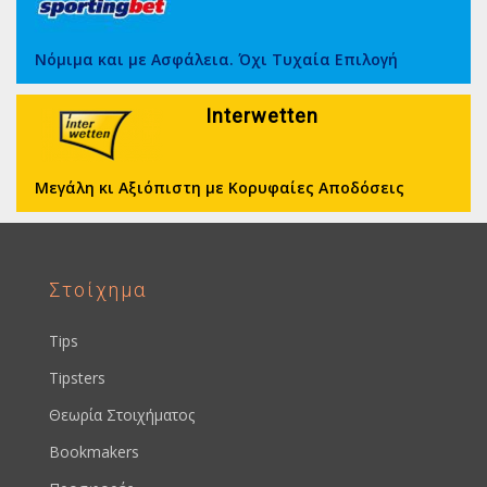
Νόμιμα και με Ασφάλεια. Όχι Τυχαία Επιλογή
Interwetten
Μεγάλη κι Αξιόπιστη με Κορυφαίες Αποδόσεις
Στοίχημα
Tips
Tipsters
Θεωρία Στοιχήματος
Bookmakers