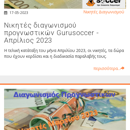
Νικητές Διαγωνισμού
17-05-2023
Νικητές διαγωνισμού
προγνωστικών Gurusoccer -
Απρίλιος 2023
Η τελική κατάταξη του μήνα Απριλίου 2023, οι νικητές, τα δώρα
που έχουν κερδίσει και η διαδικασία παραλαβής τους.
περισσότερα...