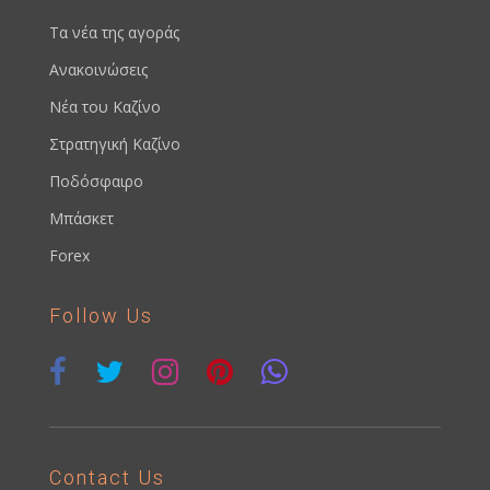
Τα νέα της αγοράς
Ανακοινώσεις
Νέα του Καζίνο
Στρατηγική Καζίνο
Ποδόσφαιρο
Μπάσκετ
Forex
Follow Us
Contact Us