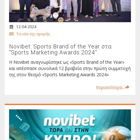
12-04-2024
Τα νέα της αγοράς
Novibet: Sports Brand of the Year στα
“Sports Marketing Awards 2024”
Η Νοvibet αναγνωρίστηκε ως «Sports Brand of the Year»
και απέσπασε συνολικά 12 βραβεία στην πρώτη συμμετοχή
της στον θεσμό «Sports Marketing Awards 2024»
περισσότερα...