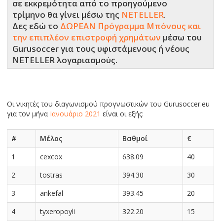
σε εκκρεμότητα από το προηγούμενο
τρίμηνο θα γίνει μέσω της
NETELLER
.
Δες εδώ το
ΔΩΡΕΑΝ Πρόγραμμα Μπόνους και
την επιπλέον επιστροφή χρημάτων
μέσω του
Gurusoccer για τους υφιστάμενους ή νέους
NETELLER λογαριασμούς.
Οι νικητές του διαγωνισμού πρoγνωστικών του Gurusoccer.eu
για τον μήνα
Ιανουάριο 2021
είναι οι εξής:
#
Μέλος
Βαθμοί
€
1
cexcox
638.09
40
2
tostras
394.30
30
3
ankefal
393.45
20
4
tyxeropoyli
322.20
15