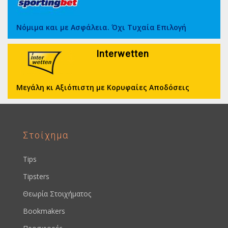
Νόμιμα και με Ασφάλεια. Όχι Τυχαία Επιλογή
Interwetten
Μεγάλη κι Αξιόπιστη με Κορυφαίες Αποδόσεις
Στοίχημα
Tips
Tipsters
Θεωρία Στοιχήματος
Bookmakers