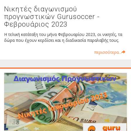
Νικητές διαγωνισμού
προγνωστικών Gurusoccer -
Φεβρουάριος 2023
Η τελική κατάταξη του μήνα Φεβρουαρίου 2023, οι νικητές, τα
δώρα που έχουν κερδίσει και η διαδικασία παραλαβής τους.
περισσότερα...