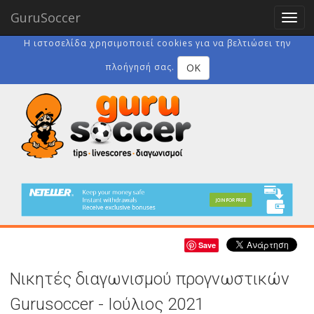
GuruSoccer
Togg
navig
Η ιστοσελίδα χρησιμοποιεί cookies για να βελτιώσει την
OK
πλοήγησή σας.
Save
Νικητές διαγωνισμού προγνωστικών
Gurusoccer - Ιούλιος 2021