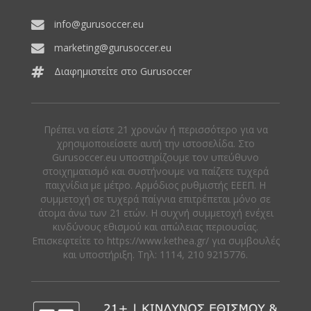
info@gurusoccer.eu
marketing@gurusoccer.eu
Διαφημιστείτε στο Gurusoccer
Πρέπει να είστε 21 χρονών ή περισσότερο για να
χρησιμοποιείσετε αυτή την ιστοσελίδα. Στο
Gurusoccer.eu υποστηρίζουμε τον υπεύθυνο
στοιχηματισμό και συστήνουμε να παίζετε τυχερά
παιχνίδια με μέτρο. Αρμόδιος ρυθμιστής ΕΕΕΠ. Η
συμμετοχή σε τυχερά παίγνια επιτρέπεται μόνο σε
άτομα άνω των 21 ετών. Η συχνή συμμετοχή ενέχει
κινδύνους εθισμού και απώλειας περιουσίας.
Eπισκεφτείτε το https://www.kethea.gr/ για συμβουλές
και υποστήριξη. Tηλ: 1114, 210 9215776.