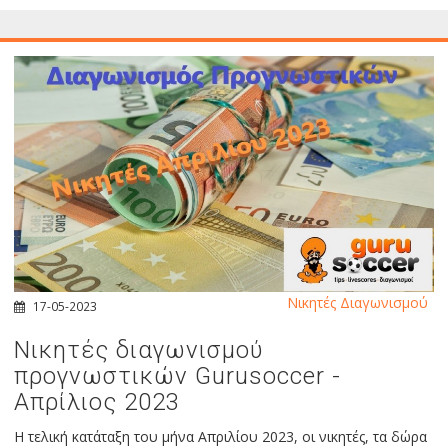
Νικητές Διαγωνισμού
17-05-2023
Νικητές διαγωνισμού
προγνωστικών Gurusoccer -
Απρίλιος 2023
Η τελική κατάταξη του μήνα Απριλίου 2023, οι νικητές, τα δώρα