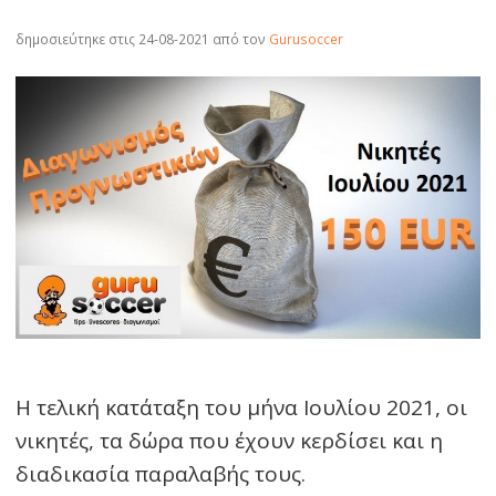
δημοσιεύτηκε στις 24-08-2021
από τον
Gurusoccer
Η τελική κατάταξη του μήνα Ιουλίου 2021, οι
νικητές, τα δώρα που έχουν κερδίσει και η
διαδικασία παραλαβής τους.