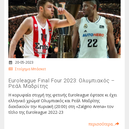
20-05-2023
Στοίχημα Μπάσκετ
Euroleague Final Four 2023: Ολυμπιακός –
Ρεάλ Μαδρίτης
Η κορυφαία στιγμή της φετινής Euroleague έφτασε κι έχει
ελληνικό χρώμα! Ολυμπιακός και Ρεάλ Μαδρίτης
διεκδικούν την Κυριακή (20:00) στη «Zalgirio Arena» τον
τίτλο της Euroleague 2022-23
περισσότερα...