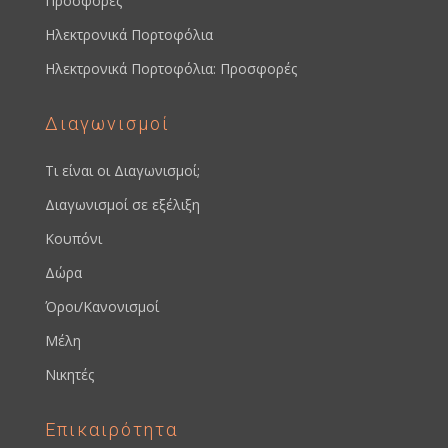
Προσφορές
Ηλεκτρονικά Πορτοφόλια
Ηλεκτρονικά Πορτοφόλια: Προσφορές
Διαγωνισμοί
Τι είναι οι Διαγωνισμοί;
Διαγωνισμοί σε εξέλιξη
Κουπόνι
Δώρα
Όροι/Κανονισμοί
Μέλη
Νικητές
Επικαιρότητα