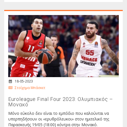
18-05-2023
Στοίχημα Μπάσκετ
Euroleague Final Four 2023: Ολυμπιακός –
Μονακό
Μόνο εύκολο δεν είναι το εμπόδιο που καλούνται να
υπερπηδήσουν οι «ερυθρόλευκοι» στον ημιτελικό της
Παρασκευής 19/05 (18:00) κόντρα στην Μονακό.