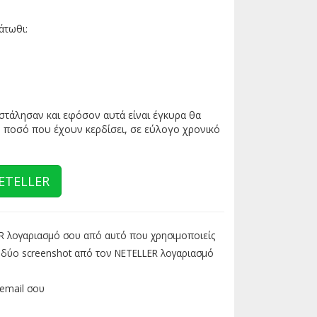
άτωθι:
στάλησαν και εφόσον αυτά είναι έγκυρα θα
 ποσό που έχουν κερδίσει, σε εύλογο χρονικό
ETELLER
ER λογαριασμό σου από αυτό που χρησιμοποιείς
ς δύο screenshot από τον NETELLER λογαριασμό
 email σου