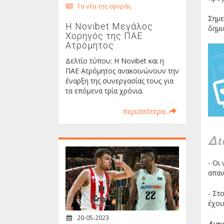
Τα νέα της αγοράς
Σημε
Η Novibet Μεγάλος
δημι
Χορηγός της ΠΑΕ
Ατρόμητος
Δελτίο τύπου: Η Novibet και η
ΠΑΕ Ατρόμητος ανακοινώνουν την
έναρξη της συνεργασίας τους για
τα επόμενα τρία χρόνια.
περισσότερα...
Δι
- Οι
απαν
- Στ
έχου
20-05-2023
Διαγ