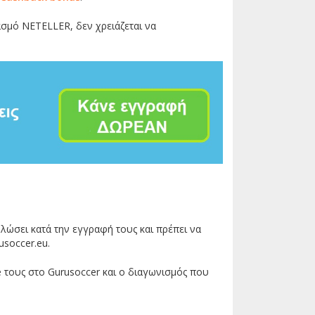
ασμό NETELLER, δεν χρειάζεται να
λώσει κατά την εγγραφή τους και πρέπει να
soccer.eu.
e τους στο Gurusoccer και ο διαγωνισμός που