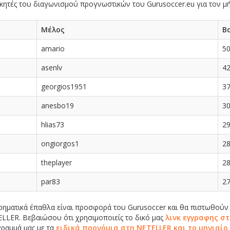
ικητές του διαγωνισμού πρoγνωστικών του Gurusoccer.eu για τον 
Μέλος
Β
amario
50
asenlv
42
georgios1951
37
anesbo19
30
hlias73
29
ongiorgos1
28
theplayer
28
par83
27
ρηματικά έπαθλα είναι προσφορά του Gurusoccer και θα πιστωθούν
LLER. Βεβαιώσου ότι χρησιμοποιείς το δικό μας
λινκ εγγραφης σ
ραμμά μας με τα
ειδικά προνόμια στη NETELLER και το μηνιαίο