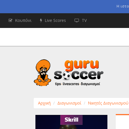
Η ιστ
Κουπόνι
Live Scores
TV
Αρχική
Διαγωνισμοί
Νικητές Διαγωνισμού