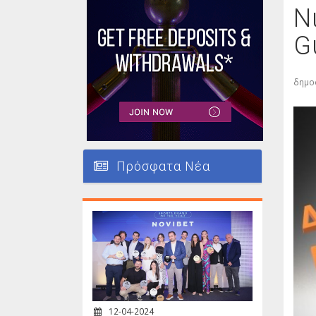
Ν
G
δημοσ
Πρόσφατα Νέα
12-04-2024