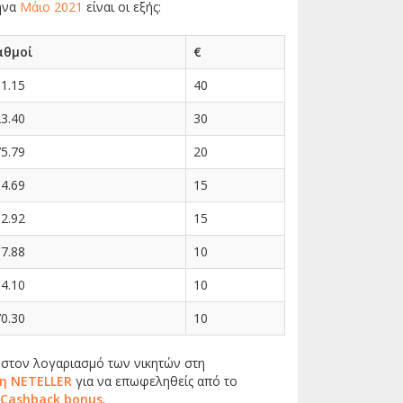
μήνα
Μάιο 2021
είναι οι εξής:
αθμοί
€
1.15
40
3.40
30
5.79
20
4.69
15
2.92
15
7.88
10
4.10
10
0.30
10
 στον λογαριασμό των νικητών στη
τη NETELLER
για να επωφεληθείς από το
 Cashback bonus
.