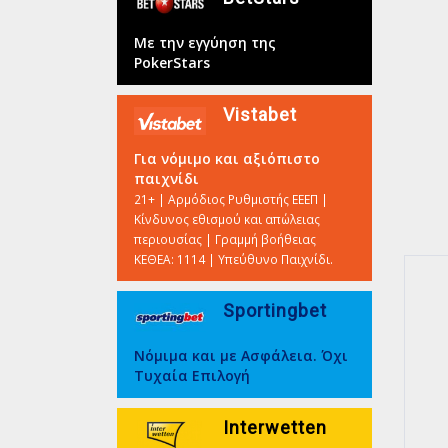
Με την εγγύηση της
PokerStars
Vistabet
Για νόμιμο και αξιόπιστο
παιχνίδι
21+ | Αρμόδιος Ρυθμιστής ΕΕΕΠ |
Κίνδυνος εθισμού και απώλειας
περιουσίας | Γραμμή βοήθειας
ΚΕΘΕΑ: 1114 | Υπεύθυνο Παιχνίδι.
Sportingbet
Νόμιμα και με Ασφάλεια. Όχι
Τυχαία Επιλογή
Interwetten