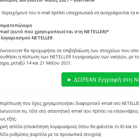
ο περιεχόμενο του e-mail πρέπει υποχρεωτικά να αναγράφονται τα κ
Ονοματεπώνυμo
-mail (αυτό που χρησιμοποιείται στη NETELLER)*
D λογαριασμού NETELLER
 Gurusoccer θα προχωρήσει σε επιβεβαίωση των στοιχείων που απε
ουθήσει η πίστωση των NETELLER λογαριασμών των νικητών, με το
τημα, μεταξύ 14 και 21 Μαΐου 2021.
► ΔΩΡΕΑΝ Εγγραφή στη N
 περίπτωση που έχεις χρησιμοποιήσει διαφορετικό email στο NETELL
Gurusoccer.eu, τότε στο απαντητικό email σου πρέπει να επισυνάψει
 ως εξής:
ρχική σελίδα (επισκόπηση λογαριασμού) όπου θα φαίνεται το ID και το
ελίδα ρυθμίσεις (καρτέλα με τα προσωπικά στοιχεία)