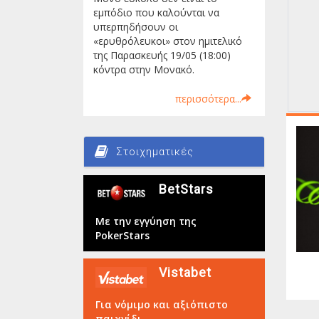
εμπόδιο που καλούνται να
υπερπηδήσουν οι
«ερυθρόλευκοι» στον ημιτελικό
της Παρασκευής 19/05 (18:00)
κόντρα στην Μονακό.
περισσότερα...
Στοιχηματικές
BetStars
Με την εγγύηση της
PokerStars
Vistabet
Για νόμιμο και αξιόπιστο
παιχνίδι