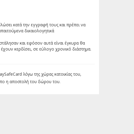
λώσει κατά την εγγραφή τους και πρέπει να
απαιτούμενα δικαιολογητικά
στάλησαν και εφόσον αυτά είναι έγκυρα θα
έχουν κερδίσει, σε εύλογο χρονικό διάστημα.
aySafeCard λόγω της χώρας κατοικίας του,
ρόπο η αποστολή του δώρου του.