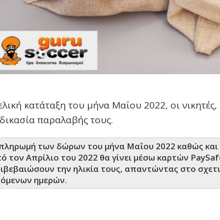
ελική κατάταξη του μήνα Μαΐου 2022, οι νικητές,
δικασία παραλαβής τους.
πληρωμή των δώρων του μήνα Μαΐου 2022 καθώς και
ό τον Απρίλιο του 2022 θα γίνει μέσω καρτών PaySaf
ιβεβαιώσουν την ηλικία τους, απαντώντας στο σχετι
όμενων ημερών.