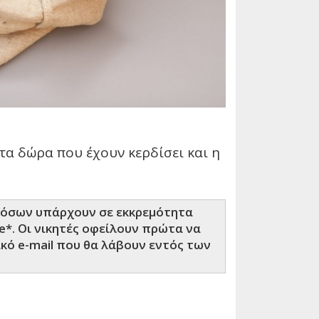
 τα δώρα που έχουν κερδίσει και η
 όσων υπάρχουν σε εκκρεμότητα
e*. Οι νικητές οφείλουν πρώτα να
κό e-mail που θα λάβουν εντός των