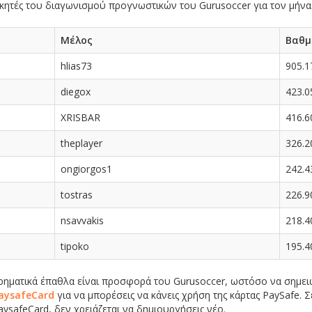
ικητές του διαγωνισμού πρoγνωστικών του Gurusoccer για τον μήν
Μέλος
Βαθμ
hlias73
905.1
diegox
423.0
XRISBAR
416.6
theplayer
326.2
ongiorgos1
242.4
tostras
226.9
nsavvakis
218.4
tipoko
195.4
ρηματικά έπαθλα είναι προσφορά του Gurusoccer, ωστόσο να σημειω
aysafeCard
για να μπορέσεις να κάνεις χρήση της κάρτας PaySafe.
ysafeCard, δεν χρειάζεται να δημιουργήσεις νέο.