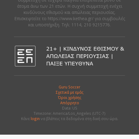
άτομα άνω των 21 ετών. Η συχνή συμμετοχή ενέχει
κινδύνους εθισμού και απώλειας περιουσίας.
Eπισκεφτείτε το https://www.kethea.gr/ για συμβουλές
και υποστήριξη. Tηλ: 1114, 210 9215776.
Guru Soccer
Σχετικά με εμάς
Όροι χρήσης
Απόρρητο
Data: US
Timezone: America/Los_Angeles (UTC-7)
Κάνε
login
να βλέπεις τα δεδομένα στη δική σου ώρα.