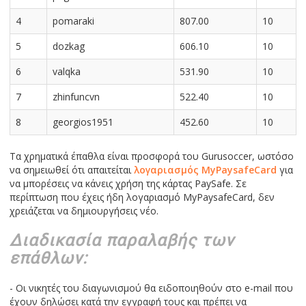
4
pomaraki
807.00
10
5
dozkag
606.10
10
6
valqka
531.90
10
7
zhinfuncvn
522.40
10
8
georgios1951
452.60
10
Τα χρηματικά έπαθλα είναι προσφορά του Gurusoccer, ωστόσο
να σημειωθεί ότι απαιτείται
λογαριασμός MyPaysafeCard
για
να μπορέσεις να κάνεις χρήση της κάρτας PaySafe. Σε
περίπτωση που έχεις ήδη λογαριασμό MyPaysafeCard, δεν
χρειάζεται να δημιουργήσεις νέο.
Διαδικασία παραλαβής των
επάθλων:
- Οι νικητές του διαγωνισμού θα ειδοποιηθούν στο e-mail που
έχουν δηλώσει κατά την εγγραφή τους και πρέπει να