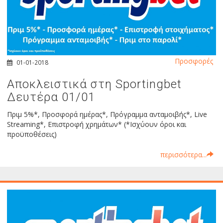
Προσφορές
01-01-2018
Αποκλειστικά στη Sportingbet
Δευτέρα 01/01
Πριμ 5%*, Προσφορά ημέρας*, Πρόγραμμα ανταμοιβής*, Live
Streaming*, Επιστροφή χρημάτων* (*Ισχύουν όροι και
προϋποθέσεις)
περισσότερα...