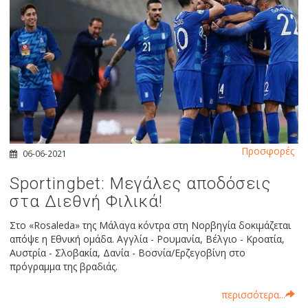
Προσφορές
06-06-2021
Sportingbet: Μεγάλες αποδόσεις
στα Διεθνή Φιλικά!
Στο «Rosaleda» της Μάλαγα κόντρα στη Νορβηγία δοκιμάζεται
απόψε η Εθνική ομάδα. Αγγλία - Ρουμανία, Βέλγιο - Κροατία,
Αυστρία - Σλοβακία, Δανία - Βοσνία/Ερζεγοβίνη στο
πρόγραμμα της βραδιάς.
περισσότερα...