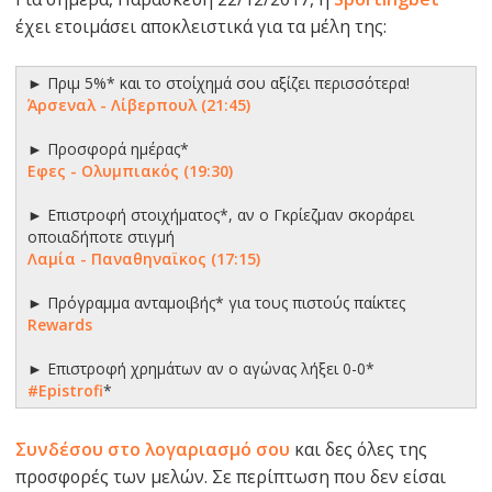
έχει ετοιμάσει αποκλειστικά για τα μέλη της:
► Πριμ 5%* και το στοίχημά σου αξίζει περισσότερα!
Άρσεναλ - Λίβερπουλ (21:45)
► Προσφορά ημέρας*
Εφες - Ολυμπιακός (19:30)
► Επιστροφή στοιχήματος*, αν ο Γκρίεζμαν σκοράρει
οποιαδήποτε στιγμή
Λαμία - Παναθηναϊκος (17:15)
► Πρόγραμμα ανταμοιβής* για τους πιστούς παίκτες
Rewards
► Επιστροφή χρημάτων αν ο αγώνας λήξει 0-0*
#Epistrofi
*
Συνδέσου στο λογαριασμό σου
και δες όλες της
προσφορές των μελών. Σε περίπτωση που δεν είσαι