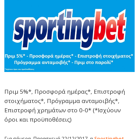
Πριμ 5%*, Προσφορά ημέρας*, Επιστροφή
στοιχήματος*, Πρόγραμμα ανταμοιβής*,
Επιστροφή χρημάτων στο 0-0* (*Ισχύουν
όροι και προϋποθέσεις)
Για σήμερα, Παρασκευή 22/12/2017, η
Sportingbet