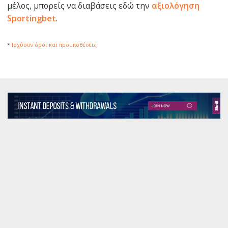
μέλος, μπορείς να διαβάσεις εδώ την
αξιολόγηση
Sportingbet
.
*
Ισχύουν όροι και προϋποθέσεις