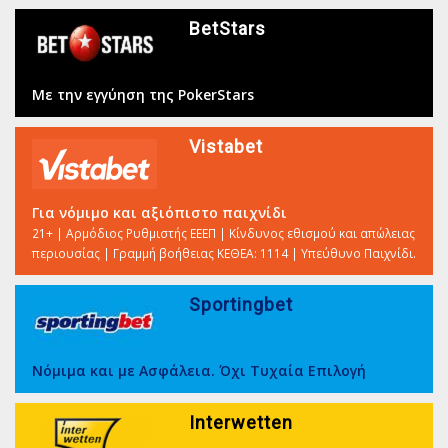
BetStars
Με την εγγύηση της PokerStars
Vistabet
Για νόμιμο και αξιόπιστο παιχνίδι
21+ | Αρμόδιος Ρυθμιστής ΕΕΕΠ | Κίνδυνος εθισμού και απώλειας
περιουσίας | Γραμμή βοήθειας ΚΕΘΕΑ: 1114 | Υπεύθυνο Παιχνίδι.
Sportingbet
Νόμιμα και με Ασφάλεια. Όχι Τυχαία Επιλογή
Interwetten