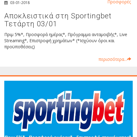
Προσφορές
03-01-2018
Αποκλειστικά στη Sportingbet
Τετάρτη 03/01
Πριμ 5%*, Προσφορά ημέρας*, Πρόγραμμα ανταμοιβής*, Live
Streaming*, Επιστροφή χρημάτων* (*Ισχύουν όροι και
προϋποθέσεις)
περισσότερα...