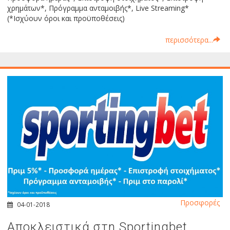
χρημάτων*, Πρόγραμμα ανταμοιβής*, Live Streaming*
(*Ισχύουν όροι και προϋποθέσεις)
περισσότερα...
Προσφορές
04-01-2018
Αποκλειστικά στη Sportingbet