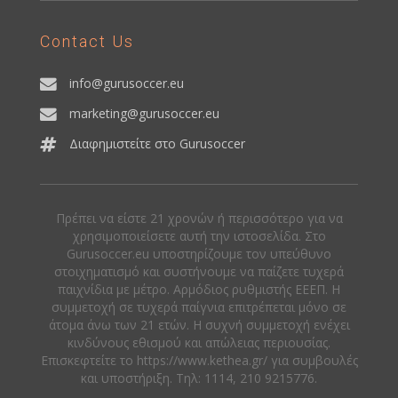
Contact Us
info@gurusoccer.eu
marketing@gurusoccer.eu
Διαφημιστείτε στο Gurusoccer
Πρέπει να είστε 21 χρονών ή περισσότερο για να
χρησιμοποιείσετε αυτή την ιστοσελίδα. Στο
Gurusoccer.eu υποστηρίζουμε τον υπεύθυνο
στοιχηματισμό και συστήνουμε να παίζετε τυχερά
παιχνίδια με μέτρο. Αρμόδιος ρυθμιστής ΕΕΕΠ. Η
συμμετοχή σε τυχερά παίγνια επιτρέπεται μόνο σε
άτομα άνω των 21 ετών. Η συχνή συμμετοχή ενέχει
κινδύνους εθισμού και απώλειας περιουσίας.
Eπισκεφτείτε το https://www.kethea.gr/ για συμβουλές
και υποστήριξη. Tηλ: 1114, 210 9215776.