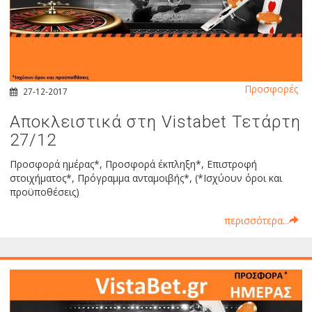
Προσφορές
27-12-2017
Αποκλειστικά στη Vistabet Τετάρτη
27/12
Προσφορά ημέρας*, Προσφορά έκπληξη*, Επιστροφή
στοιχήματος*, Πρόγραμμα ανταμοιβής*, (*Ισχύουν όροι και
προϋποθέσεις)
περισσότερα...