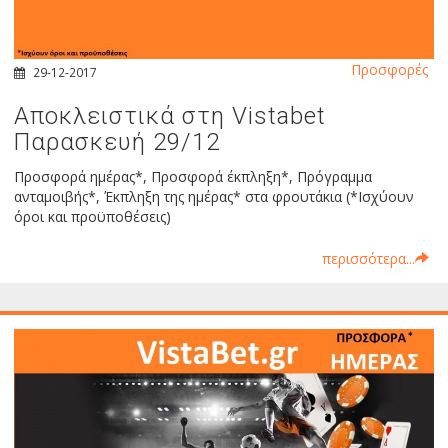
Προσφορές
29-12-2017
Αποκλειστικά στη Vistabet
Παρασκευή 29/12
Προσφορά ημέρας*, Προσφορά έκπληξη*, Πρόγραμμα
ανταμοιβής*, Έκπληξη της ημέρας* στα φρουτάκια (*Ισχύουν
όροι και προϋποθέσεις)
περισσότερα...