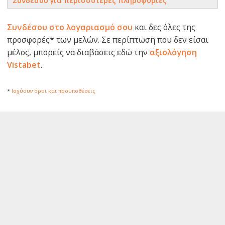
Συνδέσου για περισσότερες πληροφορίες
Συνδέσου στο λογαριασμό σου
και δες όλες της
προσφορές* των μελών. Σε περίπτωση που δεν είσαι
μέλος, μπορείς να διαβάσεις εδώ την
αξιολόγηση
Vistabet
.
*
Ισχύουν όροι και προϋποθέσεις