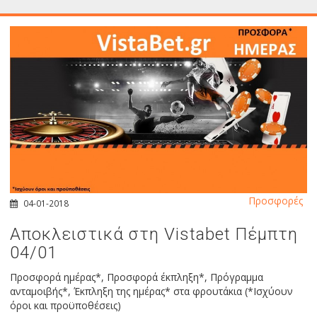
Προσφορές
04-01-2018
Αποκλειστικά στη Vistabet Πέμπτη
04/01
Προσφορά ημέρας*, Προσφορά έκπληξη*, Πρόγραμμα
ανταμοιβής*, Έκπληξη της ημέρας* στα φρουτάκια (*Ισχύουν
όροι και προϋποθέσεις)