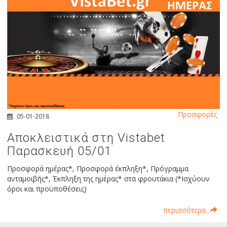
Προσφορές
05-01-2018
Αποκλειστικά στη Vistabet
Παρασκευή 05/01
Προσφορά ημέρας*, Προσφορά έκπληξη*, Πρόγραμμα
ανταμοιβής*, Έκπληξη της ημέρας* στα φρουτάκια (*Ισχύουν
όροι και προϋποθέσεις)
περισσότερα...