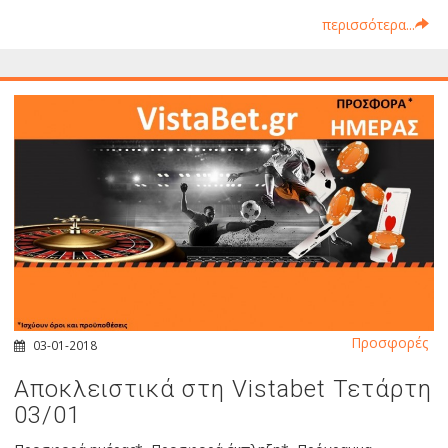
περισσότερα...
Προσφορές
03-01-2018
Αποκλειστικά στη Vistabet Τετάρτη
03/01