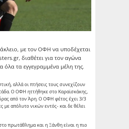
ράκλειο, με τον ΟΦΗ να υποδέχεται
ters.gr, διαθέτει για τον αγώνα
 όλα τα εγγεγραμμένα μέλη της.
τική, αλλά οι πτήσεις τους συνεχίζουν
τάδα. Ο ΟΦΗ ηττήθηκε στο Καραϊσκάκης,
ρας από τον Άρη. Ο ΟΦΗ φέτος έχει 3/3
ς με απόλυτο νικών εντός- και δε θέλει
το πρωτάθλημα και η Ξάνθη είναι η πιο