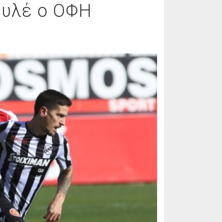
Κουλέ ο ΟΦΗ