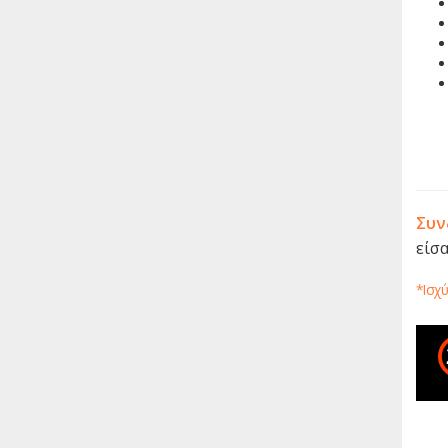
Συν
είσα
*Ισχ