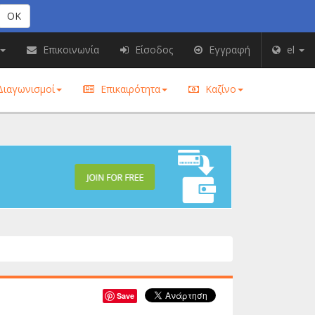
OK
Επικοινωνία
Είσοδος
Εγγραφή
el
ιαγωνισμοί
Επικαιρότητα
Καζίνο
Save