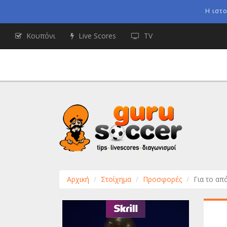
Η ιστ
Κουπόνι
Live Scores
TV
Αρχική
Στοίχημα
Προσφορές
Για το απ