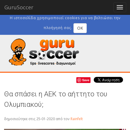
GuruSoccer
Togg
navig
Η ιστοσελίδα χρησιμοποιεί cookies για να βελτιώσει την
OK
πλοήγησή σας.
Save
Θα σπάσει η ΑΕΚ το αήττητο του
Ολυμπιακού;
δημοσιεύτηκε στις 25-01-2020
από τον
Rainfelt