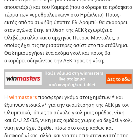
απουσιάζει) και του Καμαρά (που σκόραρε το πρόσφατο
τέρμα των «ερυθρόλευκων» στο Ηράκλειο). Ποιος-
εκτός από το συνήθη ύποπτο Ελ-Αραμπί- θα σκοράρει
στον αγώνα; Στην επίθεση της ΑΕΚ ξεχωρίζει ο
Ολιβέιρα αλλά και ο αρχηγός Πέτρος Μάνταλος, ο
οποίος έχει τις περισσότερες ασίστ στο πρωτάθλημα.
Θα δημιουργήσει ένα ακόμα γκολ και ποιος θα
σκοράρει οδηγώντας την ΑΕΚ προς τη νίκη;
Η
winmasters
προσφέρει γκάμα στοιχημάτων * και
έξυπνων ειδικών* για την αναμέτρηση της ΑΕΚ με τον
Ολυμπιακό, όπως το σύνολο γκολ μιας ομάδας, νίκη
και O/U 2.5/3.5, νίκη μιας ομάδας χωρίς να δεχθεί γκολ,
νίκη ενώ έχει βρεθεί πίσω στο σκορ καθώς και
διαφορά νίκης, αλλά και για τους πρωταγωνιστές της