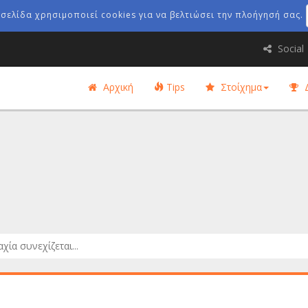
οσελίδα χρησιμοποιεί cookies για να βελτιώσει την πλοήγησή σας.
Social
Αρχική
Tips
Στοίχημα
Δ
χία συνεχίζεται...