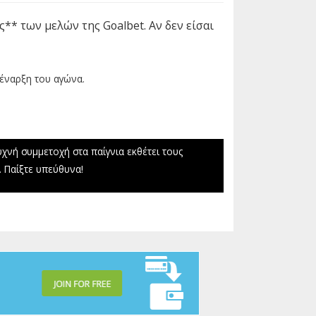
ς** των μελών της Goalbet. Αν δεν είσαι
 έναρξη του αγώνα.
νή συμμετοχή στα παίγνια εκθέτει τους
. Παίξτε υπεύθυνα!