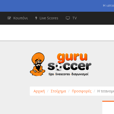
Η ιστ
Κουπόνι
Live Scores
TV
Αρχική
Στοίχημα
Προσφορές
Η τιτανομα