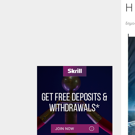
Η
δημοσ