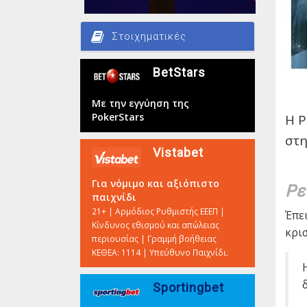
Στοιχηματικές
BetStars
Με την εγγύηση της
PokerStars
Η Ρ
στη
Vistabet
Για νόμιμο και αξιόπιστο
Ρε
παιχνίδι
21+ | Αρμόδιος Ρυθμιστής ΕΕΕΠ |
Έπει
Κίνδυνος εθισμού και απώλειας
κρι
περιουσίας | Γραμμή βοήθειας
ΚΕΘΕΑ: 1114 | Υπεύθυνο Παιχνίδι.
Sportingbet