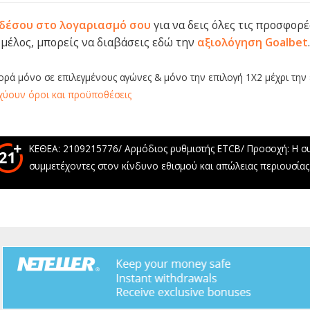
δέσου στο λογαριασμό σου
για να δεις όλες τις προσφορέ
 μέλος, μπορείς να διαβάσεις εδώ την
αξιολόγηση Goalbet
.
ορά μόνο σε επιλεγμένους αγώνες & μόνο την επιλογή 1Χ2 μέχρι την
σχύουν όροι και προϋποθέσεις
ΚΕΘΕΑ: 2109215776/ Αρμόδιος ρυθμιστής ETCB/ Προσοχή: Η συχ
συμμετέχοντες στον κίνδυνο εθισμού και απώλειας περιουσίας