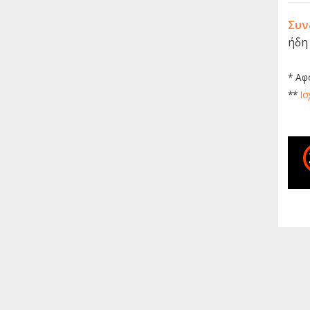
Συν
ήδη
* Αφ
**
Ι