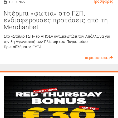
Προσφορές
19-03-2022
Ντέρμπι «φωτιά» στο ΓΣΠ,
ενδιαφέρουσες προτάσεις από τη
Meridianbet
Στο «Στάδιο ΓΣΠ» το ΑΠΟΕΛ αντιμετωπίζει τον Απόλλωνα για
την 3η Αγωνιστική των Πλέι οφ του Παγκυπρίου
Πρωταθλήματος CYTA.
περισσότερα...