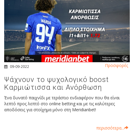
Προσφορές
09-09-2022
Ψάχνουν το ψυχολογικό boost
Καρμιώτισσα και Ανόρθωση
Ένα δυνατό παιχνίδι με τεράστιο ενδιαφέρον που θα είναι
λεπτό προς λεπτό στο online betting και με τις καλύτερες
αποδόσεις για στοίχημα μόνο στη Meridianbet!
περισσότερα...