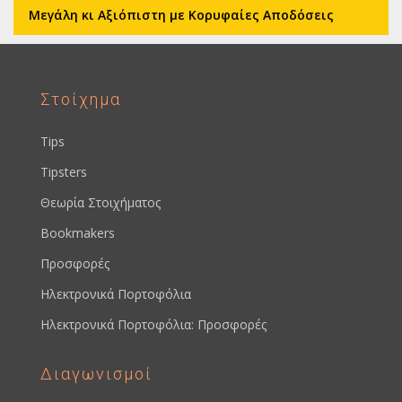
Μεγάλη κι Αξιόπιστη με Κορυφαίες Αποδόσεις
Στοίχημα
Tips
Tipsters
Θεωρία Στοιχήματος
Bookmakers
Προσφορές
Ηλεκτρονικά Πορτοφόλια
Ηλεκτρονικά Πορτοφόλια: Προσφορές
Διαγωνισμοί