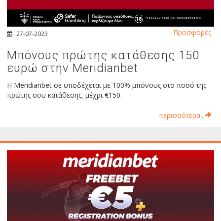
Προσφορές
27-07-2023
Μπόνους πρώτης κατάθεσης 150
ευρώ στην Meridianbet
Η Meridianbet σε υποδέχεται με 100% μπόνους στο ποσό της
πρώτης σου κατάθεσης, μέχρι €150.
περισσότερα...