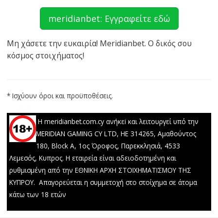
meridianbet: Εγγραφείτε εδώ
Μη χάσετε την ευκαιρία! Meridianbet. Ο δικός σου
κόσμος στοιχήματος!
* Ισχύουν όροι και προϋποθέσεις.
Η meridianbet.com.cy ανήκεi και λειτουργεί υπό την
MERIDIAN GAMING CY LTD, HE 314265, Aμαθούντος
180, Block A, 1ος Όροφος, Παρεκκλησιά, 4533
Λεμεσός, Κυπρος. Η εταιρεία είναι αδειοδοτημένη και
ρυθμισμένη από την ΕΘΝΙΚΗ ΑΡΧΗ ΣΤΟΙΧΗΜΑΤΙΣΜΟΥ ΤΗΣ
ΚΥΠΡΟΥ. Απαγορεύεται η συμμετοχή στo στοίχημα σε άτομα
κάτω των 18 ετών