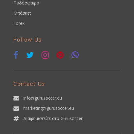
Ποδόσφαιρο
Μπάσκετ
Forex
Follow Us
Contact Us
info@gurusoccer.eu
marketing@gurusoccer.eu
Διαφημιστείτε στο Gurusoccer