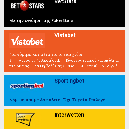
BetStars
Με την εγγύηση της PokerStars
Vistabet
Για νόμιμο και αξιόπιστο παιχνίδι
21+ | Αρμόδιος Ρυθμιστής ΕΕΕΠ | Κίνδυνος εθισμού και απώλειας
περιουσίας | Γραμμή βοήθειας ΚΕΘΕΑ: 1114 | Υπεύθυνο Παιχνίδι.
Sportingbet
Νόμιμα και με Ασφάλεια. Όχι Τυχαία Επιλογή
Interwetten