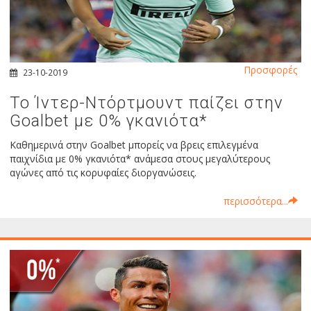
Προσφορές
23-10-2019
Το Ίντερ-Ντόρτμουντ παίζει στην
Goalbet με 0% γκανιότα*
Καθημερινά στην Goalbet μπορείς να βρεις επιλεγμένα
παιχνίδια με 0% γκανιότα* ανάμεσα στους μεγαλύτερους
αγώνες από τις κορυφαίες διοργανώσεις.
περισσότερα...