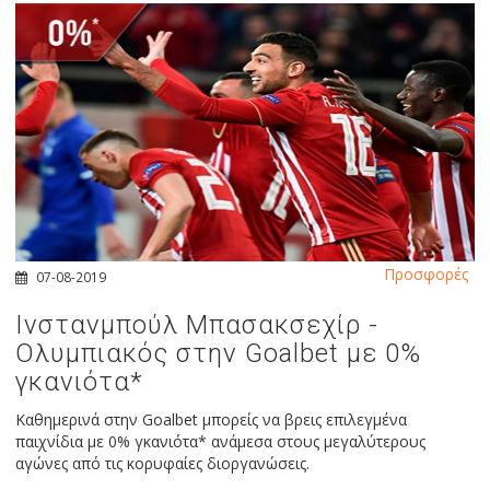
Προσφορές
07-08-2019
Ινστανμπούλ Μπασακσεχίρ -
Ολυμπιακός στην Goalbet με 0%
γκανιότα*
Καθημερινά στην Goalbet μπορείς να βρεις επιλεγμένα
παιχνίδια με 0% γκανιότα* ανάμεσα στους μεγαλύτερους
αγώνες από τις κορυφαίες διοργανώσεις.