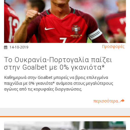
Προσφορές
14-10-2019
Το Ουκρανία-Πορτογαλία παίζει
στην Goalbet με 0% γκανιότα*
Καθημερινά στην Goalbet μπορείς να βρεις επιλεγμένα
παιχνίδια με 0% γκανιότα* ανάμεσα στους μεγαλύτερους
αγώνες από τις κορυφαίες διοργανώσεις.
περισσότερα...