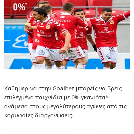
Καθημερινά στην Goalbet μπορείς να βρεις
επιλεγμένα παιχνίδια με 0% γκανιότα*
ανάμεσα στους μεγαλύτερους αγώνες από τις
κορυφαίες διοργανώσεις.