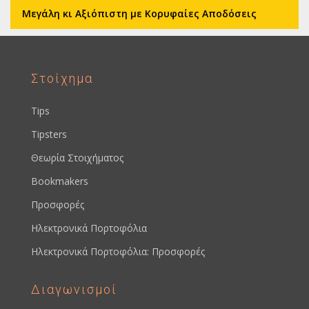
Μεγάλη κι Αξιόπιστη με Κορυφαίες Αποδόσεις
Στοίχημα
Tips
Tipsters
Θεωρία Στοιχήματος
Bookmakers
Προσφορές
Ηλεκτρονικά Πορτοφόλια
Ηλεκτρονικά Πορτοφόλια: Προσφορές
Διαγωνισμοί