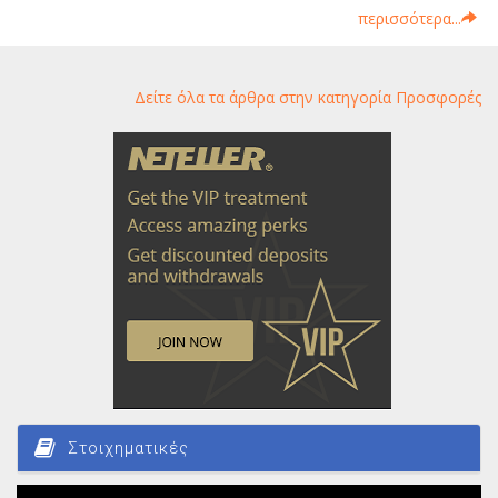
περισσότερα...
Δείτε όλα τα άρθρα στην κατηγορία Προσφορές
Στοιχηματικές