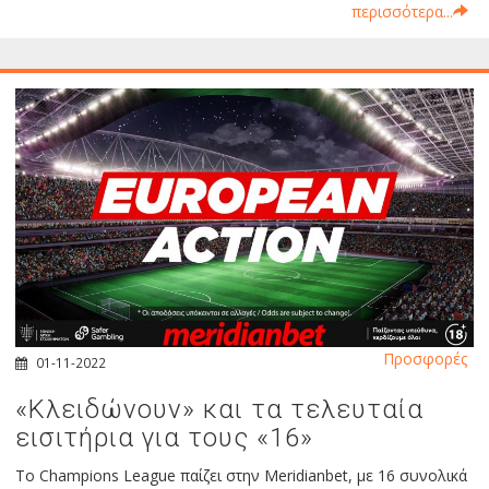
περισσότερα...
Προσφορές
01-11-2022
«Κλειδώνουν» και τα τελευταία
εισιτήρια για τους «16»
Το Champions League παίζει στην Meridianbet, με 16 συνολικά