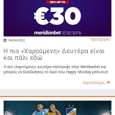
Προσφορές
04-04-2022
Η πιο «Χαρούμενη» Δευτέρα είναι
και πάλι εδώ
Η πιο «Χαρούμενη» Δευτέρα επέστρεψε στην Meridianbet και
μπορείς να διεκδικήσεις το δικό σου Happy Monday μπόνους!
περισσότερα...