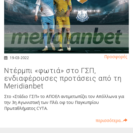
Προσφορές
19-03-2022
Ντέρμπι «φωτιά» στο ΓΣΠ,
ενδιαφέρουσες προτάσεις από τη
Meridianbet
Στο «Στάδιο ΓΣΠ» το ΑΠΟΕΛ αντιμετωπίζει τον Απόλλωνα για
την 3η Αγωνιστική των Πλέι οφ του Παγκυπρίου
Πρωταθλήματος CYTA.
περισσότερα...