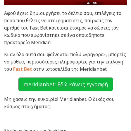
Αφού έχεις δημιουργήσει το δελτίο σου, επιλέγεις το
ποσό που θέλεις να στοιχηματίσεις, παίρνεις τον
αριθμό του Fast Bet και είσαι έτοιμος να δώσεις τον
κωδικό που εμφανίστηκε σε ένα οποιοδήποτε
πρακτορείο Meridian!
Κι αν όλα αυτά σου φαίνονται πολύ «γρήγορα», μπορείς
να μάθεις περισσότερες πληροφορίες για την επιλογή
του
Fast Bet
στην ιστοσελίδα της Meridianbet.
meridianbet: Εδώ κάνεις εγγραφή
Μη χάσεις την ευκαιρία! Meridianbet. Ο δικός σου
κόσμος στοιχήματος!
* Ισχύουν όροι και προϋποθέσεις.