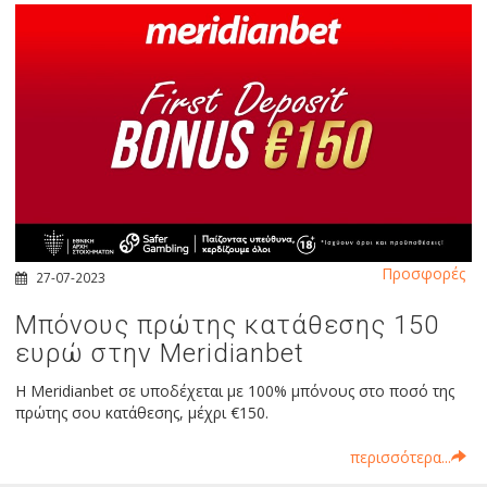
Προσφορές
27-07-2023
Μπόνους πρώτης κατάθεσης 150
ευρώ στην Meridianbet
Η Meridianbet σε υποδέχεται με 100% μπόνους στο ποσό της
πρώτης σου κατάθεσης, μέχρι €150.
περισσότερα...