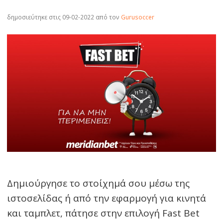
δημοσιεύτηκε στις 09-02-2022
από τον
Gurusoccer
Δημιούργησε το στοίχημά σου μέσω της
ιστοσελίδας ή από την εφαρμογή για κινητά
και ταμπλετ, πάτησε στην επιλογή Fast Bet