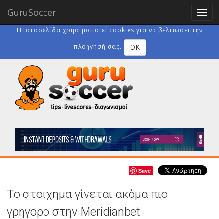
GuruSoccer
Togg
navig
Η ιστοσελίδα χρησιμοποιεί cookies για να βελτιώσει την
OK
πλοήγησή σας.
Save
Το στοίχημα γίνεται ακόμα πιο
γρήγορο στην Meridianbet