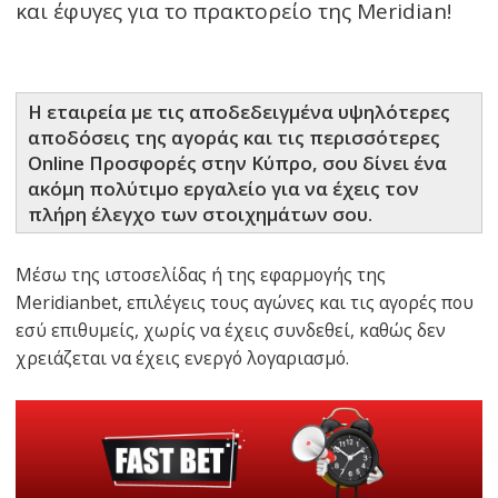
και έφυγες για το πρακτορείο της Meridian!
Η εταιρεία με τις αποδεδειγμένα υψηλότερες
αποδόσεις της αγοράς και τις περισσότερες
Online Προσφορές στην Κύπρο, σου δίνει ένα
ακόμη πολύτιμο εργαλείο για να έχεις τον
πλήρη έλεγχο των στοιχημάτων σου.
Μέσω της ιστοσελίδας ή της εφαρμογής της
Meridianbet, επιλέγεις τους αγώνες και τις αγορές που
εσύ επιθυμείς, χωρίς να έχεις συνδεθεί, καθώς δεν
χρειάζεται να έχεις ενεργό λογαριασμό.