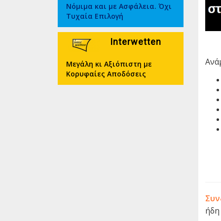
Νόμιμα και με Ασφάλεια. Όχι
Τυχαία Επιλογή
Interwetten
Ανά
Μεγάλη κι Αξιόπιστη με
Κορυφαίες Αποδόσεις
Συν
ήδη