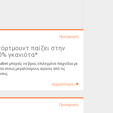
Προσφορές
τόρτμουντ παίζει στην
 0% γκανιότα*
lbet μπορείς να βρεις επιλεγμένα παιχνίδια με
σα στους μεγαλύτερους αγώνες από τις
σεις.
περισσότερα...
Προσφορές