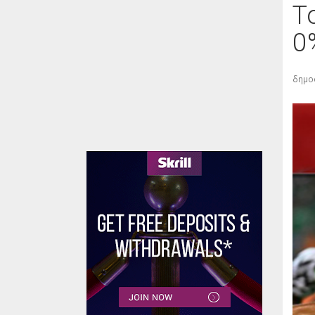
Τ
0
δημοσ