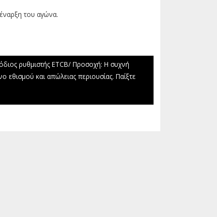
 έναρξη του αγώνα.
όδιος ρυθμιστής ETCB/ Προσοχή: Η συχνή
νο εθισμού και απώλειας περιουσίας. Παίξτε