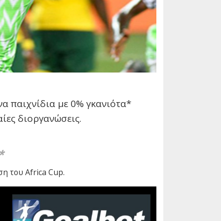
να παιχνίδια με 0% γκανιότα*
ίες διοργανώσεις.
*
η του Africa Cup.