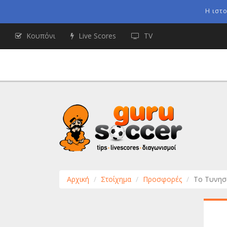
Η ιστ
Κουπόνι
Live Scores
TV
Αρχική
Στοίχημα
Προσφορές
Το Τυνησί