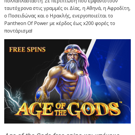
πολλαπλασιαστή. Σε περίπτωση που εμφανιστούν
ταυτόχρονα στις γραμμές οι Δίας, η Αθηνά, η Αφροδίτη,
ο Ποσειδώνας και ο Ηρακλής, ενεργοποιείται το
Pantheon Of Power με κέρδος έως x200 φορές το
ποντάρισμα!