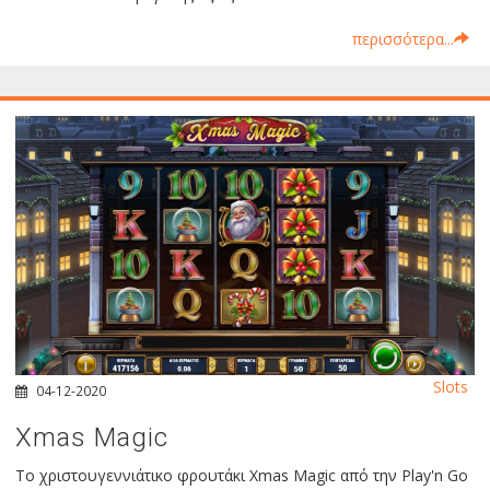
περισσότερα...
Slots
04-12-2020
Xmas Magic
Το χριστουγεννιάτικο φρουτάκι Xmas Magic από την Play'n Go