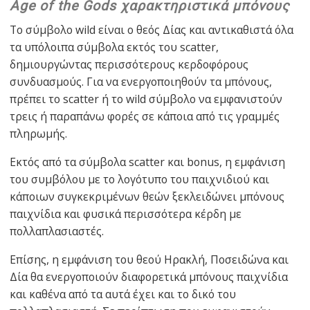
Age of the Gods χαρακτηριστικά μπόνους
Το σύμβολο wild είναι ο θεός Δίας και αντικαθιστά όλα
τα υπόλοιπα σύμβολα εκτός του scatter,
δημιουργώντας περισσότερους κερδοφόρους
συνδυασμούς. Για να ενεργοποιηθούν τα μπόνους,
πρέπει το scatter ή το wild σύμβολο να εμφανιστούν
τρεις ή παραπάνω φορές σε κάποια από τις γραμμές
πληρωμής.
Εκτός από τα σύμβολα scatter και bonus, η εμφάνιση
του συμβόλου με το λογότυπο του παιχνιδιού και
κάποιων συγκεκριμένων θεών ξεκλειδώνει μπόνους
παιχνίδια και φυσικά περισσότερα κέρδη με
πολλαπλασιαστές.
Επίσης, η εμφάνιση του θεού Ηρακλή, Ποσειδώνα και
Δία θα ενεργοποιούν διαφορετικά μπόνους παιχνίδια
και καθένα από τα αυτά έχει και το δικό του