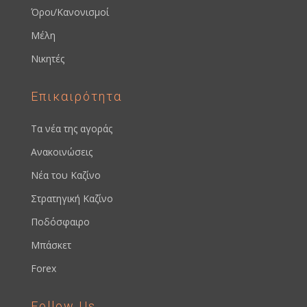
Όροι/Κανονισμοί
Μέλη
Νικητές
Επικαιρότητα
Τα νέα της αγοράς
Ανακοινώσεις
Νέα του Καζίνο
Στρατηγική Καζίνο
Ποδόσφαιρο
Μπάσκετ
Forex
Follow Us