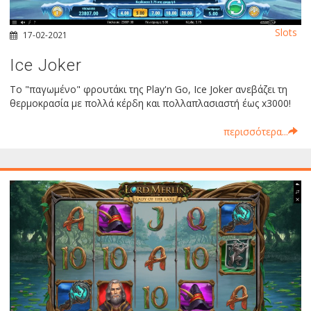
Slots
17-02-2021
Ice Joker
Το "παγωμένο" φρουτάκι της Play'n Go, Ice Joker ανεβάζει τη
θερμοκρασία με πολλά κέρδη και πολλαπλασιαστή έως x3000!
περισσότερα...