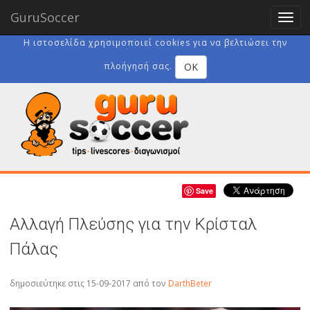
GuruSoccer
Togg
navig
Η ιστοσελίδα χρησιμοποιεί cookies για να βελτιώσει την
OK
πλοήγησή σας.
Save
Αλλαγή Πλεύσης για την Κρίσταλ
Πάλας
δημοσιεύτηκε στις 15-09-2017
από τον
DarthBeter