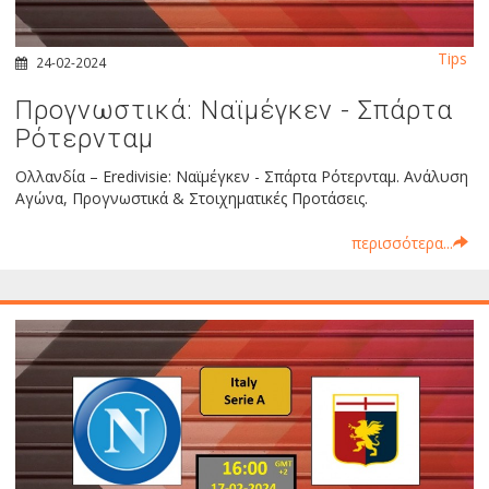
Tips
24-02-2024
Προγνωστικά: Ναϊμέγκεν - Σπάρτα
Ρότερνταμ
Ολλανδία – Eredivisie: Ναϊμέγκεν - Σπάρτα Ρότερνταμ. Ανάλυση
Αγώνα, Προγνωστικά & Στοιχηματικές Προτάσεις.
περισσότερα...