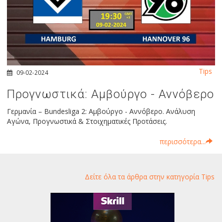
Tips
09-02-2024
Προγνωστικά: Αμβούργο - Αννόβερο
Γερμανία – Bundesliga 2: Αμβούργο - Αννόβερο. Ανάλυση
Αγώνα, Προγνωστικά & Στοιχηματικές Προτάσεις.
περισσότερα...
Δείτε όλα τα άρθρα στην κατηγορία Tips