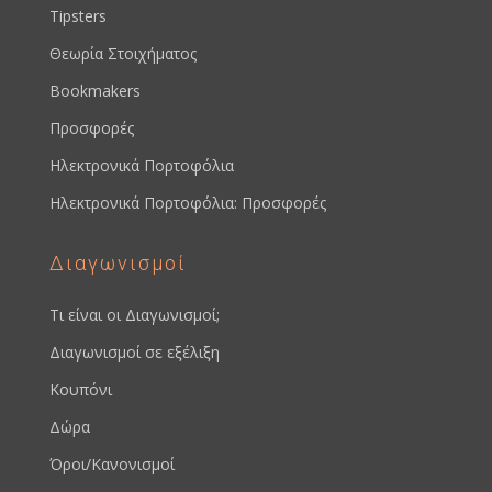
Tipsters
Θεωρία Στοιχήματος
Bookmakers
Προσφορές
Ηλεκτρονικά Πορτοφόλια
Ηλεκτρονικά Πορτοφόλια: Προσφορές
Διαγωνισμοί
Τι είναι οι Διαγωνισμοί;
Διαγωνισμοί σε εξέλιξη
Κουπόνι
Δώρα
Όροι/Κανονισμοί