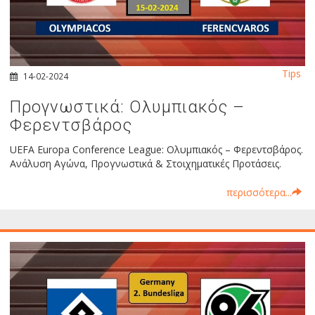
Tips
14-02-2024
Προγνωστικά: Ολυμπιακός –
Φερεντσβάρος
UEFA Europa Conference League: Ολυμπιακός – Φερεντσβάρος.
Ανάλυση Αγώνα, Προγνωστικά & Στοιχηματικές Προτάσεις.
περισσότερα...