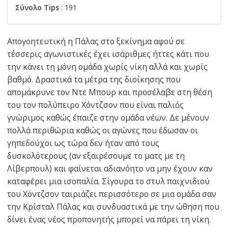
Σύνολο Tips
: 191
Απογοητευτική η Πάλας στο ξεκίνημα αφού σε
τέσσερις αγωνιστικές έχει ισάριθμες ήττες κάτι που
την κάνει τη μόνη ομάδα χωρίς νίκη αλλά και χωρίς
βαθμό. Δραστικά τα μέτρα της διοίκησης που
απομάκρυνε τον Ντε Μπουρ και προσέλαβε στη θέση
του τον πολύπειρο Χόντζσον που είναι παλιός
γνώριμος καθώς έπαιζε στην ομάδα νέων. Δε μένουν
πολλά περιθώρια καθώς οι αγώνες που έδωσαν οι
γηπεδούχοι ως τώρα δεν ήταν από τους
δυσκολότερους (αν εξαιρέσουμε το ματς με τη
Λίβερπουλ) και φαίνεται αδιανόητο να μην έχουν καν
καταφέρει μια ισοπαλία. Σίγουρα το στυλ παιχνιδιού
του Χόντζσον ταιριάζει περισσότερο σε μια ομάδα σαν
την Κρίσταλ Πάλας και συνδυαστικά με την ώθηση που
δίνει ένας νέος προπονητής μπορεί να πάρει τη νίκη.