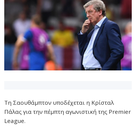
Τη Σαουθάμπτον υποδέχεται η Κρίσταλ
Πάλας για την πέμπτη αγωνιστική της Premier
League.