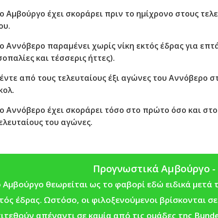
ο Αμβούργο έχει σκοράρει πριν το ημίχρονο στους τελ
ου.
ο Αννόβερο παραμένει χωρίς νίκη εκτός έδρας για επτ
σοπαλίες και τέσσερις ήττες).
έντε από τους τελευταίους έξι αγώνες του Αννόβερο στη
κολ.
ο Αννόβερο έχει σκοράρει τόσο στο πρώτο όσο και στο
ελευταίους του αγώνες.
Προγνωστικά Αμβούργο -
 Αμβούργο θεωρείται ως το φαβορί εδώ ειδικά μετά τ
τός έδρας. Ωστόσο, οι φιλοξενούμενοι βρίσκονται σ
ιτεθούν απέναντι σε καμία από τις ομάδες της Bundes