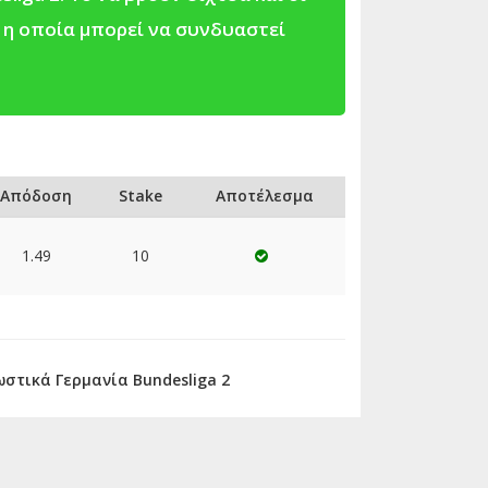
 η οποία μπορεί να συνδυαστεί
Απόδοση
Stake
Αποτέλεσμα
1.49
10
στικά Γερμανία Bundesliga 2