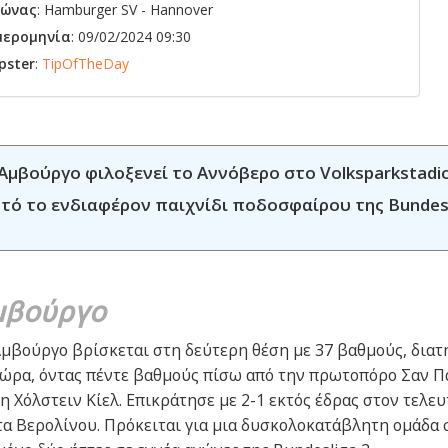
γώνας
:
Hamburger SV
-
Hannover
μερομηνία
: 09/02/2024 09:30
pster
:
TipOfTheDay
Αμβούργο φιλοξενεί το Αννόβερο στο Volksparkstadi
τό το ενδιαφέρον παιχνίδι ποδοσφαίρου της Bundesl
μβούργο
Αμβούργο βρίσκεται στη δεύτερη θέση με 37 βαθμούς, διατ
 ώρα, όντας πέντε βαθμούς πίσω από την πρωτοπόρο Σαν Π
η Χόλστειν Κίελ. Επικράτησε με 2-1 εκτός έδρας στον τελε
τα Βερολίνου. Πρόκειται για μια δυσκολοκατάβλητη ομάδα σ