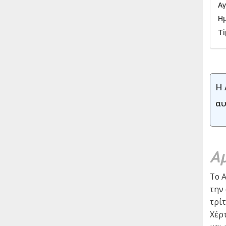
Α
Η
Ti
Η 
αυ
Α
Το 
την
τρίτ
Χέρ