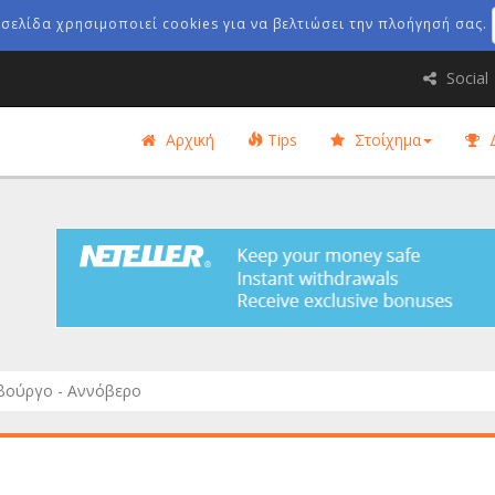
οσελίδα χρησιμοποιεί cookies για να βελτιώσει την πλοήγησή σας.
Social
Αρχική
Tips
Στοίχημα
Δ
βούργο - Αννόβερο