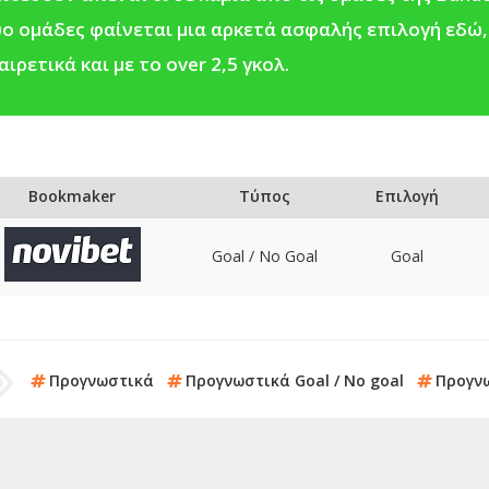
ο ομάδες φαίνεται μια αρκετά ασφαλής επιλογή εδώ,
αιρετικά και με το over 2,5 γκολ.
Bookmaker
Τύπος
Επιλογή
Goal / No Goal
Goal
Προγνωστικά
Προγνωστικά Goal / No goal
Προγνω