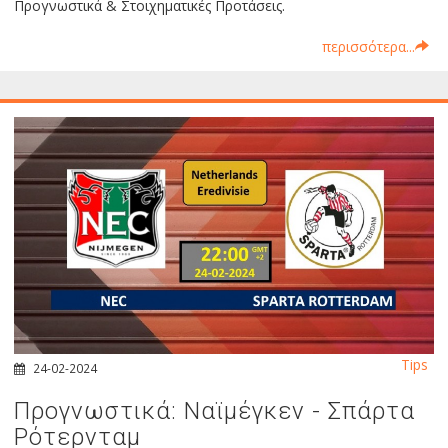
Προγνωστικά & Στοιχηματικές Προτάσεις.
περισσότερα...
Tips
24-02-2024
Προγνωστικά: Ναϊμέγκεν - Σπάρτα
Ρότερνταμ