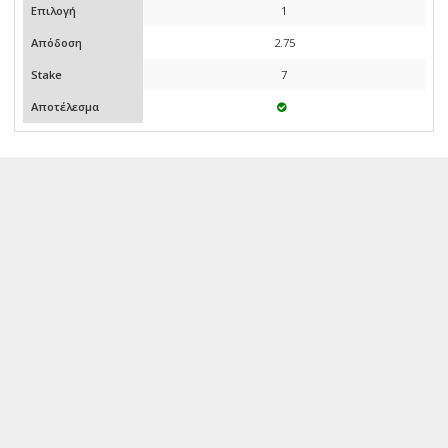
Επιλογή
1
Απόδοση
2.75
Stake
7
Αποτέλεσμα