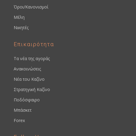
Όροι/Κανονισμοί
Μέλη
Νικητές
Επικαιρότητα
Τα νέα της αγοράς
Ανακοινώσεις
Νέα του Καζίνο
Στρατηγική Καζίνο
Ποδόσφαιρο
Μπάσκετ
Forex