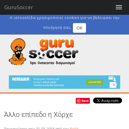
GuruSoccer
Togg
navig
Η ιστοσελίδα χρησιμοποιεί cookies για να βελτιώσει την
OK
πλοήγησή σας.
Save
Άλλο επίπεδο η Χόρχε
δημοσιεύτηκε στις 31-03-2018
από τον
Pelek