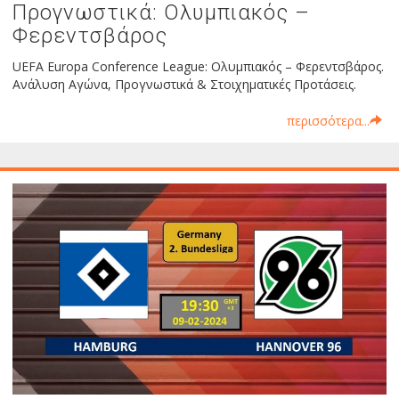
Προγνωστικά: Ολυμπιακός –
Φερεντσβάρος
UEFA Europa Conference League: Ολυμπιακός – Φερεντσβάρος.
Ανάλυση Αγώνα, Προγνωστικά & Στοιχηματικές Προτάσεις.
περισσότερα...