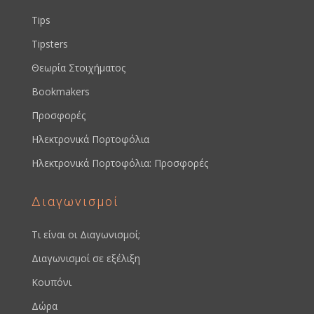
Tips
Tipsters
Θεωρία Στοιχήματος
Bookmakers
Προσφορές
Ηλεκτρονικά Πορτοφόλια
Ηλεκτρονικά Πορτοφόλια: Προσφορές
Διαγωνισμοί
Τι είναι οι Διαγωνισμοί;
Διαγωνισμοί σε εξέλιξη
Κουπόνι
Δώρα