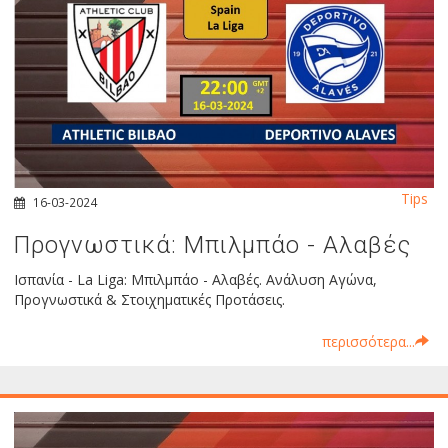
Tips
16-03-2024
Προγνωστικά: Μπιλμπάο - Αλαβές
Ισπανία - La Liga: Μπιλμπάο - Αλαβές. Ανάλυση Αγώνα,
Προγνωστικά & Στοιχηματικές Προτάσεις.
περισσότερα...