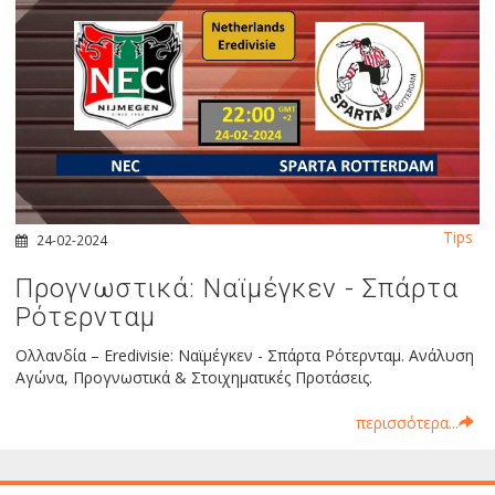
Tips
24-02-2024
Προγνωστικά: Ναϊμέγκεν - Σπάρτα
Ρότερνταμ
Ολλανδία – Eredivisie: Ναϊμέγκεν - Σπάρτα Ρότερνταμ. Ανάλυση
Αγώνα, Προγνωστικά & Στοιχηματικές Προτάσεις.
περισσότερα...