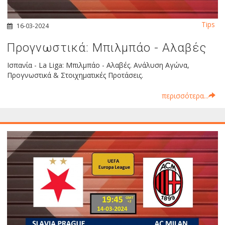
Tips
16-03-2024
Προγνωστικά: Μπιλμπάο - Αλαβές
Ισπανία - La Liga: Μπιλμπάο - Αλαβές. Ανάλυση Αγώνα,
Προγνωστικά & Στοιχηματικές Προτάσεις.
περισσότερα...