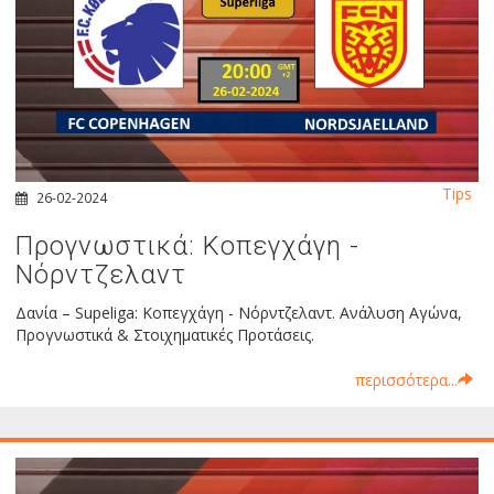
Tips
26-02-2024
Προγνωστικά: Κοπεγχάγη -
Νόρντζελαντ
Δανία – Supeliga: Κοπεγχάγη - Νόρντζελαντ. Ανάλυση Αγώνα,
Προγνωστικά & Στοιχηματικές Προτάσεις.
περισσότερα...