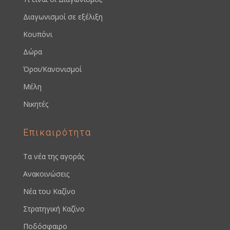
Διαγωνισμοί σε εξέλιξη
Κουπόνι
Δώρα
Όροι/Κανονισμοί
Μέλη
Νικητές
Επικαιρότητα
Τα νέα της αγοράς
Ανακοινώσεις
Νέα του Καζίνο
Στρατηγική Καζίνο
Ποδόσφαιρο