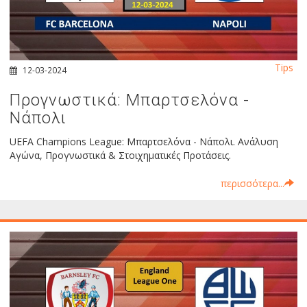
Tips
12-03-2024
Προγνωστικά: Μπαρτσελόνα -
Νάπολι
UEFA Champions League: Μπαρτσελόνα - Νάπολι. Ανάλυση
Αγώνα, Προγνωστικά & Στοιχηματικές Προτάσεις.
περισσότερα...