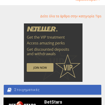
Δείτε όλα τα άρθρα στην κατηγορία Tips
Στοιχηματικές
BetStars