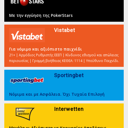
Με την εγγύηση της PokerStars
Vistabet
Για νόμιμο και αξιόπιστο παιχνίδι
21+ | Αρμόδιος Ρυθμιστής ΕΕΕΠ | Κίνδυνος εθισμού και απώλειας
περιουσίας | Γραμμή βοήθειας ΚΕΘΕΑ: 1114 | Υπεύθυνο Παιχνίδι.
Sportingbet
Νόμιμα και με Ασφάλεια. Όχι Τυχαία Επιλογή
Interwetten
Μεγάλη κι Αξιόπιστη με Κορυφαίες Αποδόσεις