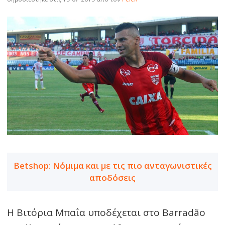
Betshop: Νόμιμα και με τις πιο ανταγωνιστικές
αποδόσεις
Η Βιτόρια Μπαΐα υποδέχεται στο Barradão