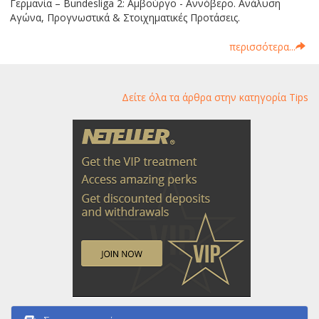
Γερμανία – Bundesliga 2: Αμβούργο - Αννόβερο. Ανάλυση
Αγώνα, Προγνωστικά & Στοιχηματικές Προτάσεις.
περισσότερα...
Δείτε όλα τα άρθρα στην κατηγορία Tips