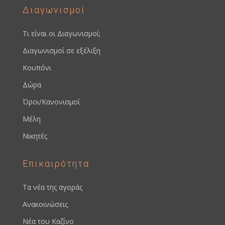
Διαγωνισμοί
Τι είναι οι Διαγωνισμοί;
Διαγωνισμοί σε εξέλιξη
Κουπόνι
Δώρα
Όροι/Κανονισμοί
Μέλη
Νικητές
Επικαιρότητα
Τα νέα της αγοράς
Ανακοινώσεις
Νέα του Καζίνο