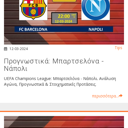
Tips
12-03-2024
Προγνωστικά: Μπαρτσελόνα -
Νάπολι
UEFA Champions League: Μπαρτσελόνα - Νάπολι. Ανάλυση
Αγώνα, Προγνωστικά & Στοιχηματικές Προτάσεις.
περισσότερα...