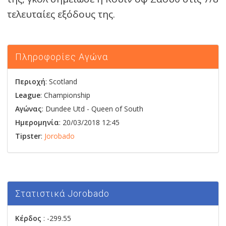
τελευταίες εξόδους της.
Πληροφορίες Αγώνα
Περιοχή
: Scotland
League
: Championship
Αγώνας
:
Dundee Utd
-
Queen of South
Ημερομηνία
: 20/03/2018 12:45
Tipster
:
Jorobado
Στατιστικά Jorobado
Κέρδος
: -299.55