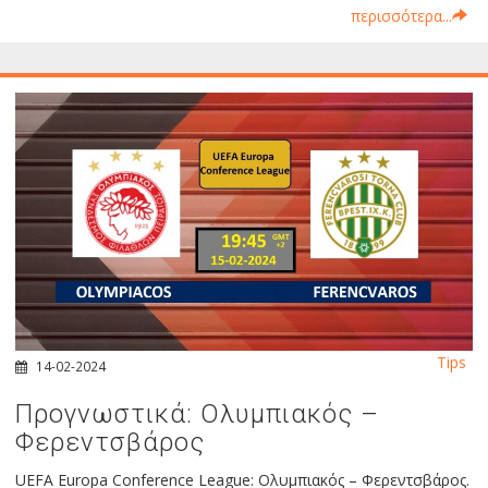
περισσότερα...
Tips
14-02-2024
Προγνωστικά: Ολυμπιακός –
Φερεντσβάρος
UEFA Europa Conference League: Ολυμπιακός – Φερεντσβάρος.