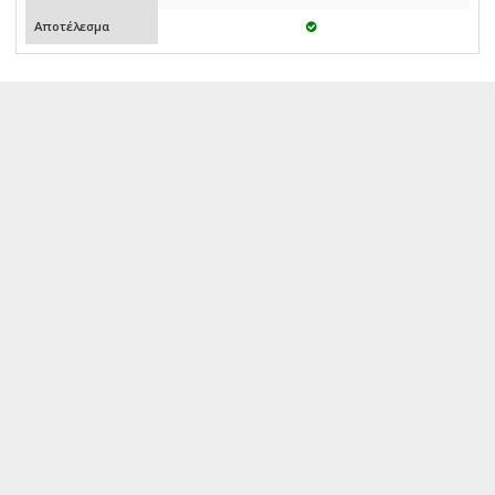
Αποτέλεσμα