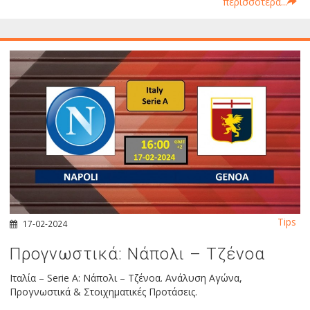
περισσότερα...
Tips
17-02-2024
Προγνωστικά: Νάπολι – Τζένοα
Ιταλία – Serie A: Νάπολι – Τζένοα. Ανάλυση Αγώνα,
Προγνωστικά & Στοιχηματικές Προτάσεις.