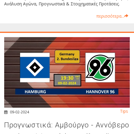
Ανάλυση Αγώνα, Προγνωστικά & Στοιχηματικές Προτάσεις.
περισσότερα...
Tips
09-02-2024
Προγνωστικά: Αμβούργο - Αννόβερο