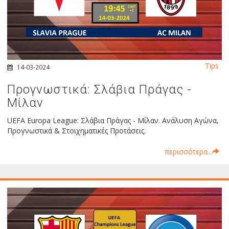
Tips
14-03-2024
Προγνωστικά: Σλάβια Πράγας -
Μίλαν
UEFA Europa League: Σλάβια Πράγας - Μίλαν. Ανάλυση Αγώνα,
Προγνωστικά & Στοιχηματικές Προτάσεις.
περισσότερα...