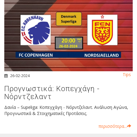
Tips
26-02-2024
Προγνωστικά: Κοπεγχάγη -
Νόρντζελαντ
Δανία – Supeliga: Κοπεγχάγη - Νόρντζελαντ. Ανάλυση Αγώνα,
Προγνωστικά & Στοιχηματικές Προτάσεις.
περισσότερα...