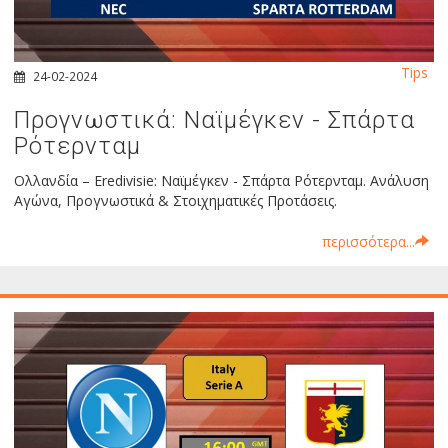
Tips
24-02-2024
Προγνωστικά: Ναϊμέγκεν - Σπάρτα
Ρότερνταμ
Ολλανδία – Eredivisie: Ναϊμέγκεν - Σπάρτα Ρότερνταμ. Ανάλυση
Αγώνα, Προγνωστικά & Στοιχηματικές Προτάσεις.
περισσότερα...