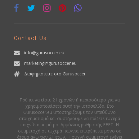
Contact Us
info@gurusoccer.eu
marketing@gurusoccer.eu
Διαφημιστείτε στο Gurusoccer
Πρέπει να είστε 21 χρονών ή περισσότερο για να
χρησιμοποιείσετε αυτή την ιστοσελίδα. Στο
Gurusoccer.eu υποστηρίζουμε τον υπεύθυνο
στοιχηματισμό και συστήνουμε να παίζετε τυχερά
παιχνίδια με μέτρο. Αρμόδιος ρυθμιστής ΕΕΕΠ. Η
συμμετοχή σε τυχερά παίγνια επιτρέπεται μόνο σε
άτομα άνω των 21 ετών. Η συχνή συμμετοχή ενέχει