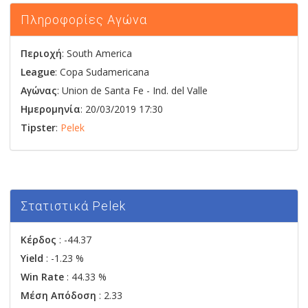
Πληροφορίες Αγώνα
Περιοχή
: South America
League
: Copa Sudamericana
Αγώνας
:
Union de Santa Fe
-
Ind. del Valle
Ημερομηνία
: 20/03/2019 17:30
Tipster
:
Pelek
Στατιστικά Pelek
Κέρδος
: -44.37
Yield
: -1.23 %
Win Rate
: 44.33 %
Μέση Απόδοση
: 2.33