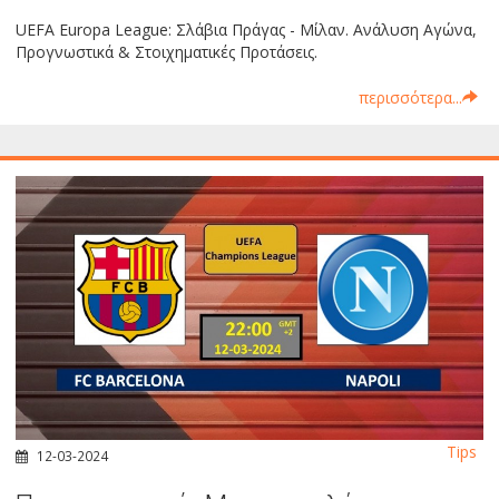
UEFA Europa League: Σλάβια Πράγας - Μίλαν. Ανάλυση Αγώνα,
Προγνωστικά & Στοιχηματικές Προτάσεις.
περισσότερα...
Tips
12-03-2024