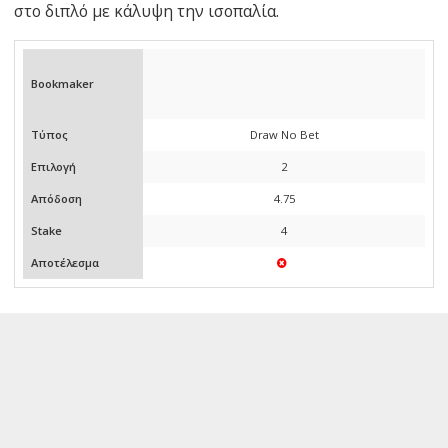
στο διπλό με κάλυψη την ισοπαλία.
Bookmaker
Τύπος
Draw No Bet
Επιλογή
2
Απόδοση
4.75
Stake
4
Αποτέλεσμα