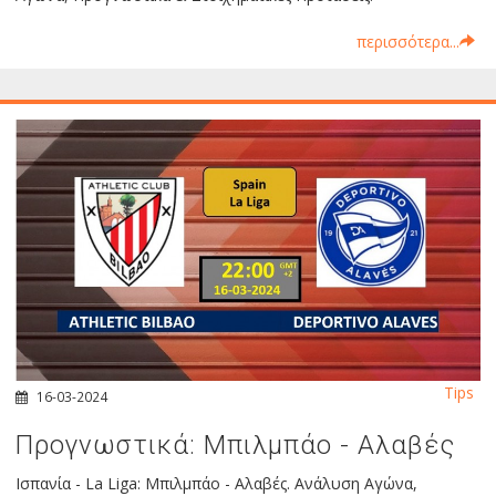
περισσότερα...
Tips
16-03-2024
Προγνωστικά: Μπιλμπάο - Αλαβές
Ισπανία - La Liga: Μπιλμπάο - Αλαβές. Ανάλυση Αγώνα,