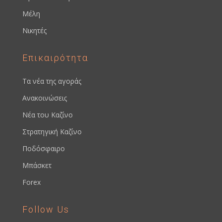
Μέλη
Νικητές
Επικαιρότητα
Τα νέα της αγοράς
Ανακοινώσεις
Νέα του Καζίνο
Στρατηγική Καζίνο
Ποδόσφαιρο
Μπάσκετ
Forex
Follow Us