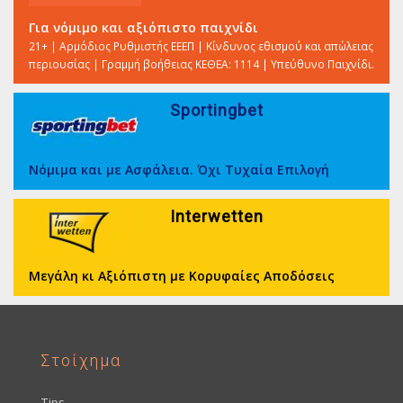
Για νόμιμο και αξιόπιστο παιχνίδι
21+ | Αρμόδιος Ρυθμιστής ΕΕΕΠ | Κίνδυνος εθισμού και απώλειας
περιουσίας | Γραμμή βοήθειας ΚΕΘΕΑ: 1114 | Υπεύθυνο Παιχνίδι.
Sportingbet
Νόμιμα και με Ασφάλεια. Όχι Τυχαία Επιλογή
Interwetten
Μεγάλη κι Αξιόπιστη με Κορυφαίες Αποδόσεις
Στοίχημα
Tips