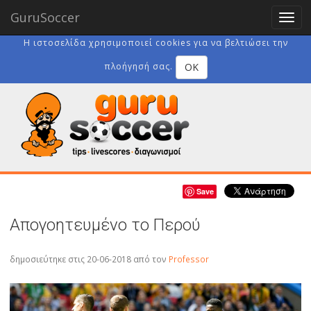
GuruSoccer
Togg
navig
Η ιστοσελίδα χρησιμοποιεί cookies για να βελτιώσει την
OK
πλοήγησή σας.
Save
Απογοητευμένο το Περού
δημοσιεύτηκε στις 20-06-2018
από τον
Professor