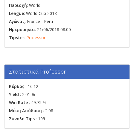
Περιοχή
: World
League
: World Cup 2018
Αγώνας
:
France
-
Peru
Ημερομηνία
: 21/06/2018 08:00
Tipster
:
Professor
Στατιστικά Professor
Κέρδος
: 16.12
Yield
: 2.01 %
Win Rate
: 49.75 %
Μέση Απόδοση
: 2.08
Σύνολο Tips
: 199