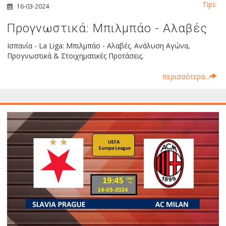
Tips
16-03-2024
Προγνωστικά: Μπιλμπάο - Αλαβές
Ισπανία - La Liga: Μπιλμπάο - Αλαβές. Ανάλυση Αγώνα,
Προγνωστικά & Στοιχηματικές Προτάσεις.
περισσότερα...