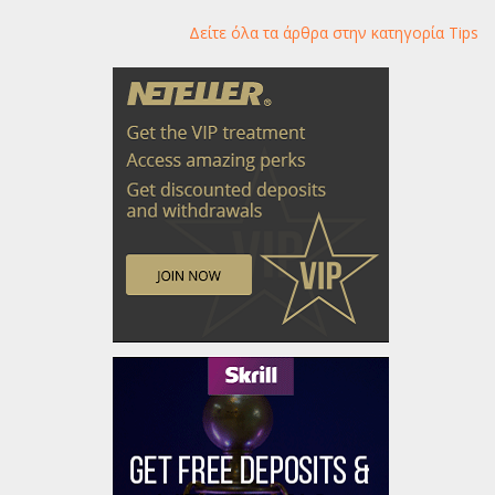
Δείτε όλα τα άρθρα στην κατηγορία Tips