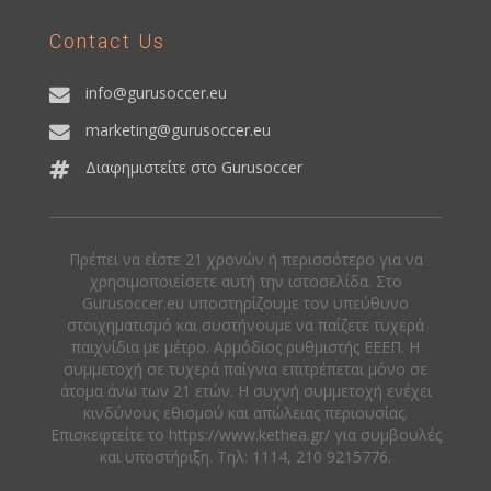
Contact Us
info@gurusoccer.eu
marketing@gurusoccer.eu
Διαφημιστείτε στο Gurusoccer
Πρέπει να είστε 21 χρονών ή περισσότερο για να
χρησιμοποιείσετε αυτή την ιστοσελίδα. Στο
Gurusoccer.eu υποστηρίζουμε τον υπεύθυνο
στοιχηματισμό και συστήνουμε να παίζετε τυχερά
παιχνίδια με μέτρο. Αρμόδιος ρυθμιστής ΕΕΕΠ. Η
συμμετοχή σε τυχερά παίγνια επιτρέπεται μόνο σε
άτομα άνω των 21 ετών. Η συχνή συμμετοχή ενέχει
κινδύνους εθισμού και απώλειας περιουσίας.
Eπισκεφτείτε το https://www.kethea.gr/ για συμβουλές
και υποστήριξη. Tηλ: 1114, 210 9215776.