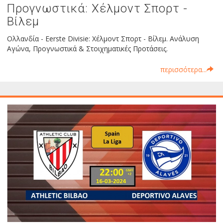
Προγνωστικά: Χέλμοντ Σπορτ -
Βίλεμ
Ολλανδία - Eerste Divisie: Χέλμοντ Σπορτ - Βίλεμ. Ανάλυση
Αγώνα, Προγνωστικά & Στοιχηματικές Προτάσεις.
περισσότερα...