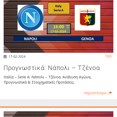
Tips
17-02-2024
Προγνωστικά: Νάπολι – Τζένοα
Ιταλία – Serie A: Νάπολι – Τζένοα. Ανάλυση Αγώνα,
Προγνωστικά & Στοιχηματικές Προτάσεις.
περισσότερα...