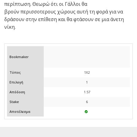
περίπτωση. Θεωρώ ότι οι Γάλλοι θα
βρούν περισσοτερους χώρους αυτή τη φορά για να
δράσουν στην επίθεση και θα φτάσουν σε μια άνετη
νίκη.
Bookmaker
Τύπος
1X2
Επιλογή
1
Απόδοση
1.57
Stake
6
Αποτέλεσμα