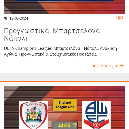
Tips
12-03-2024
Προγνωστικά: Μπαρτσελόνα -
Νάπολι
UEFA Champions League: Μπαρτσελόνα - Νάπολι. Ανάλυση
Αγώνα, Προγνωστικά & Στοιχηματικές Προτάσεις.
περισσότερα...