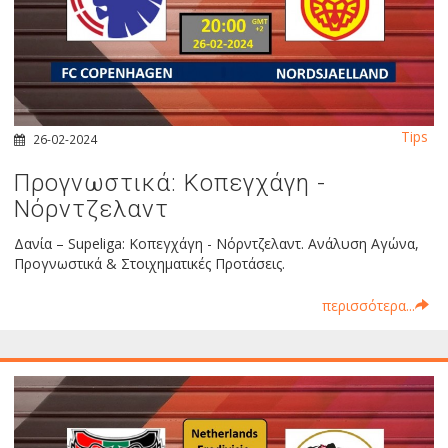
Tips
26-02-2024
Προγνωστικά: Κοπεγχάγη -
Νόρντζελαντ
Δανία – Supeliga: Κοπεγχάγη - Νόρντζελαντ. Ανάλυση Αγώνα,
Προγνωστικά & Στοιχηματικές Προτάσεις.
περισσότερα...