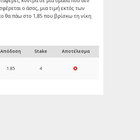
αταφέρει, κόντρα σε μια ομάδα που δεν
σφέρεται ο άσος, μια τιμή εκτός των
ο θα πάω στο 1,85 που βρίσκω τη νίκη
Απόδοση
Stake
Αποτέλεσμα
1.85
4