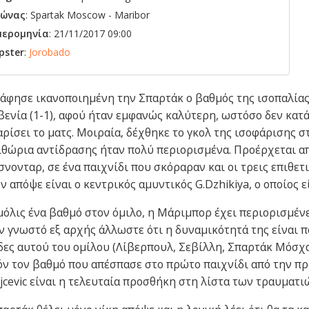
γώνας
:
Spartak Moscow
-
Maribor
μερομηνία
: 21/11/2017 09:00
pster
:
Jorobado
 άφησε ικανοποιημένη την Σπαρτάκ ο βαθμός της ισοπαλία
βενία (1-1), αφού ήταν εμφανώς καλύτερη, ωστόσο δεν κατ
ρίσει το ματς. Μοιραία, δέχθηκε το γκολ της ισοφάρισης σ
ιθώρια αντίδρασης ήταν πολύ περιορισμένα. Προέρχεται απ
νονταρ, σε ένα παιχνίδι που σκόραραν και οι τρεις επιθετικ
 απόψε είναι ο κεντρικός αμυντικός G.Dzhikiya, ο οποίος 
όλις ένα βαθμό στον όμιλο, η Μάριμπορ έχει περιορισμένες
ν γνωστό εξ αρχής άλλωστε ότι η δυναμικότητά της είναι 
δες αυτού του ομίλου (Λίβερπουλ, Σεβίλλη, Σπαρτάκ Μόσχας
όν τον βαθμό που απέσπασε στο πρώτο παιχνίδι από την π
ajcevic είναι η τελευταία προσθήκη στη λίστα των τραυματ