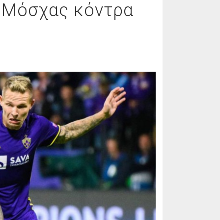
 Μόσχας κόντρα