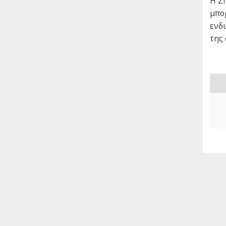
Η Σπ
μπορ
ενδ
της