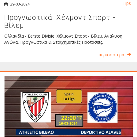
Tips
29-03-2024
Προγνωστικά: Χέλμοντ Σπορτ -
Βίλεμ
Ολλανδία - Eerste Divisie: Χέλμοντ Σπορτ - Βίλεμ. Ανάλυση
Αγώνα, Προγνωστικά & Στοιχηματικές Προτάσεις.
περισσότερα...