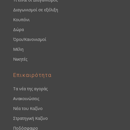
Διαγωνισμοί σε εξέλιξη
Κουπόνι
Δώρα
Όροι/Κανονισμοί
Μέλη
Νικητές
Επικαιρότητα
Τα νέα της αγοράς
Ανακοινώσεις
Νέα του Καζίνο
Στρατηγική Καζίνο
Ποδόσφαιρο