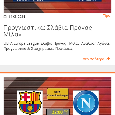
Tips
14-03-2024
Προγνωστικά: Σλάβια Πράγας -
Μίλαν
UEFA Europa League: Σλάβια Πράγας - Μίλαν. Ανάλυση Αγώνα,
Προγνωστικά & Στοιχηματικές Προτάσεις.
περισσότερα...