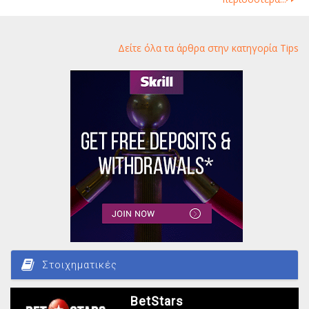
Δείτε όλα τα άρθρα στην κατηγορία Tips
Στοιχηματικές
BetStars