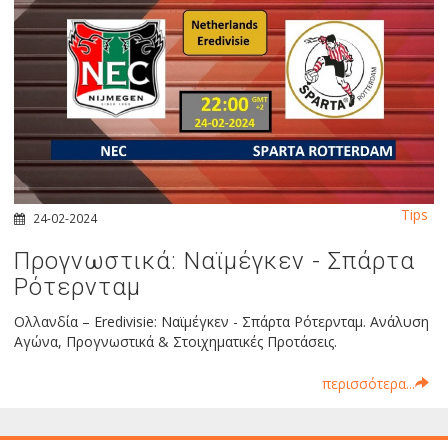
Tips
24-02-2024
Προγνωστικά: Ναϊμέγκεν - Σπάρτα
Ρότερνταμ
Ολλανδία – Eredivisie: Ναϊμέγκεν - Σπάρτα Ρότερνταμ. Ανάλυση
Αγώνα, Προγνωστικά & Στοιχηματικές Προτάσεις.
περισσότερα...