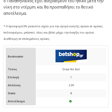
ο Παναθηναϊκός έχει ανεβασμένο του ηθικό μετά την
νίκη στο ντέρμπι και θα προσπαθήσει το θετικό
αποτέλεσμα.
* Η προσφορά 0% γκανιότα ισχύει για την αγορά νικητής αγώνα σε αγώνες
ποδοσφαίρου, μπάσκετ, τένις και βόλεϊ μέχρι την έναρξη του αγώνα.
Διαθέσιμη σε επιλεγμένους αγώνες.
Bookmaker
Τύπος
Draw No Bet
Επιλογή
1
Απόδοση
2.09
Stake
8
Αποτέλεσμα