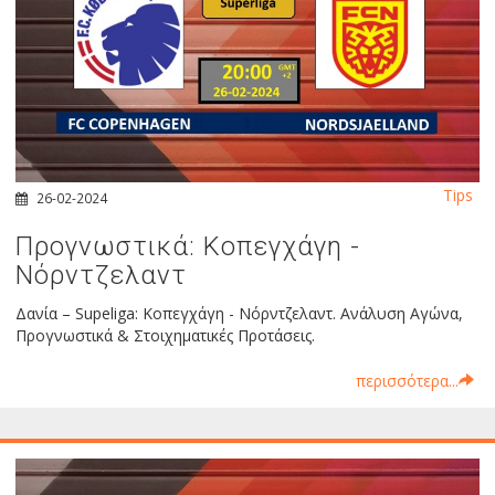
Tips
26-02-2024
Προγνωστικά: Κοπεγχάγη -
Νόρντζελαντ
Δανία – Supeliga: Κοπεγχάγη - Νόρντζελαντ. Ανάλυση Αγώνα,
Προγνωστικά & Στοιχηματικές Προτάσεις.
περισσότερα...