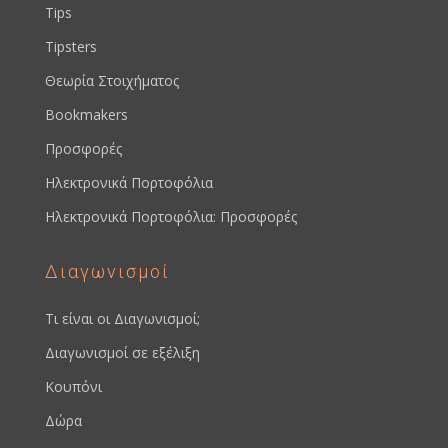
Tips
Tipsters
Θεωρία Στοιχήματος
Bookmakers
Προσφορές
Ηλεκτρονικά Πορτοφόλια
Ηλεκτρονικά Πορτοφόλια: Προσφορές
Διαγωνισμοί
Τι είναι οι Διαγωνισμοί;
Διαγωνισμοί σε εξέλιξη
Κουπόνι
Δώρα