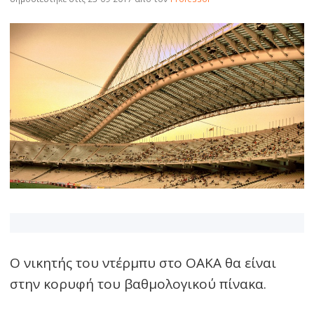
O νικητής του ντέρμπυ στο ΟΑΚΑ θα είναι
στην κορυφή του βαθμολογικού πίνακα.