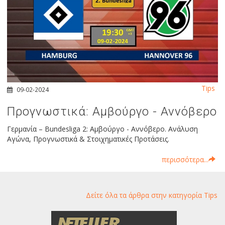
Tips
09-02-2024
Προγνωστικά: Αμβούργο - Αννόβερο
Γερμανία – Bundesliga 2: Αμβούργο - Αννόβερο. Ανάλυση
Αγώνα, Προγνωστικά & Στοιχηματικές Προτάσεις.
περισσότερα...
Δείτε όλα τα άρθρα στην κατηγορία Tips