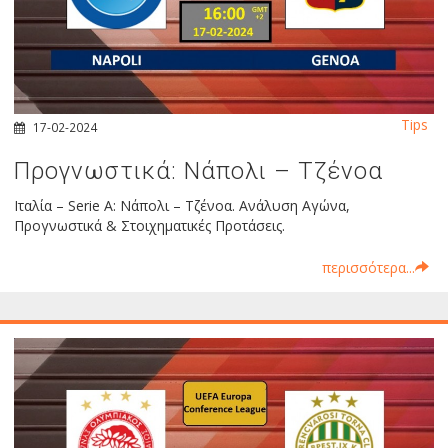
Tips
17-02-2024
Προγνωστικά: Νάπολι – Τζένοα
Ιταλία – Serie A: Νάπολι – Τζένοα. Ανάλυση Αγώνα,
Προγνωστικά & Στοιχηματικές Προτάσεις.
περισσότερα...