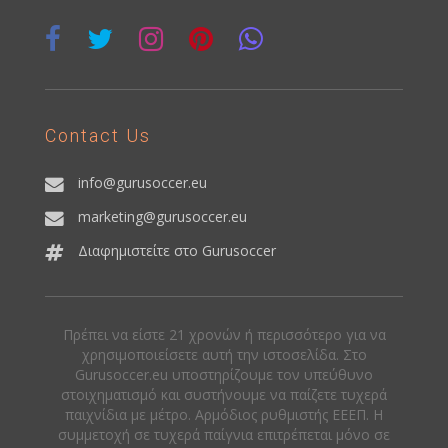
Contact Us
info@gurusoccer.eu
marketing@gurusoccer.eu
Διαφημιστείτε στο Gurusoccer
Πρέπει να είστε 21 χρονών ή περισσότερο για να
χρησιμοποιείσετε αυτή την ιστοσελίδα. Στο
Gurusoccer.eu υποστηρίζουμε τον υπεύθυνο
στοιχηματισμό και συστήνουμε να παίζετε τυχερά
παιχνίδια με μέτρο. Αρμόδιος ρυθμιστής ΕΕΕΠ. Η
συμμετοχή σε τυχερά παίγνια επιτρέπεται μόνο σε