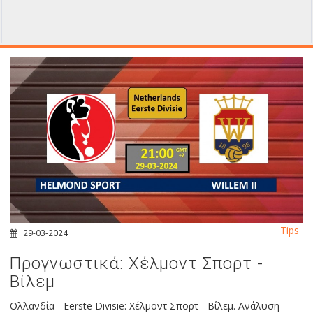
Tips
29-03-2024
Προγνωστικά: Χέλμοντ Σπορτ -
Βίλεμ
Ολλανδία - Eerste Divisie: Χέλμοντ Σπορτ - Βίλεμ. Ανάλυση