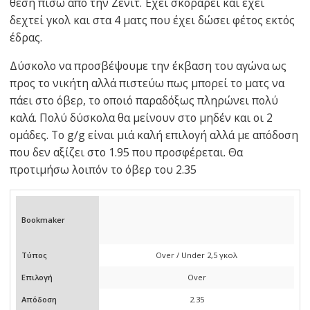
θέση πίσω από την Ζενίτ. Έχει σκοράρει και έχει
δεχτεί γκολ και στα 4 ματς που έχει δώσει φέτος εκτός
έδρας.
Δύσκολο να προσβέψουμε την έκβαση του αγώνα ως
προς το νικήτη αλλά πιστεύω πως μπορεί το ματς να
πάει στο όβερ, το οποιό παραδόξως πληρώνει πολύ
καλά. Πολύ δύσκολα θα μείνουν στο μηδέν και οι 2
ομάδες. Το g/g είναι μιά καλή επιλογή αλλά με απόδοση
που δεν αξίζει στο 1.95 που προσφέρεται. Θα
προτιμήσω λοιπόν το όβερ του 2.35
Bookmaker
Τύπος
Over / Under 2,5 γκολ
Επιλογή
Over
Απόδοση
2.35