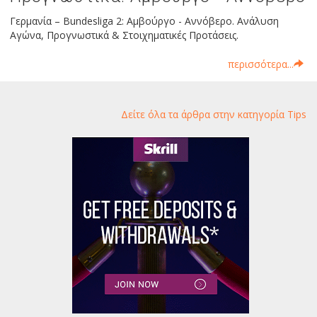
Γερμανία – Bundesliga 2: Αμβούργο - Αννόβερο. Ανάλυση
Αγώνα, Προγνωστικά & Στοιχηματικές Προτάσεις.
περισσότερα...
Δείτε όλα τα άρθρα στην κατηγορία Tips