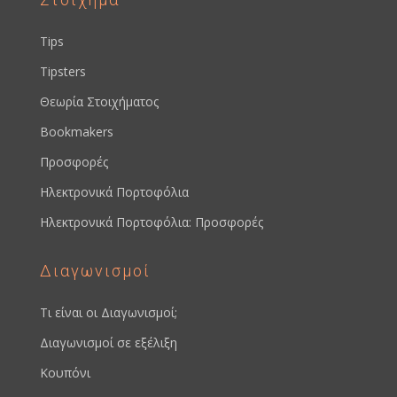
Tips
Tipsters
Θεωρία Στοιχήματος
Bookmakers
Προσφορές
Ηλεκτρονικά Πορτοφόλια
Ηλεκτρονικά Πορτοφόλια: Προσφορές
Διαγωνισμοί
Τι είναι οι Διαγωνισμοί;
Διαγωνισμοί σε εξέλιξη
Κουπόνι