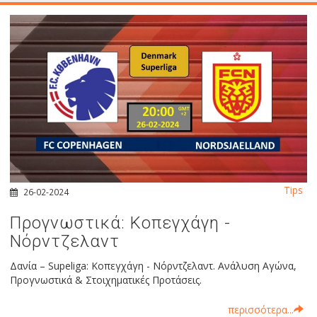
Tips
26-02-2024
Προγνωστικά: Κοπεγχάγη -
Νόρντζελαντ
Δανία – Supeliga: Κοπεγχάγη - Νόρντζελαντ. Ανάλυση Αγώνα,
Προγνωστικά & Στοιχηματικές Προτάσεις.
περισσότερα...