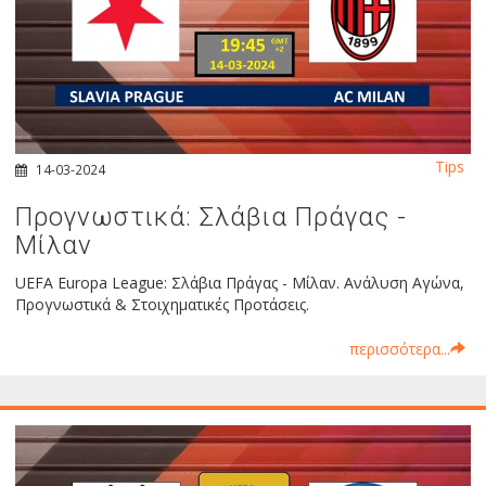
Tips
14-03-2024
Προγνωστικά: Σλάβια Πράγας -
Μίλαν
UEFA Europa League: Σλάβια Πράγας - Μίλαν. Ανάλυση Αγώνα,
Προγνωστικά & Στοιχηματικές Προτάσεις.
περισσότερα...