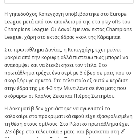
Η γηπεδούχος Κοπεγχάγη υποβιβάστηκε στο Europa
League μετά από τον αποκλεισμό της στα play offs του
Champions League. Οι Δανοί έμειναν εκτός Champions
League, χάρη στο εκτός έδρας γκολ της Κάραμπακ.
Στο πρωτάθλημα Δανίας, η Κοπεγχάγη, έχει μείνει
μακρία από την κορυφη αλλά πιστέυω πως μπορεί να
ανακάμψει και να διεκδικήσει τον τίτλο. Στο
πρωτάθλημα τρέχει ένα σερί με 3 όβερ σε ματς που το
σκορ ξέφυγε αρκετά. Στο τελευταίο εξ αυτών κέρδισε
στην έδρα της με 4-3 την Μίντιλαντ σε ένα ματς που
σκόραραν οι Κάρλος Ζέκα και Πιέρος Σωτηρίου.
Η Λοκομοτίβ δεν χρειάστηκε να αγωνιστεί το
καλοκαίρι στα προκριματικά αφού είχε εξασφαλισμένη
τη θέση στους ομίλους. Στο Ρώσικο πρωτάθλημα έχει
η
2/3 όβερ στα τελευταία 3 ματς και βρίσκεται στη 2