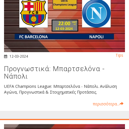
Tips
12-03-2024
Προγνωστικά: Μπαρτσελόνα -
Νάπολι
UEFA Champions League: Μπαρτσελόνα - Νάπολι. Ανάλυση
Αγώνα, Προγνωστικά & Στοιχηματικές Προτάσεις.
περισσότερα...