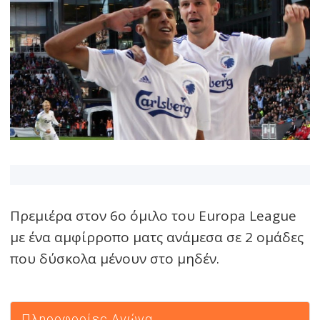
Πρεμιέρα στον 6ο όμιλο του Europa League
με ένα αμφίρροπο ματς ανάμεσα σε 2 ομάδες
που δύσκολα μένουν στο μηδέν.
Πληροφορίες Αγώνα