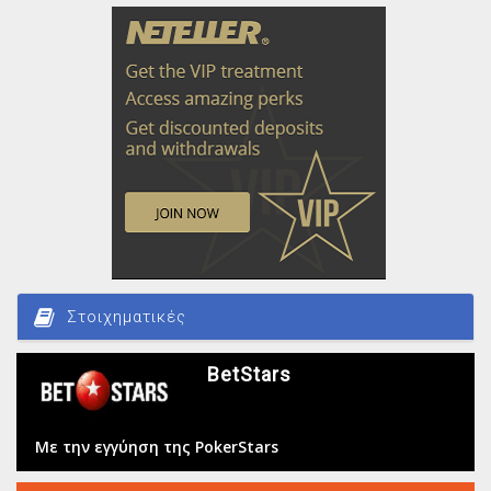
Στοιχηματικές
BetStars
Με την εγγύηση της PokerStars