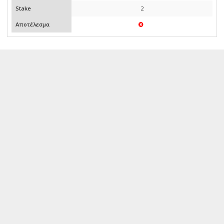
Stake
2
Αποτέλεσμα