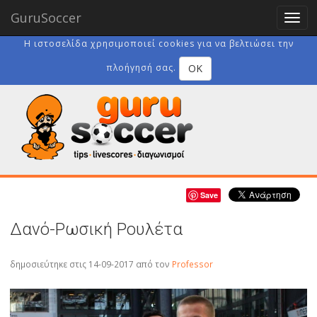
GuruSoccer
Togg
navig
Η ιστοσελίδα χρησιμοποιεί cookies για να βελτιώσει την
OK
πλοήγησή σας.
Save
Δανό-Ρωσική Ρουλέτα
δημοσιεύτηκε στις 14-09-2017
από τον
Professor