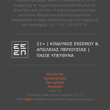
παιχνίδια με μέτρο. Αρμόδιος ρυθμιστής ΕΕΕΠ. Η
συμμετοχή σε τυχερά παίγνια επιτρέπεται μόνο σε
άτομα άνω των 21 ετών. Η συχνή συμμετοχή ενέχει
κινδύνους εθισμού και απώλειας περιουσίας.
Eπισκεφτείτε το https://www.kethea.gr/ για συμβουλές
και υποστήριξη. Tηλ: 1114, 210 9215776.
Guru Soccer
Σχετικά με εμάς
Όροι χρήσης
Απόρρητο
Data: US
Timezone: America/Los_Angeles (UTC-7)
Κάνε
login
να βλέπεις τα δεδομένα στη δική σου ώρα.