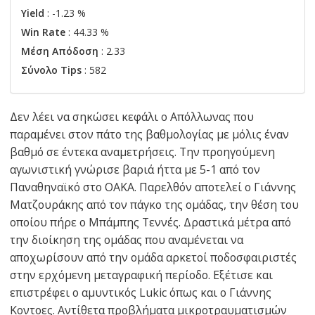
Yield
: -1.23 %
Win Rate
: 44.33 %
Μέση Απόδοση
: 2.33
Σύνολο Tips
: 582
Δεν λέει να σηκώσει κεφάλι ο Απόλλωνας που
παραμένει στον πάτο της βαθμολογίας με μόλις έναν
βαθμό σε έντεκα αναμετρήσεις. Την προηγούμενη
αγωνιστική γνώρισε βαριά ήττα με 5-1 από τον
Παναθηναϊκό στο ΟΑΚΑ. Παρελθόν αποτελεί ο Γιάννης
Ματζουράκης από τον πάγκο της ομάδας, την θέση του
οποίου πήρε ο Μπάμπης Τεννές. Δραστικά μέτρα από
την διοίκηση της ομάδας που αναμένεται να
αποχωρίσουν από την ομάδα αρκετοί ποδοσφαιριστές
στην ερχόμενη μεταγραφική περίοδο. Εξέτισε και
επιστρέφει ο αμυντικός Lukic όπως και ο Γιάννης
Κοντοες. Αντίθετα προβλήματα μικροτραυματισμών