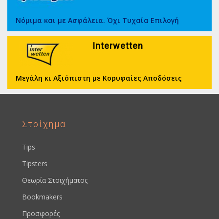
Νόμιμα και με Ασφάλεια. Όχι Τυχαία Επιλογή
Interwetten
Μεγάλη κι Αξιόπιστη με Κορυφαίες Αποδόσεις
Στοίχημα
Tips
Tipsters
Θεωρία Στοιχήματος
Bookmakers
Προσφορές