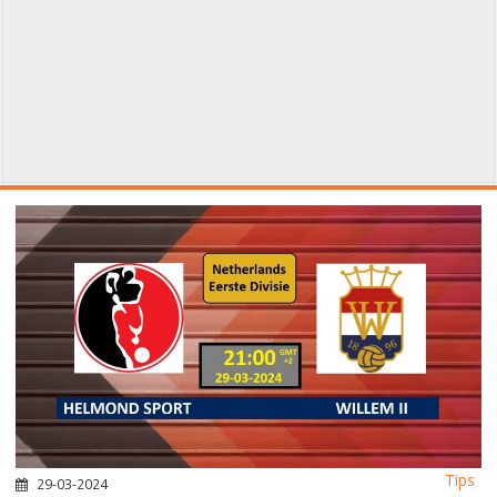
Tips
29-03-2024