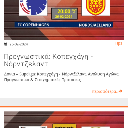
Tips
26-02-2024
Προγνωστικά: Κοπεγχάγη -
Νόρντζελαντ
Δανία – Supeliga: Κοπεγχάγη - Νόρντζελαντ. Ανάλυση Αγώνα,
Προγνωστικά & Στοιχηματικές Προτάσεις.
περισσότερα...