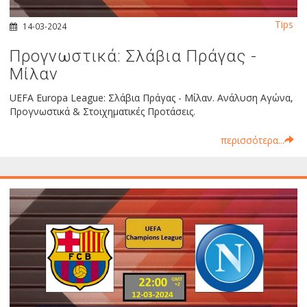
Tips
14-03-2024
Προγνωστικά: Σλάβια Πράγας -
Μίλαν
UEFA Europa League: Σλάβια Πράγας - Μίλαν. Ανάλυση Αγώνα,
Προγνωστικά & Στοιχηματικές Προτάσεις.
περισσότερα...