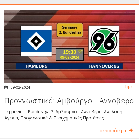
Tips
09-02-2024
Προγνωστικά: Αμβούργο - Αννόβερο
Γερμανία – Bundesliga 2: Αμβούργο - Αννόβερο. Ανάλυση
Αγώνα, Προγνωστικά & Στοιχηματικές Προτάσεις.
περισσότερα...