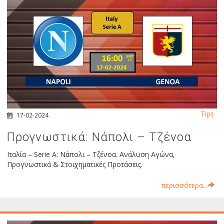
Tips
17-02-2024
Προγνωστικά: Νάπολι – Τζένοα
Ιταλία – Serie A: Νάπολι – Τζένοα. Ανάλυση Αγώνα,
Προγνωστικά & Στοιχηματικές Προτάσεις.
περισσότερα...