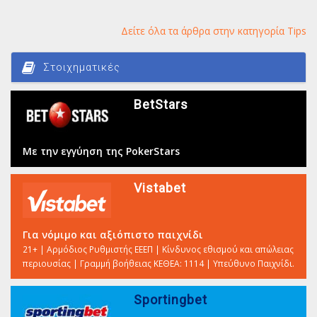
Δείτε όλα τα άρθρα στην κατηγορία Tips
Στοιχηματικές
BetStars
Με την εγγύηση της PokerStars
Vistabet
Για νόμιμο και αξιόπιστο παιχνίδι
21+ | Αρμόδιος Ρυθμιστής ΕΕΕΠ | Κίνδυνος εθισμού και απώλειας
περιουσίας | Γραμμή βοήθειας ΚΕΘΕΑ: 1114 | Υπεύθυνο Παιχνίδι.
Sportingbet