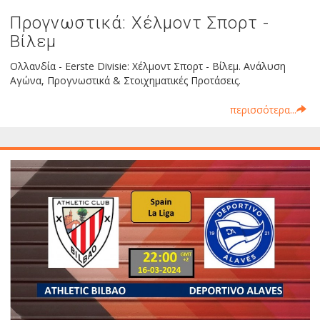
Προγνωστικά: Χέλμοντ Σπορτ -
Βίλεμ
Ολλανδία - Eerste Divisie: Χέλμοντ Σπορτ - Βίλεμ. Ανάλυση
Αγώνα, Προγνωστικά & Στοιχηματικές Προτάσεις.
περισσότερα...