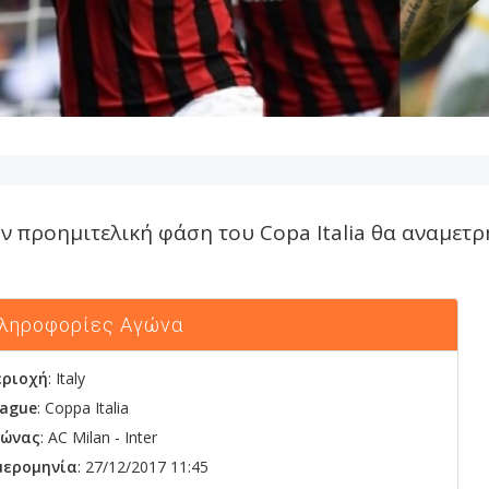
ν προημιτελική φάση του Copa Italia θα αναμετρ
ληροφορίες Αγώνα
εριοχή
: Italy
eague
: Coppa Italia
γώνας
:
AC Milan
-
Inter
μερομηνία
: 27/12/2017 11:45