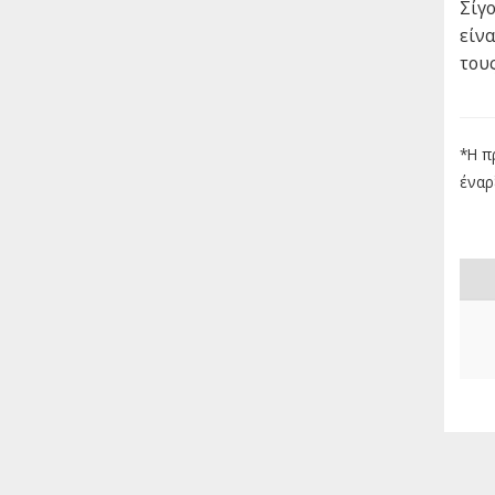
Σίγ
είνα
του
*Η π
έναρ