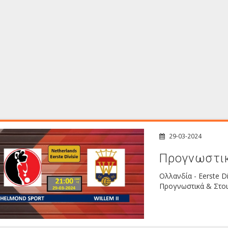
29-03-2024
Προγνωστικ
Ολλανδία - Eerste D
Προγνωστικά & Στοι