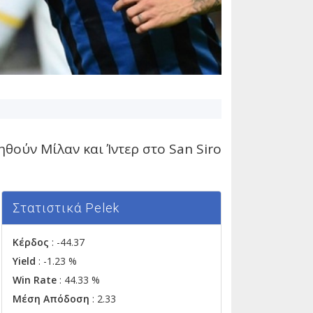
ηθούν Μίλαν και Ίντερ στο San Siro
Στατιστικά Pelek
Κέρδος
: -44.37
Yield
: -1.23 %
Win Rate
: 44.33 %
Μέση Απόδοση
: 2.33