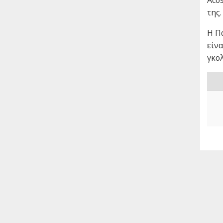
Acos
της
Η Π
είν
γκολ