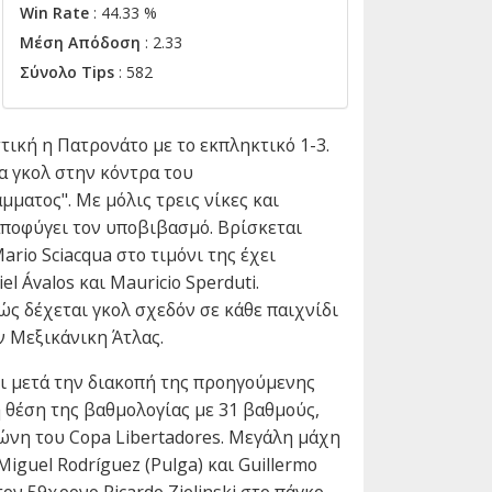
Win Rate
: 44.33 %
Μέση Απόδοση
: 2.33
Σύνολο Tips
: 582
ική η Πατρονάτο με το εκπληκτικό 1-3.
α γκολ στην κόντρα του
ματος". Με μόλις τρεις νίκες και
 αποφύγει τον υποβιβασμό. Βρίσκεται
ario Sciacqua στο τιμόνι της έχει
l Ávalos και Mauricio Sperduti.
θώς δέχεται γκολ σχεδόν σε κάθε παιχνίδι
ν Μεξικάνικη Άτλας.
δι μετά την διακοπή της προηγούμενης
η θέση της βαθμολογίας με 31 βαθμούς,
ζώνη του Copa Libertadores. Μεγάλη μάχη
Miguel Rodríguez (Pulga) και Guillermo