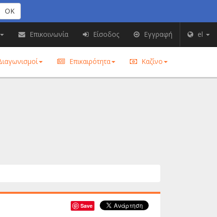
OK
Επικοινωνία
Είσοδος
Εγγραφή
el
ιαγωνισμοί
Επικαιρότητα
Καζίνο
Save