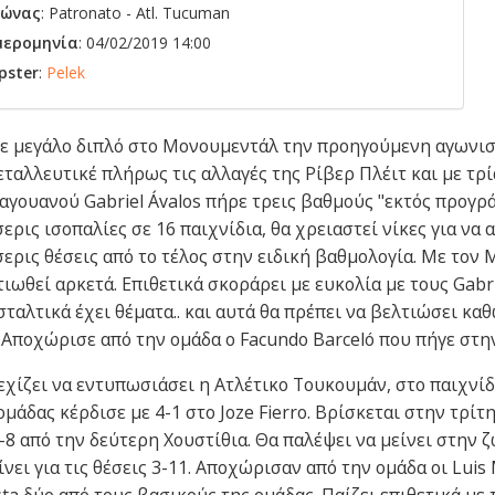
γώνας
:
Patronato
-
Atl. Tucuman
μερομηνία
: 04/02/2019 14:00
pster
:
Pelek
ε μεγάλο διπλό στο Μονουμεντάλ την προηγούμενη αγωνιστ
ταλλευτικέ πλήρως τις αλλαγές της Ρίβερ Πλέιτ και με τρί
γουανού Gabriel Ávalos πήρε τρεις βαθμούς "εκτός προγράμ
ερις ισοπαλίες σε 16 παιχνίδια, θα χρειαστεί νίκες για να
ερις θέσεις από το τέλος στην ειδική βαθμολογία. Με τον M
ιωθεί αρκετά. Επιθετικά σκοράρει με ευκολία με τους Gabrie
ταλτικά έχει θέματα.. και αυτά θα πρέπει να βελτιώσει κα
. Αποχώρισε από την ομάδα ο Facundo Barceló που πήγε στη
εχίζει να εντυπωσιάσει η Ατλέτικο Τουκουμάν, στο παιχνί
μάδας κέρδισε με 4-1 στο Joze Fierro. Βρίσκεται στην τρίτ
-8 από την δεύτερη Χουστίθια. Θα παλέψει να μείνει στην 
ίνει για τις θέσεις 3-11. Αποχώρισαν από την ομάδα οι Luis 