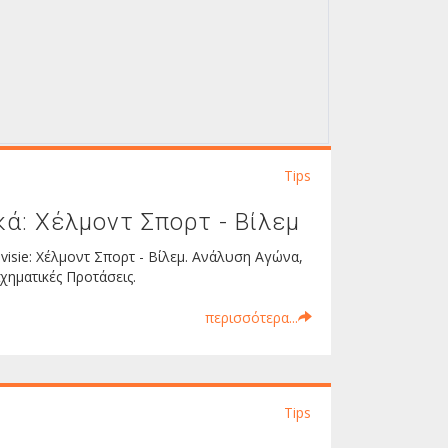
Tips
ά: Χέλμοντ Σπορτ - Βίλεμ
ivisie: Χέλμοντ Σπορτ - Βίλεμ. Ανάλυση Αγώνα,
χηματικές Προτάσεις.
περισσότερα...
Tips