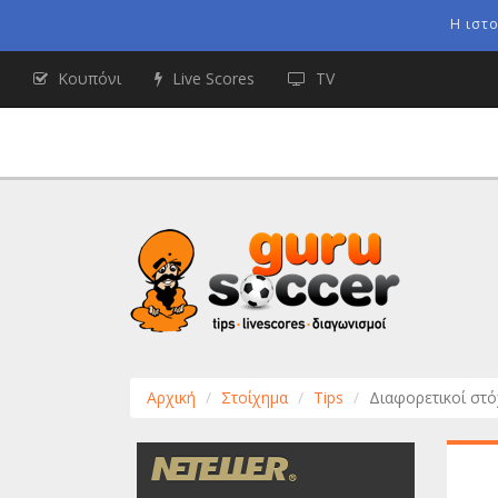
Η ιστ
Κουπόνι
Live Scores
TV
Αρχική
Στοίχημα
Tips
Διαφορετικοί στό