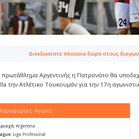
Διεκδικείστε πλούσια δώρα στους διαγων
 πρωτάθλημα Αργεντινής η Πατρονάτο θα υποδεχ
lla την Ατλέτικο Τουκουμάν για την 17η αγωνιστι
ληροφορίες Αγώνα
εριοχή
: Argentina
eague
: Liga Profesional