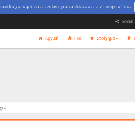
οσελίδα χρησιμοποιεί cookies για να βελτιώσει την πλοήγησή σας.
Social
Αρχική
Tips
Στοίχημα
Δ
χοι