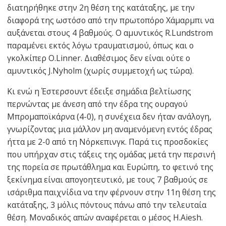
διατηρήθηκε στην 2η θέση της κατάταξης, με την
διαφορά της ωστόσο από την πρωτοπόρο Χάμαρμπι να
αυξάνεται στους 4 βαθμούς. Ο αμυντικός R.Lundstrom
παραμένει εκτός λόγω τραυματισμού, όπως και ο
γκολκίπερ O.Linner. Διαθέσιμος δεν είναι ούτε ο
αμυντικός J.Nyholm (χωρίς συμμετοχή ως τώρα).
Κι ενώ η Έστερσουντ έδειξε σημάδια βελτίωσης
περνώντας με άνεση από την έδρα της ουραγού
Μπρομαποϊκάρνα (4-0), η συνέχεια δεν ήταν ανάλογη,
γνωρίζοντας μια μάλλον μη αναμενόμενη εντός έδρας
ήττα με 2-0 από τη Νόρκεπινγκ. Παρά τις προσδοκίες
που υπήρχαν στις τάξεις της ομάδας μετά την περσινή
της πορεία σε πρωτάθλημα και Ευρώπη, το φετινό της
ξεκίνημα είναι απογοητευτικό, με τους 7 βαθμούς σε
ισάριθμα παιχνίδια να την φέρνουν στην 11η θέση της
κατάταξης, 3 μόλις πόντους πάνω από την τελευταία
θέση. Μοναδικός απών αναφέρεται ο μέσος H.Aiesh.