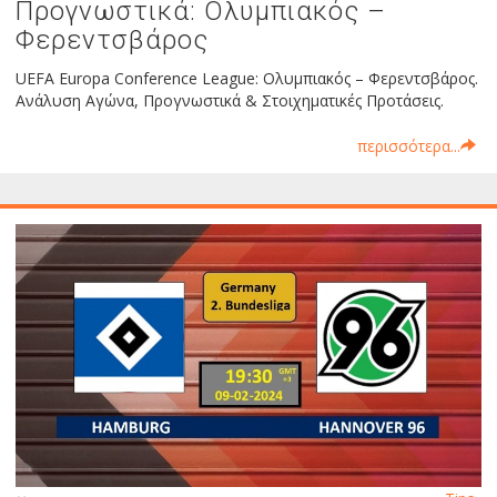
Προγνωστικά: Ολυμπιακός –
Φερεντσβάρος
UEFA Europa Conference League: Ολυμπιακός – Φερεντσβάρος.
Ανάλυση Αγώνα, Προγνωστικά & Στοιχηματικές Προτάσεις.
περισσότερα...