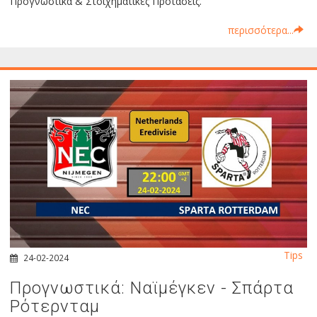
Προγνωστικά & Στοιχηματικές Προτάσεις.
περισσότερα...
Tips
24-02-2024
Προγνωστικά: Ναϊμέγκεν - Σπάρτα
Ρότερνταμ