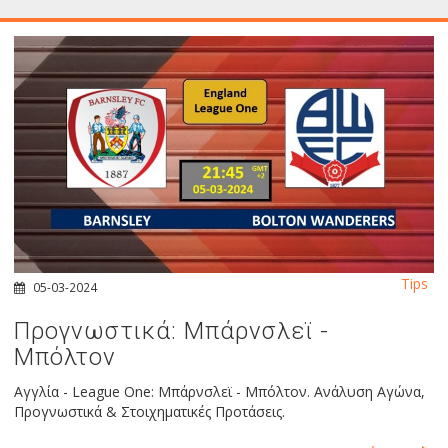
Tips
05-03-2024
Προγνωστικά: Μπάρνσλεϊ -
Μπόλτον
Αγγλία - League One: Μπάρνσλεϊ - Μπόλτον. Ανάλυση Αγώνα,
Προγνωστικά & Στοιχηματικές Προτάσεις.