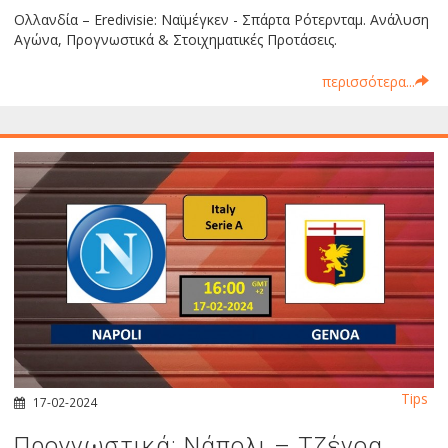
Ολλανδία – Eredivisie: Ναϊμέγκεν - Σπάρτα Ρότερνταμ. Ανάλυση
Αγώνα, Προγνωστικά & Στοιχηματικές Προτάσεις.
περισσότερα...
Tips
17-02-2024
Προγνωστικά: Νάπολι – Τζένοα