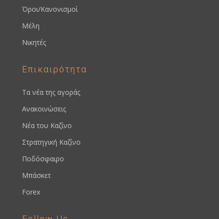
Όροι/Κανονισμοί
Μέλη
Νικητές
Επικαιρότητα
Τα νέα της αγοράς
Ανακοινώσεις
Νέα του Καζίνο
Στρατηγική Καζίνο
Ποδόσφαιρο
Μπάσκετ
Forex
Follow Us