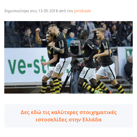
δημοσιεύτηκε στις 13-05-2018
από τον
Jorobado
Δες εδώ τις καλύτερες στοιχηματικές
ιστοσελίδες στην Ελλάδα