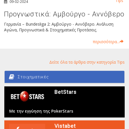
Tips
09-02-2024
Προγνωστικά: Αμβούργο - Αννόβερο
Γερμανία – Bundesliga 2: Αμβούργο - Αννόβερο. Ανάλυση
Αγώνα, Προγνωστικά & Στοιχηματικές Προτάσεις.
περισσότερα...
Δείτε όλα τα άρθρα στην κατηγορία Tips
Στοιχηματικές
BetStars
Με την εγγύηση της PokerStars
Vistabet