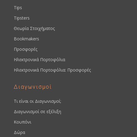
Tips
Tipsters
Θεωρία Στοιχήματος
Bookmakers
Προσφορές
Ηλεκτρονικά Πορτοφόλια
Ηλεκτρονικά Πορτοφόλια: Προσφορές
Διαγωνισμοί
Τι είναι οι Διαγωνισμοί;
Διαγωνισμοί σε εξέλιξη
Κουπόνι
Δώρα