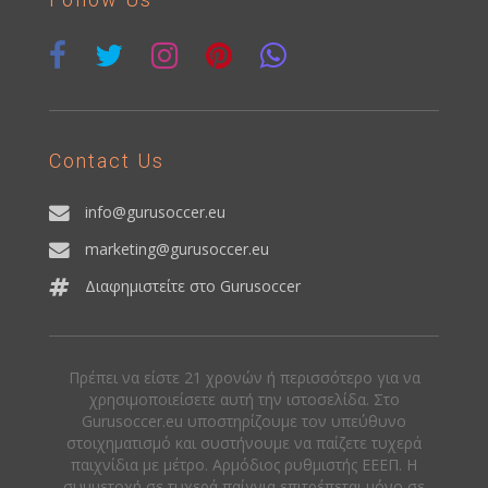
Contact Us
info@gurusoccer.eu
marketing@gurusoccer.eu
Διαφημιστείτε στο Gurusoccer
Πρέπει να είστε 21 χρονών ή περισσότερο για να
χρησιμοποιείσετε αυτή την ιστοσελίδα. Στο
Gurusoccer.eu υποστηρίζουμε τον υπεύθυνο
στοιχηματισμό και συστήνουμε να παίζετε τυχερά
παιχνίδια με μέτρο. Αρμόδιος ρυθμιστής ΕΕΕΠ. Η
συμμετοχή σε τυχερά παίγνια επιτρέπεται μόνο σε