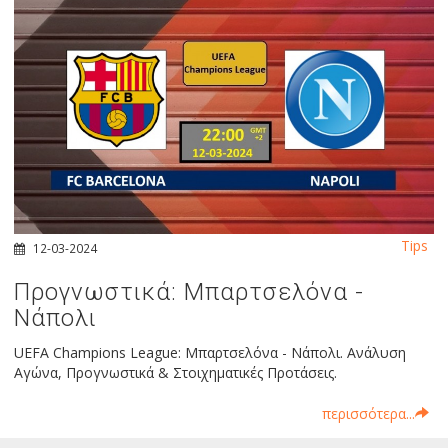
Tips
12-03-2024
Προγνωστικά: Μπαρτσελόνα -
Νάπολι
UEFA Champions League: Μπαρτσελόνα - Νάπολι. Ανάλυση
Αγώνα, Προγνωστικά & Στοιχηματικές Προτάσεις.
περισσότερα...