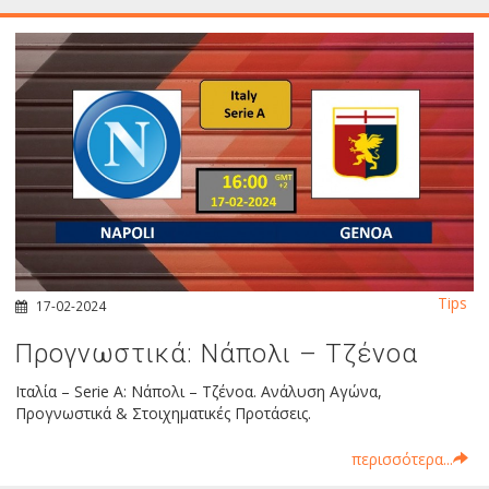
Tips
17-02-2024
Προγνωστικά: Νάπολι – Τζένοα
Ιταλία – Serie A: Νάπολι – Τζένοα. Ανάλυση Αγώνα,
Προγνωστικά & Στοιχηματικές Προτάσεις.
περισσότερα...