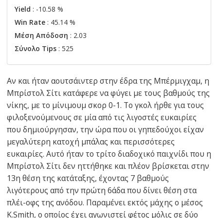
Yield
: -10.58 %
Win Rate
: 45.14 %
Μέση Απόδοση
: 2.03
Σύνολο Tips
: 525
Αν και ήταν αουτσάιντερ στην έδρα της Μπέρμιγχαμ, η
Μπρίστολ Σίτι κατάφερε να φύγει με τους βαθμούς της
νίκης, με το μίνιμουμ σκορ 0-1. Το γκολ ήρθε για τους
φιλοξενούμενους σε μία από τις λιγοστές ευκαιρίες
που δημιούργησαν, την ώρα που οι γηπεδούχοι είχαν
μεγαλύτερη κατοχή μπάλας και περισσότερες
ευκαιρίες. Αυτό ήταν το τρίτο διαδοχικό παιχνίδι που η
Μπρίστολ Σίτι δεν ηττήθηκε και πλέον βρίσκεται στην
13η θέση της κατάταξης, έχοντας 7 βαθμούς
λιγότερους από την πρώτη 6άδα που δίνει θέση στα
πλέι-οφς της ανόδου. Παραμένει εκτός μάχης ο μέσος
K.Smith, ο οποίος έχει αγωνιστεί φέτος μόλις σε δύο