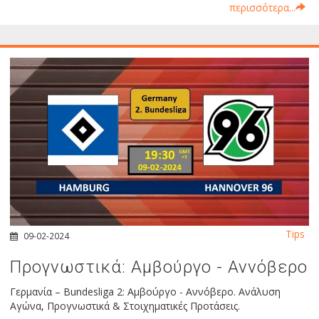
περισσότερα...
Tips
09-02-2024
Προγνωστικά: Αμβούργο - Αννόβερο
Γερμανία – Bundesliga 2: Αμβούργο - Αννόβερο. Ανάλυση
Αγώνα, Προγνωστικά & Στοιχηματικές Προτάσεις.