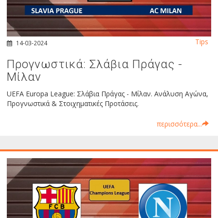
Tips
14-03-2024
Προγνωστικά: Σλάβια Πράγας -
Μίλαν
UEFA Europa League: Σλάβια Πράγας - Μίλαν. Ανάλυση Αγώνα,
Προγνωστικά & Στοιχηματικές Προτάσεις.
περισσότερα...