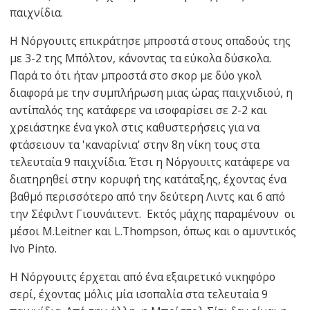
παιχνίδια.
Η Νόργουιτς επικράτησε μπροστά στους οπαδούς της
με 3-2 της Μπόλτον, κάνοντας τα εύκολα δύσκολα.
Παρά το ότι ήταν μπροστά στο σκορ με δύο γκολ
διαφορά με την συμπλήρωση μιας ώρας παιχνιδιού, η
αντίπαλός της κατάφερε να ισοφαρίσει σε 2-2 και
χρειάστηκε ένα γκολ στις καθυστερήσεις για να
φτάσειουν τα 'καναρίνια' στην 8η νίκη τους στα
τελευταία 9 παιχνίδια. Έτσι η Νόργουιτς κατάφερε να
διατηρηθεί στην κορυφή της κατάταξης, έχοντας ένα
βαθμό περισσότερο από την δεύτερη Λιντς και 6 από
την Σέφιλντ Γιουνάιτεντ. Εκτός μάχης παραμένουν οι
μέσοι M.Leitner και L.Thompson, όπως και ο αμυντικός
Ivo Pinto.
Η Νόργουιτς έρχεται από ένα εξαιρετικό νικηφόρο
σερί, έχοντας μόλις μία ισοπαλία στα τελευταία 9