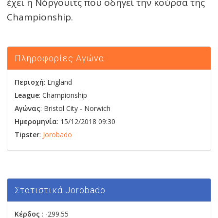
έχει η Νόργουιτς που οδηγεί την κούρσα της
Championship.
Πληροφορίες Αγώνα
Περιοχή
: England
League
: Championship
Αγώνας
:
Bristol City
-
Norwich
Ημερομηνία
: 15/12/2018 09:30
Tipster
:
Jorobado
Στατιστικά Jorobado
Κέρδος
: -299.55