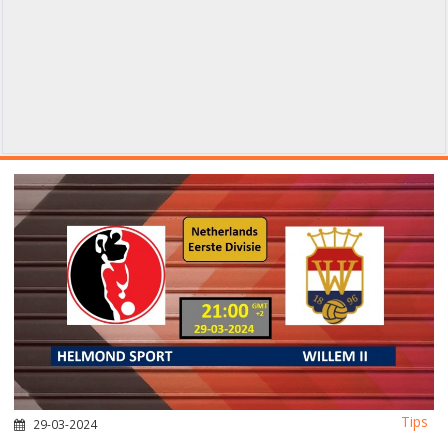
Tips
29-03-2024