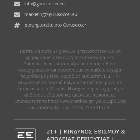
info@gurusoccer.eu
marketing@gurusoccer.eu
Διαφημιστείτε στο Gurusoccer
Πρέπει να είστε 21 χρονών ή περισσότερο για να
χρησιμοποιείσετε αυτή την ιστοσελίδα. Στο
Gurusoccer.eu υποστηρίζουμε τον υπεύθυνο
στοιχηματισμό και συστήνουμε να παίζετε τυχερά
παιχνίδια με μέτρο. Αρμόδιος ρυθμιστής ΕΕΕΠ. Η
συμμετοχή σε τυχερά παίγνια επιτρέπεται μόνο σε
άτομα άνω των 21 ετών. Η συχνή συμμετοχή ενέχει
κινδύνους εθισμού και απώλειας περιουσίας.
Eπισκεφτείτε το https://www.kethea.gr/ για συμβουλές
και υποστήριξη. Tηλ: 1114, 210 9215776.