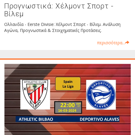
Προγνωστικά: Χέλμοντ Σπορτ -
Βίλεμ
Ολλανδία - Eerste Divisie: Χέλμοντ Σπορτ - Βίλεμ. Ανάλυση
Αγώνα, Προγνωστικά & Στοιχηματικές Προτάσεις.
περισσότερα...