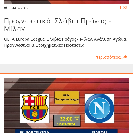
Tips
14-03-2024
Προγνωστικά: Σλάβια Πράγας -
Μίλαν
UEFA Europa League: Σλάβια Πράγας - Μίλαν. Ανάλυση Αγώνα,
Προγνωστικά & Στοιχηματικές Προτάσεις.
περισσότερα...