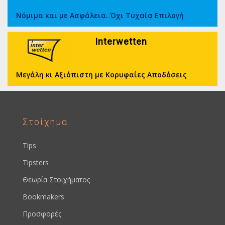
Νόμιμα και με Ασφάλεια. Όχι Τυχαία Επιλογή
Interwetten
Μεγάλη κι Αξιόπιστη με Κορυφαίες Αποδόσεις
Στοίχημα
Tips
Tipsters
Θεωρία Στοιχήματος
Bookmakers
Προσφορές