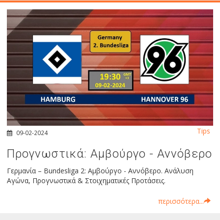
Tips
09-02-2024
Προγνωστικά: Αμβούργο - Αννόβερο
Γερμανία – Bundesliga 2: Αμβούργο - Αννόβερο. Ανάλυση
Αγώνα, Προγνωστικά & Στοιχηματικές Προτάσεις.
περισσότερα...