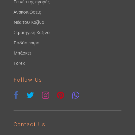
Τα νέα της αγοράς
Ανακοινώσεις
Νέα του Καζίνο
Στρατηγική Καζίνο
Ποδόσφαιρο
Μπάσκετ
Forex
Follow Us
Contact Us