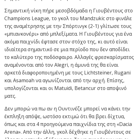
Σημαντική νίκη πήρε μεσοβδόμαδα η Γιουβέντους στο
Champions League, το γκολ του Mandzukic στο φινάλε
της αναμέτρησης με την Σπόρτινγκ (2-1) γλίτωσε τους
«μπιανκονέρι» από μπλεξίματα. Η Γιουβέντους για ένα
ακόμα παιχνίδι έφτασε στον στόχο της, κι αυτό είναι
ιδιαίτερα σημαντικό σε μια περίοδο που δεν αποδίδει
το καλύτερο της ποδόσφαιρο. Αλλαγές φρεσκαρίσματος
αναμένονται από τον Alegri, η άμυνά της θα είναι
αρκετά διαφοροποιημένη με τους Lichtsteiner, Rugani
και Asamoah να αγωνίζονται από την αρχή. Επίσης,
υπολογίζονται και οι Matuidi, Betancur στο αποψινό
ματς.
Δεν μπορώ να πω αν η Ουντινέζε μπορεί να κάνει την
έκπληξη απόψε, ωστόσο εκτιμώ ότι θα βρει δίχτυα,
όπως και στα 4 προηγούμενα παιχνίδια της στη «Dacia
Arena». Από την άλλη, γκολ δέχθηκε η Γιουβέντους σε