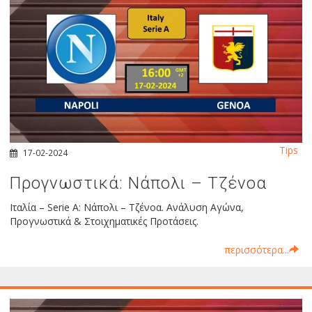
Tips
17-02-2024
Προγνωστικά: Νάπολι – Τζένοα
Ιταλία – Serie A: Νάπολι – Τζένοα. Ανάλυση Αγώνα,
Προγνωστικά & Στοιχηματικές Προτάσεις.
περισσότερα...