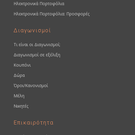
Ηλεκτρονικά Πορτοφόλια
Ηλεκτρονικά Πορτοφόλια: Προσφορές
Διαγωνισμοί
Τι είναι οι Διαγωνισμοί;
Διαγωνισμοί σε εξέλιξη
Κουπόνι
Δώρα
Όροι/Κανονισμοί
Μέλη
Νικητές
Επικαιρότητα