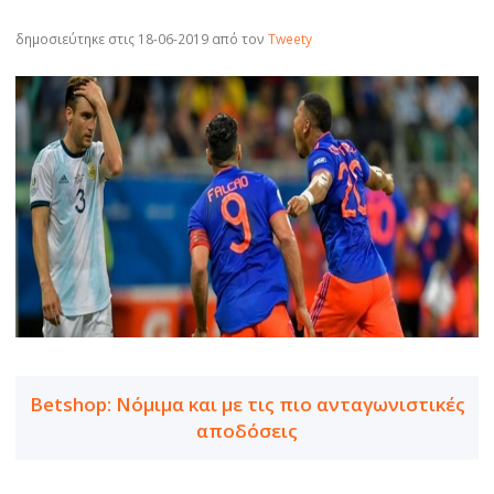
δημοσιεύτηκε στις 18-06-2019
από τον
Tweety
Betshop: Νόμιμα και με τις πιο ανταγωνιστικές
αποδόσεις