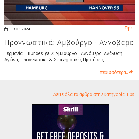
Tips
09-02-2024
Προγνωστικά: Αμβούργο - Αννόβερο
Γερμανία – Bundesliga 2: Αμβούργο - Αννόβερο. Ανάλυση
Αγώνα, Προγνωστικά & Στοιχηματικές Προτάσεις.
περισσότερα...
Δείτε όλα τα άρθρα στην κατηγορία Tips