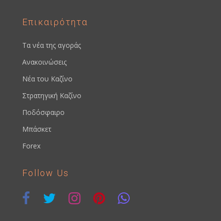
Επικαιρότητα
Τα νέα της αγοράς
Ανακοινώσεις
Νέα του Καζίνο
Στρατηγική Καζίνο
Ποδόσφαιρο
Μπάσκετ
Forex
Follow Us