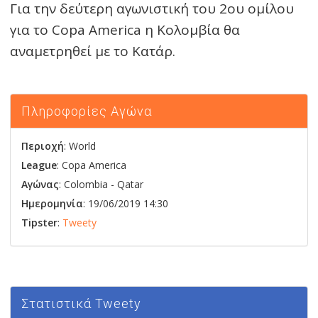
Για την δεύτερη αγωνιστική του 2ου ομίλου
για το Copa America η Κολομβία θα
αναμετρηθεί με το Κατάρ.
Πληροφορίες Αγώνα
Περιοχή
: World
League
: Copa America
Αγώνας
:
Colombia
-
Qatar
Ημερομηνία
: 19/06/2019 14:30
Tipster
:
Tweety
Στατιστικά Tweety