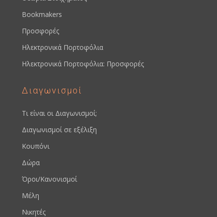
Bookmakers
Προσφορές
Ηλεκτρονικά Πορτοφόλια
Ηλεκτρονικά Πορτοφόλια: Προσφορές
Διαγωνισμοί
Τι είναι οι Διαγωνισμοί;
Διαγωνισμοί σε εξέλιξη
Κουπόνι
Δώρα
Όροι/Κανονισμοί
Μέλη
Νικητές