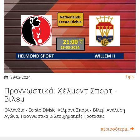
Tips
29-03-2024
Προγνωστικά: Χέλμοντ Σπορτ -
Βίλεμ
Ολλανδία - Eerste Divisie: Χέλμοντ Σπορτ - Βίλεμ. Ανάλυση
Αγώνα, Προγνωστικά & Στοιχηματικές Προτάσεις.
περισσότερα...