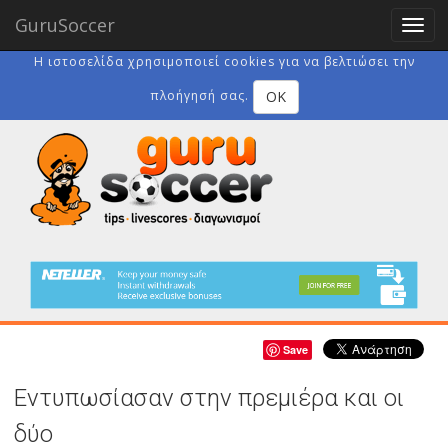
GuruSoccer
Togg
navig
Η ιστοσελίδα χρησιμοποιεί cookies για να βελτιώσει την
OK
πλοήγησή σας.
Save
Εντυπωσίασαν στην πρεμιέρα και οι
δύο