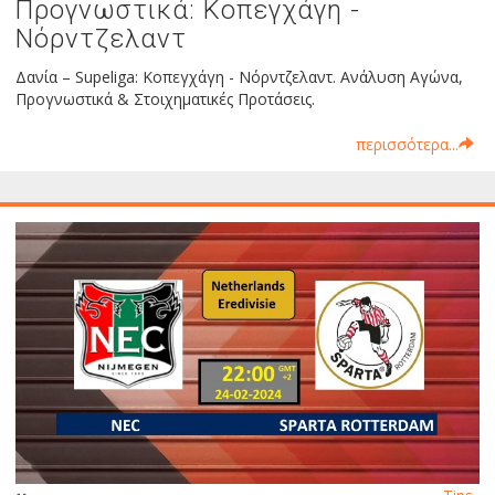
Προγνωστικά: Κοπεγχάγη -
Νόρντζελαντ
Δανία – Supeliga: Κοπεγχάγη - Νόρντζελαντ. Ανάλυση Αγώνα,
Προγνωστικά & Στοιχηματικές Προτάσεις.
περισσότερα...