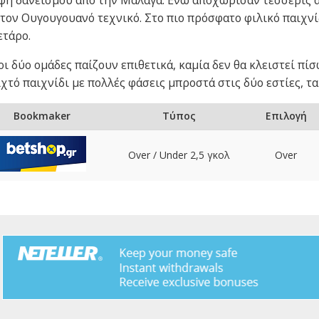
φή δανεισμού από την Μάλαγα. Ενώ αποχώρισαν τέσσερις 
 τον Ουγουγουανό τεχνικό. Στο πιο πρόσφατο φιλικό παιχνί
ετάρο.
οι δύο ομάδες παίζουν επιθετικά, καμία δεν θα κλειστεί πίσ
χτό παιχνίδι με πολλές φάσεις μπροστά στις δύο εστίες, τα
Bookmaker
Τύπος
Επιλογή
Over / Under 2,5 γκολ
Over