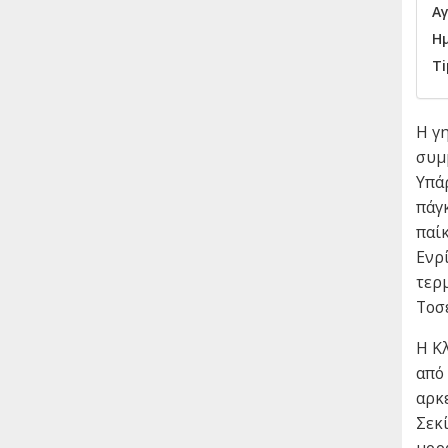
Α
Η
Ti
Η γ
συμ
Υπάρ
πάγκ
παί
Ενρ
τερ
Τοσ
Η Κ
από 
αρκε
Σεκί