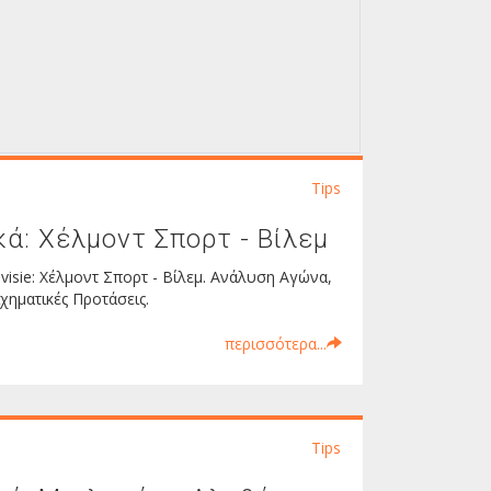
Tips
ά: Χέλμοντ Σπορτ - Βίλεμ
ivisie: Χέλμοντ Σπορτ - Βίλεμ. Ανάλυση Αγώνα,
χηματικές Προτάσεις.
περισσότερα...
Tips