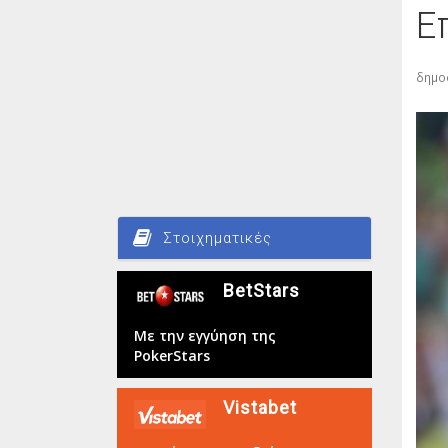
Ε
δημοσ
Στοιχηματικές
BetStars
Με την εγγύηση της
PokerStars
Vistabet