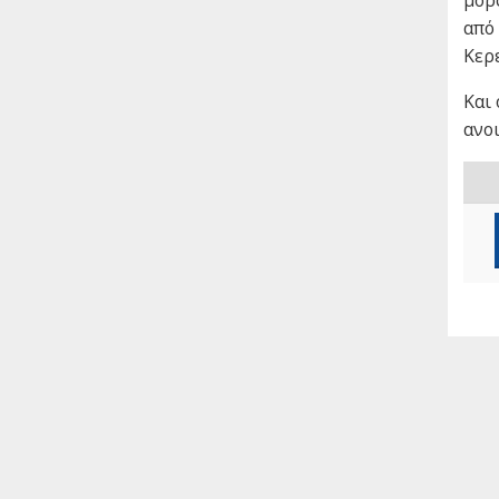
μορ
από
Κερ
Και 
ανοι