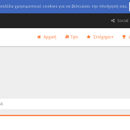
οσελίδα χρησιμοποιεί cookies για να βελτιώσει την πλοήγησή σας.
Social
Αρχική
Tips
Στοίχημα
Δ
ολ