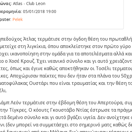
γώνας
:
Atlas
-
Club Leon
μερομηνία
: 05/01/2018 19:00
pster
:
Pelek
ηπεδούχος Άτλας τερμάτισε στην όγδοη θέση του πρωταθλ
μετείχε στη λιγκίκια, όπου αποκλείστηκε στον πρώτο γύρο 
χει ικανοποίηση στην ομάδα για τα αποτελέσματα αλλά και 
ο ο Χοσέ Κρουζ. Έχει νεανικό σύνολο και γι αυτό χρειάζον
κτες, όπως και έγινε καθώς αποκτήθηκαν οι Τοσέλι τερματο
ίκες. Αποχώρισαν παίκτες που δεν ήταν στα πλάνα του 50χ
ματοφύλακας Ουστάρι που είναι τραυματίας και την θέση το
έλι.
λάμπ Λεόν τερμάτισε στην έβδομη θέση του Απερτούρα, συμ
την Τίγκρες. Ο κόουτς Γκουστάβο Ντίας έστρωσε τα πράγματ
τά δεμένο σύνολο και γι αυτό βγάζει υγεία. Δεν ανοίχτηκε
νι (δεν μπορεί να συμμετάσχει στο σημερινό ματς καθώς δε