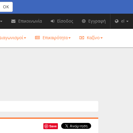
OK
Επικοινωνία
Είσοδος
Εγγραφή
el
ιαγωνισμοί
Επικαιρότητα
Καζίνο
Save