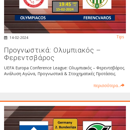
Tips
14-02-2024
Προγνωστικά: Ολυμπιακός –
Φερεντσβάρος
UEFA Europa Conference League: Ολυμπιακός – Φερεντσβάρος.
Ανάλυση Αγώνα, Προγνωστικά & Στοιχηματικές Προτάσεις.
περισσότερα...