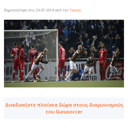
δημοσιεύτηκε στις 20-07-2019
από τον
Tweety
Διεκδικείστε πλούσια δώρα στους διαγωνισμούς
του Gurusoccer