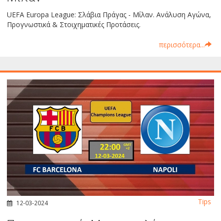
UEFA Europa League: Σλάβια Πράγας - Μίλαν. Ανάλυση Αγώνα,
Προγνωστικά & Στοιχηματικές Προτάσεις.
περισσότερα...
Tips
12-03-2024