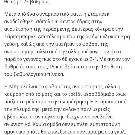
θέση με 23 βαθμούς.
Μετά από ένα συναρπαστικό ματς, η Στάμπαεκ
αναδείχθηκε ισόπαλη 3-3 εντός έδρας στην
αναμέτρηση της περασμένης Δευτέρας κόντρα στην
Σάρπσμποργκ. Αποτέλεσμα που της αφήνει γλυκόπικρη
γεύση, καθώς από την μία ήταν το φαβορί της
αναμέτρησης, αλλά από την άλλη απέφυγε την ήττα
παρά το γεγονός πως στο 68΄ έχανε με 3-1. Με αυτόν τον
βαθμό έφτασε τους 15 και βρίσκεται στην 13η θεση
του βαθμολογικού πίνακα.
Η Μπραν είναι το φαβορί της αναμέτρησης, αλλά η
κούραση από το ματς και το ταξίδι μεσοβδόμαδα ίσως
παίξει το ρόλο του στην αναμέτρηση. Η Στάμπαεκ από
την πλευρά της, μετά την αλλαγή πριν μερικές
εβδομάδες στον πάγκο της, δείχνει να ανεβαίνει
αγωνιστικά. Καμία ομάδα δεν εμπνέει εμπιστοσύνη
αμυντικά οπότε θα επιλέξω ένα ποντάρισμα στα γκολ,