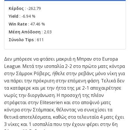
Κέρδος
: -262.79
Yield
: -6.94 %
Win Rate
: 47.46 %
Μέση Απόδοση
: 2.03
Σύνολο Tips
: 611
Δεν μπόρεσε να φτάσει μακριά η Μπραν στο Europa
League. Μετά την ισοπαλία 2-2 στο πρώτο ματς κόντρα
στην Σάμροκ Ρόβερς, ήθελε στην ρεβάνς μόνο νίκη για
να πάρει την πρόκριση στην επόμενη φάση. Τελικά δεν
τα κατάφερε και με την ήττα της με 2-1 αποχαιρέτησε
νωρίς την διοργάνωση. Η προσοχή της πλέον
στρέφεται στην Eliteserien και στο αποψινό ματς
κόντρα στην Στάμπαεκ, θέλοντας να συνεχίσει τα
θετικά αποτελέσματα, καθώς στα τελευταία 4 ματς έχει
3 νίκες και 1 ισοπαλία που την έχουν φέρει στην 6η