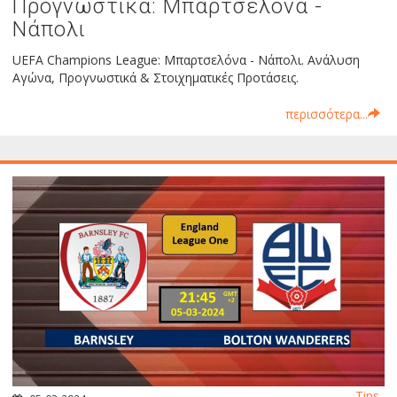
Προγνωστικά: Μπαρτσελόνα -
Νάπολι
UEFA Champions League: Μπαρτσελόνα - Νάπολι. Ανάλυση
Αγώνα, Προγνωστικά & Στοιχηματικές Προτάσεις.
περισσότερα...
Tips