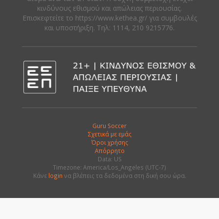
κινδύνους εθισμού και απώλειας περιουσίας.
Eπισκεφτείτε το https://www.kethea.gr/ για συμβουλές
και υποστήριξη. Tηλ: 1114, 210 9215776.
Guru Soccer
Σχετικά με εμάς
Όροι χρήσης
Απόρρητο
Data: US
Timezone: America/Los_Angeles (UTC-7)
Κάνε
login
να βλέπεις τα δεδομένα στη δική σου ώρα.