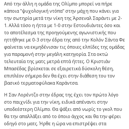
Από την άλλη η ομάδα της Ολίμπο μπορεί να πήρε
κάποια "ψυχολογική ντόπα" στην μάχη που κάνει για
την σωτηρία μετά την νίκη της Άρσεναλ Σαράντι με 2-
1. Αλλά τόσο η ήττα με 1-0 στην Εστουδιάντες όσο και
το αποτέλεσμα της προηγούμενης αγωνιστικής που
ηττήθηκε με 0-3 στην έδρα της από την Κολόν Σάντα Φε
φαίνεται να εκμηδένισαν τις όποιες ελπίδες της ομάδας
για παραμονή στην μεγάλη κατηγορία. Στα οκτώ
τελευταία της ματς μετρά επτά ήττες. Ο Κριστιάν
Μπασέδας βρίσκεται σε εξαιρετικά δύσκολη θέση,
επιπλέον σήμερα δεν θα έχει στην διάθεση του τον
βασικό τερματοφύλακα Καράντσα.
Η Σαν Λορέντζο στην έδρας της έχει τον πρώτο λόγο
στο παιχνίδι για την νίκη, ειδικά απέναντι στην
υποδεέστερη Ολίμπο. Θα ψάξει από νωρίς το γκολ που
θα την απαλλάξει από το όποιο άγχος και θα την φέρει
οδηγό στο ματς. Ήρθε η ώρα να επιστρέψει στα