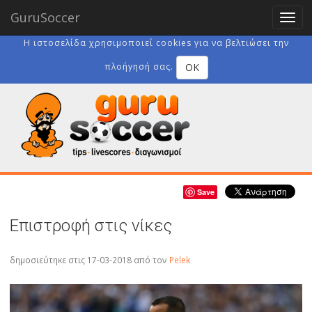
GuruSoccer
Togg
navig
Η ιστοσελίδα χρησιμοποιεί cookies για να βελτιώσει την
OK
πλοήγησή σας.
Save
Επιστροφή στις νίκες
δημοσιεύτηκε στις 17-03-2018
από τον
Pelek