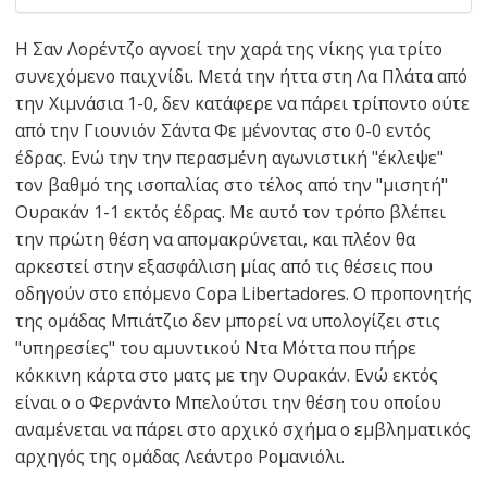
Η Σαν Λορέντζο αγνοεί την χαρά της νίκης για τρίτο
συνεχόμενο παιχνίδι. Mετά την ήττα στη Λα Πλάτα από
την Χιμνάσια 1-0, δεν κατάφερε να πάρει τρίποντο ούτε
από την Γιουνιόν Σάντα Φε μένοντας στο 0-0 εντός
έδρας. Ενώ την την περασμένη αγωνιστική "έκλεψε"
τον βαθμό της ισοπαλίας στο τέλος από την "μισητή"
Ουρακάν 1-1 εκτός έδρας. Με αυτό τον τρόπο βλέπει
την πρώτη θέση να απομακρύνεται, και πλέον θα
αρκεστεί στην εξασφάλιση μίας από τις θέσεις που
οδηγούν στο επόμενο Copa Libertadores. Ο προπονητής
της ομάδας Μπιάτζιο δεν μπορεί να υπολογίζει στις
"υπηρεσίες" του αμυντικού Ντα Μόττα που πήρε
κόκκινη κάρτα στο ματς με την Ουρακάν. Ενώ εκτός
είναι ο ο Φερνάντο Μπελούτσι την θέση του οποίου
αναμένεται να πάρει στο αρχικό σχήμα ο εμβληματικός
αρχηγός της ομάδας Λεάντρο Ρομανιόλι.