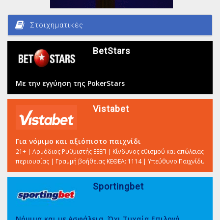
Στοιχηματικές
BetStars
Με την εγγύηση της PokerStars
Vistabet
Για νόμιμο και αξιόπιστο παιχνίδι
21+ | Αρμόδιος Ρυθμιστής ΕΕΕΠ | Κίνδυνος εθισμού και απώλειας
περιουσίας | Γραμμή βοήθειας ΚΕΘΕΑ: 1114 | Υπεύθυνο Παιχνίδι.
Sportingbet
Νόμιμα και με Ασφάλεια. Όχι Τυχαία Επιλογή