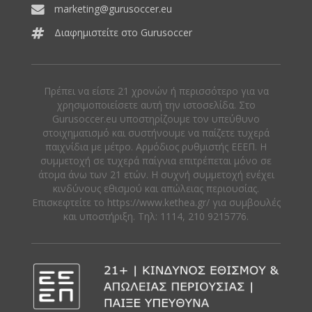
marketing@gurusoccer.eu
Διαφημιστείτε στο Gurusoccer
Πρέπει να είστε 21 χρονών ή περισσότερο για να
χρησιμοποιείσετε αυτή την ιστοσελίδα. Στο
Gurusoccer.eu υποστηρίζουμε τον υπεύθυνο
στοιχηματισμό και συστήνουμε να παίζετε τυχερά
παιχνίδια με μέτρο. Αρμόδιος ρυθμιστής ΕΕΕΠ. Η
συμμετοχή σε τυχερά παίγνια επιτρέπεται μόνο σε
άτομα άνω των 21 ετών. Η συχνή συμμετοχή ενέχει
κινδύνους εθισμού και απώλειας περιουσίας.
Eπισκεφτείτε το https://www.kethea.gr/ για συμβουλές
και υποστήριξη. Tηλ: 1114, 210 9215776.