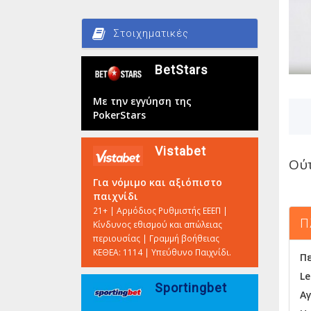
Στοιχηματικές
BetStars
Με την εγγύηση της
PokerStars
Vistabet
Ούτ
Για νόμιμο και αξιόπιστο
παιχνίδι
21+ | Αρμόδιος Ρυθμιστής ΕΕΕΠ |
Π
Κίνδυνος εθισμού και απώλειας
περιουσίας | Γραμμή βοήθειας
ΚΕΘΕΑ: 1114 | Υπεύθυνο Παιχνίδι.
Π
L
Sportingbet
Α