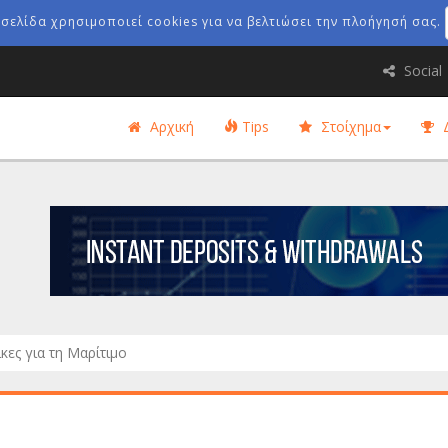
οσελίδα χρησιμοποιεί cookies για να βελτιώσει την πλοήγησή σας.
Social
Αρχική
Tips
Στοίχημα
Δ
κες για τη Μαρίτιμο