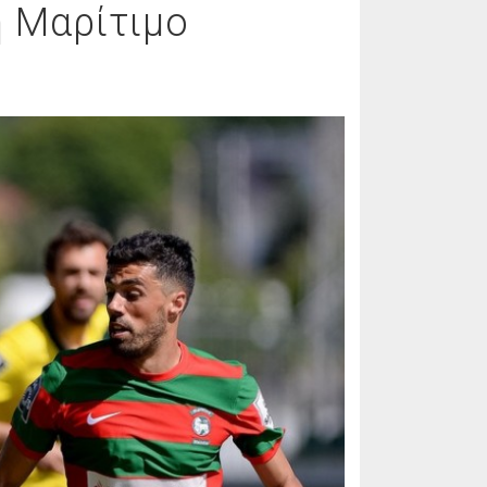
η Μαρίτιμο