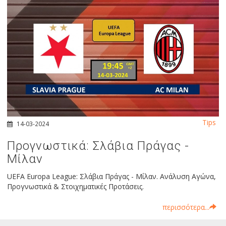
Tips
14-03-2024
Προγνωστικά: Σλάβια Πράγας -
Μίλαν
UEFA Europa League: Σλάβια Πράγας - Μίλαν. Ανάλυση Αγώνα,
Προγνωστικά & Στοιχηματικές Προτάσεις.
περισσότερα...