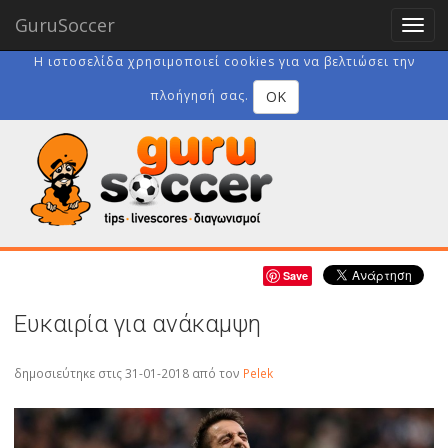
GuruSoccer
Togg
navig
Η ιστοσελίδα χρησιμοποιεί cookies για να βελτιώσει την
OK
πλοήγησή σας.
Save
Ευκαιρία για ανάκαμψη
δημοσιεύτηκε στις 31-01-2018
από τον
Pelek