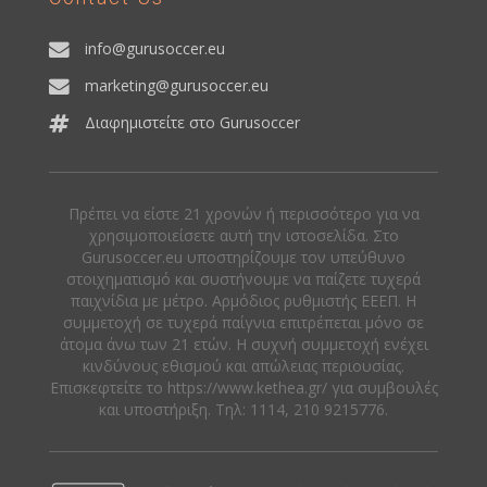
info@gurusoccer.eu
marketing@gurusoccer.eu
Διαφημιστείτε στο Gurusoccer
Πρέπει να είστε 21 χρονών ή περισσότερο για να
χρησιμοποιείσετε αυτή την ιστοσελίδα. Στο
Gurusoccer.eu υποστηρίζουμε τον υπεύθυνο
στοιχηματισμό και συστήνουμε να παίζετε τυχερά
παιχνίδια με μέτρο. Αρμόδιος ρυθμιστής ΕΕΕΠ. Η
συμμετοχή σε τυχερά παίγνια επιτρέπεται μόνο σε
άτομα άνω των 21 ετών. Η συχνή συμμετοχή ενέχει
κινδύνους εθισμού και απώλειας περιουσίας.
Eπισκεφτείτε το https://www.kethea.gr/ για συμβουλές
και υποστήριξη. Tηλ: 1114, 210 9215776.