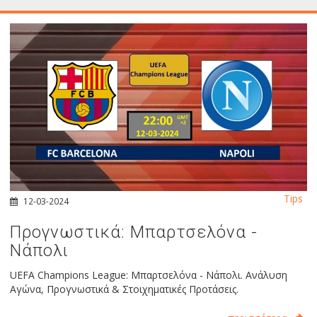
Tips
12-03-2024
Προγνωστικά: Μπαρτσελόνα -
Νάπολι
UEFA Champions League: Μπαρτσελόνα - Νάπολι. Ανάλυση
Αγώνα, Προγνωστικά & Στοιχηματικές Προτάσεις.