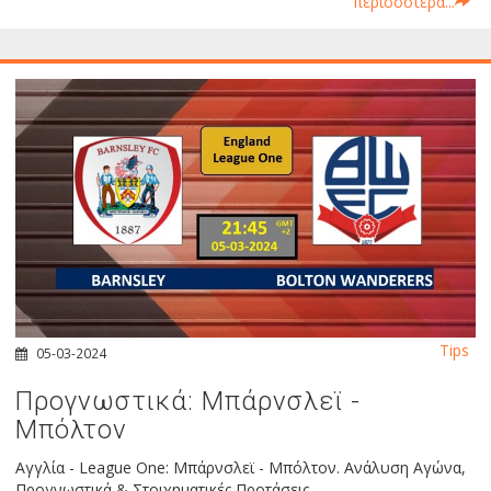
περισσότερα...
Tips
05-03-2024
Προγνωστικά: Μπάρνσλεϊ -
Μπόλτον
Αγγλία - League One: Μπάρνσλεϊ - Μπόλτον. Ανάλυση Αγώνα,
Προγνωστικά & Στοιχηματικές Προτάσεις.