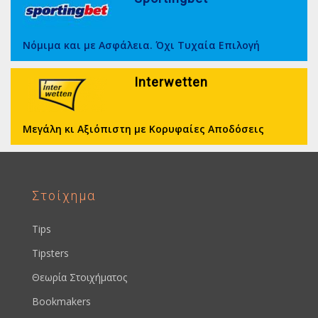
Νόμιμα και με Ασφάλεια. Όχι Τυχαία Επιλογή
Interwetten
Μεγάλη κι Αξιόπιστη με Κορυφαίες Αποδόσεις
Στοίχημα
Tips
Tipsters
Θεωρία Στοιχήματος
Bookmakers