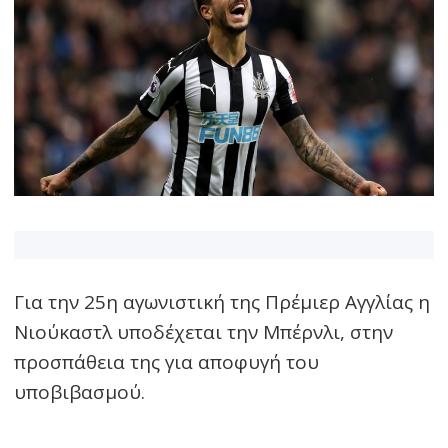
Για την 25η αγωνιστική της Πρέμιερ Αγγλίας η
Νιούκαστλ υποδέχεται την Μπέρνλι, στην
προσπάθεια της για αποφυγή του
υποβιβασμού.