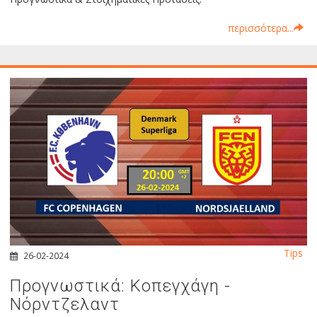
περισσότερα...
Tips
26-02-2024
Προγνωστικά: Κοπεγχάγη -
Νόρντζελαντ