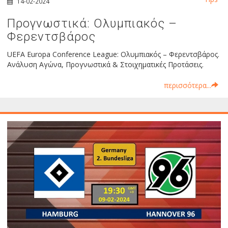
14-02-2024
Προγνωστικά: Ολυμπιακός –
Φερεντσβάρος
UEFA Europa Conference League: Ολυμπιακός – Φερεντσβάρος.
Ανάλυση Αγώνα, Προγνωστικά & Στοιχηματικές Προτάσεις.
περισσότερα...