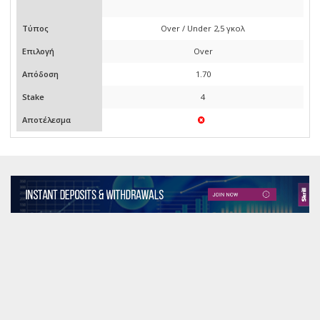
Τύπος
Over / Under 2,5 γκολ
Επιλογή
Over
Απόδοση
1.70
Stake
4
Αποτέλεσμα