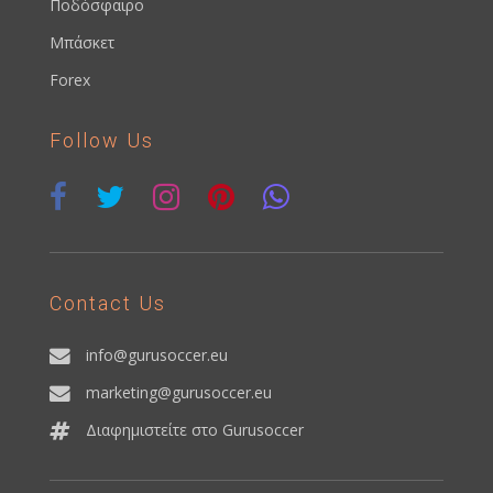
Ποδόσφαιρο
Μπάσκετ
Forex
Follow Us
Contact Us
info@gurusoccer.eu
marketing@gurusoccer.eu
Διαφημιστείτε στο Gurusoccer