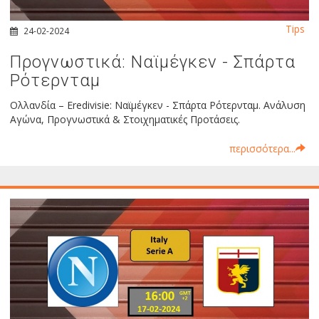
Tips
24-02-2024
Προγνωστικά: Ναϊμέγκεν - Σπάρτα
Ρότερνταμ
Ολλανδία – Eredivisie: Ναϊμέγκεν - Σπάρτα Ρότερνταμ. Ανάλυση
Αγώνα, Προγνωστικά & Στοιχηματικές Προτάσεις.
περισσότερα...