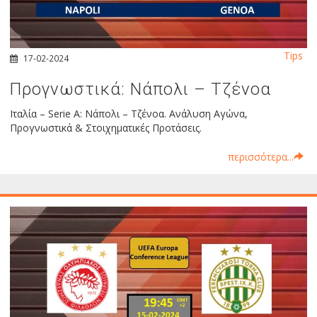
Tips
17-02-2024
Προγνωστικά: Νάπολι – Τζένοα
Ιταλία – Serie A: Νάπολι – Τζένοα. Ανάλυση Αγώνα,
Προγνωστικά & Στοιχηματικές Προτάσεις.
περισσότερα...