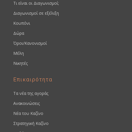
Τι είναι οι Διαγωνισμοί;
Διαγωνισμοί σε εξέλιξη
Κουπόνι
Δώρα
Όροι/Κανονισμοί
Μέλη
Νικητές
Επικαιρότητα
Τα νέα της αγοράς
Ανακοινώσεις
Νέα του Καζίνο
Στρατηγική Καζίνο