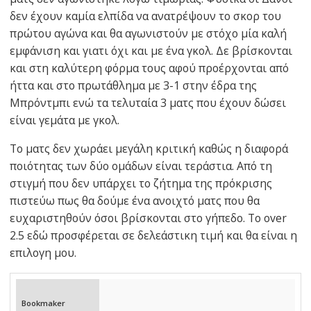
δεν έχουν καμία ελπίδα να ανατρέψουν το σκορ του
πρώτου αγώνα και θα αγωνιστούν με στόχο μία καλή
εμφάνιση και γιατι όχι και με ένα γκολ. Δε βρίσκονται
και στη καλύτερη φόρμα τους αφού προέρχονται από
ήττα και στο πρωτάθλημα με 3-1 στην έδρα της
Μπρόντμπι ενώ τα τελυταία 3 ματς που έχουν δώσει
είναι γεμάτα με γκολ.
Το ματς δεν χωράει μεγάλη κριτική καθώς η διαφορά
ποιότητας των δύο ομάδων είναι τεράστια. Από τη
στιγμή που δεν υπάρχει το ζήτημα της πρόκρισης
πιστεύω πως θα δούμε ένα ανοιχτό ματς που θα
ευχαριστηθούν όσοι βρίσκονται στο γήπεδο. Το over
2.5 εδώ προσφέρεται σε δελεάστικη τιμή και θα είναι η
επιλογη μου.
Bookmaker