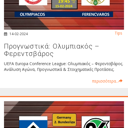
Tips
14-02-2024
Προγνωστικά: Ολυμπιακός –
Φερεντσβάρος
UEFA Europa Conference League: Ολυμπιακός – Φερεντσβάρος.
Ανάλυση Αγώνα, Προγνωστικά & Στοιχηματικές Προτάσεις.
περισσότερα...