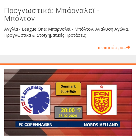
Προγνωστικά: Μπάρνσλεϊ -
Μπόλτον
Αγγλία - League One: Μπάρνσλεϊ - Μπόλτον. Ανάλυση Αγώνα,
Προγνωστικά & Στοιχηματικές Προτάσεις.
περισσότερα...