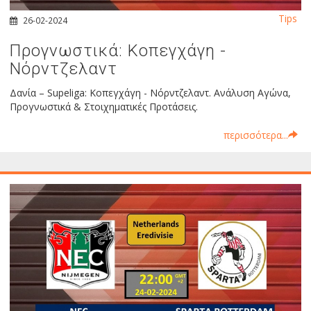
Tips
26-02-2024
Προγνωστικά: Κοπεγχάγη -
Νόρντζελαντ
Δανία – Supeliga: Κοπεγχάγη - Νόρντζελαντ. Ανάλυση Αγώνα,
Προγνωστικά & Στοιχηματικές Προτάσεις.
περισσότερα...