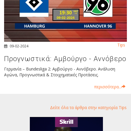
Tips
09-02-2024
Προγνωστικά: Αμβούργο - Αννόβερο
Γερμανία – Bundesliga 2: Αμβούργο - Αννόβερο. Ανάλυση
Αγώνα, Προγνωστικά & Στοιχηματικές Προτάσεις.
περισσότερα...
Δείτε όλα τα άρθρα στην κατηγορία Tips