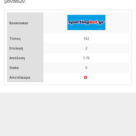
μονάδων.
Bookmaker
Τύπος
1X2
Επιλογή
2
Απόδοση
1.75
Stake
5
Αποτέλεσμα