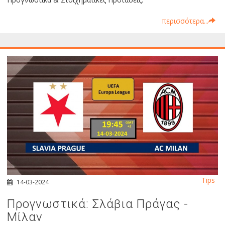
περισσότερα...
Tips
14-03-2024
Προγνωστικά: Σλάβια Πράγας -
Μίλαν