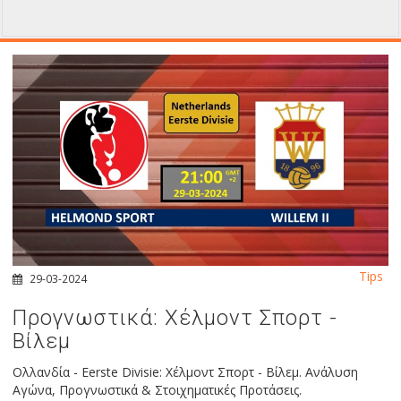
Tips
29-03-2024
Προγνωστικά: Χέλμοντ Σπορτ -
Βίλεμ
Ολλανδία - Eerste Divisie: Χέλμοντ Σπορτ - Βίλεμ. Ανάλυση
Αγώνα, Προγνωστικά & Στοιχηματικές Προτάσεις.