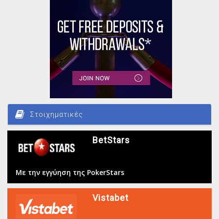
Στοιχηματικές
BetStars
Με την εγγύηση της PokerStars
Vistabet