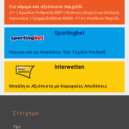
Για νόμιμο και αξιόπιστο παιχνίδι
21+ | Αρμόδιος Ρυθμιστής ΕΕΕΠ | Κίνδυνος εθισμού και απώλειας
περιουσίας | Γραμμή βοήθειας ΚΕΘΕΑ: 1114 | Υπεύθυνο Παιχνίδι.
Sportingbet
Νόμιμα και με Ασφάλεια. Όχι Τυχαία Επιλογή
Interwetten
Μεγάλη κι Αξιόπιστη με Κορυφαίες Αποδόσεις
Στοίχημα
Tips