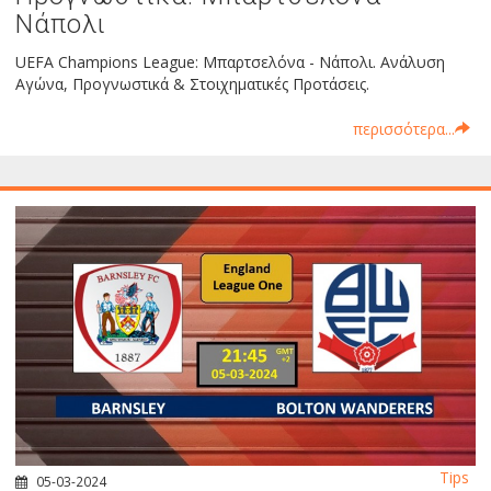
Νάπολι
UEFA Champions League: Μπαρτσελόνα - Νάπολι. Ανάλυση
Αγώνα, Προγνωστικά & Στοιχηματικές Προτάσεις.
περισσότερα...
Tips
05-03-2024