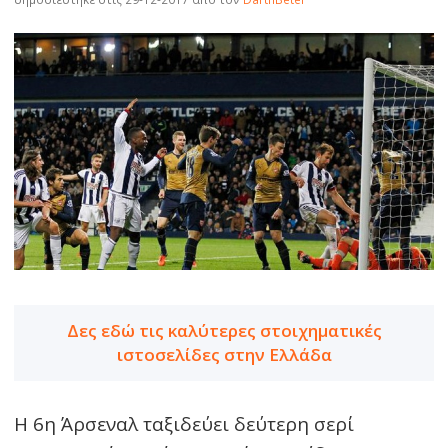
Δες εδώ τις καλύτερες στοιχηματικές
ιστοσελίδες στην Ελλάδα
Η 6η Άρσεναλ ταξιδεύει δεύτερη σερί