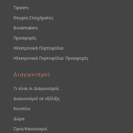
Tipsters
Θεωρία Στοιχήματος
Bookmakers
Προσφορές
Ηλεκτρονικά Πορτοφόλια
Ηλεκτρονικά Πορτοφόλια: Προσφορές
Διαγωνισμοί
Τι είναι οι Διαγωνισμοί;
Διαγωνισμοί σε εξέλιξη
Κουπόνι
Δώρα
Όροι/Κανονισμοί