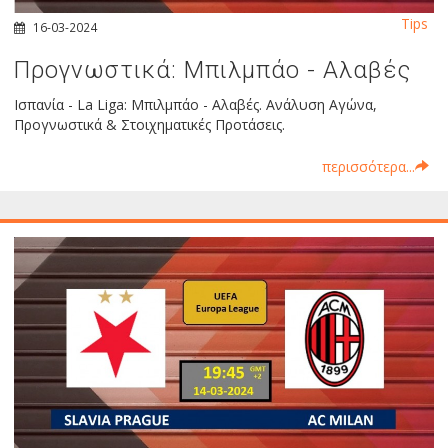
Tips
16-03-2024
Προγνωστικά: Μπιλμπάο - Αλαβές
Ισπανία - La Liga: Μπιλμπάο - Αλαβές. Ανάλυση Αγώνα,
Προγνωστικά & Στοιχηματικές Προτάσεις.
περισσότερα...