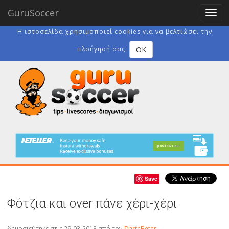
GuruSoccer
Togg
navig
Η ιστοσελίδα χρησιμοποιεί cookies για να βελτιώσει την
OK
πλοήγησή σας.
Save
Φότζια και over πάνε χέρι-χέρι
δημοσιεύτηκε στις 29-03-2018
από τον
DarthBeter