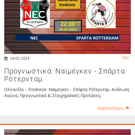
Tips
24-02-2024
Προγνωστικά: Ναϊμέγκεν - Σπάρτα
Ρότερνταμ
Ολλανδία – Eredivisie: Ναϊμέγκεν - Σπάρτα Ρότερνταμ. Ανάλυση
Αγώνα, Προγνωστικά & Στοιχηματικές Προτάσεις.
περισσότερα...