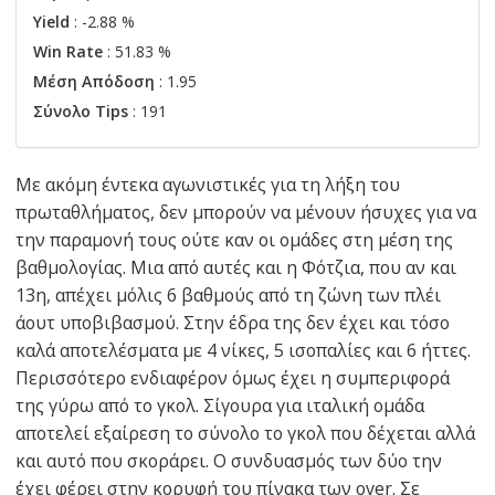
Yield
: -2.88 %
Win Rate
: 51.83 %
Μέση Απόδοση
: 1.95
Σύνολο Tips
: 191
Με ακόμη έντεκα αγωνιστικές για τη λήξη του
πρωταθλήματος, δεν μπορούν να μένουν ήσυχες για να
την παραμονή τους ούτε καν οι ομάδες στη μέση της
βαθμολογίας. Μια από αυτές και η Φότζια, που αν και
13η, απέχει μόλις 6 βαθμούς από τη ζώνη των πλέι
άουτ υποβιβασμού. Στην έδρα της δεν έχει και τόσο
καλά αποτελέσματα με 4 νίκες, 5 ισοπαλίες και 6 ήττες.
Περισσότερο ενδιαφέρον όμως έχει η συμπεριφορά
της γύρω από το γκολ. Σίγουρα για ιταλική ομάδα
αποτελεί εξαίρεση το σύνολο το γκολ που δέχεται αλλά
και αυτό που σκοράρει. Ο συνδυασμός των δύο την
έχει φέρει στην κορυφή του πίνακα των over. Σε