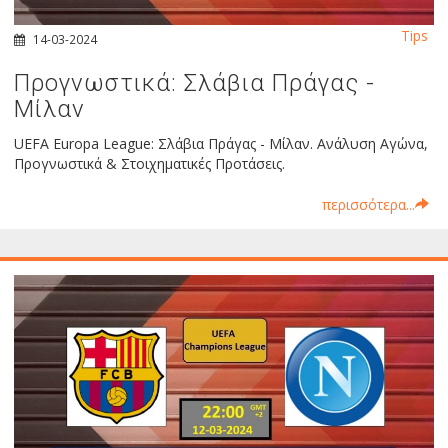
Tips
14-03-2024
Προγνωστικά: Σλάβια Πράγας -
Μίλαν
UEFA Europa League: Σλάβια Πράγας - Μίλαν. Ανάλυση Αγώνα,
Προγνωστικά & Στοιχηματικές Προτάσεις.
περισσότερα...