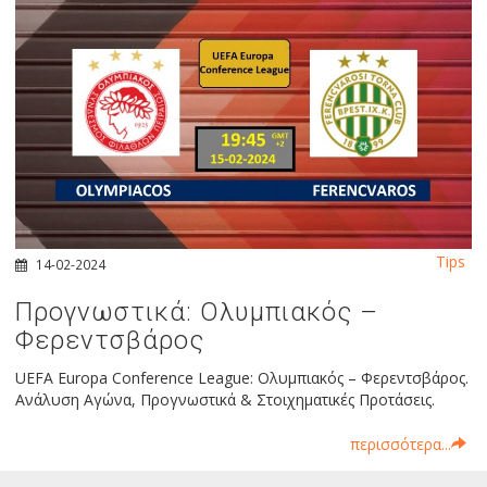
Tips
14-02-2024
Προγνωστικά: Ολυμπιακός –
Φερεντσβάρος
UEFA Europa Conference League: Ολυμπιακός – Φερεντσβάρος.
Ανάλυση Αγώνα, Προγνωστικά & Στοιχηματικές Προτάσεις.
περισσότερα...