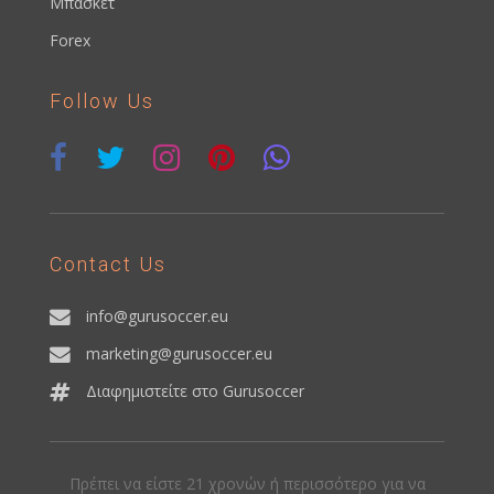
Μπάσκετ
Forex
Follow Us
Contact Us
info@gurusoccer.eu
marketing@gurusoccer.eu
Διαφημιστείτε στο Gurusoccer
Πρέπει να είστε 21 χρονών ή περισσότερο για να