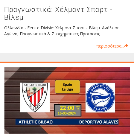
Προγνωστικά: Χέλμοντ Σπορτ -
Βίλεμ
Ολλανδία - Eerste Divisie: Χέλμοντ Σπορτ - Βίλεμ. Ανάλυση
Αγώνα, Προγνωστικά & Στοιχηματικές Προτάσεις.
περισσότερα...