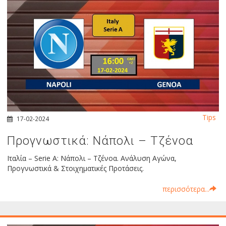
Tips
17-02-2024
Προγνωστικά: Νάπολι – Τζένοα
Ιταλία – Serie A: Νάπολι – Τζένοα. Ανάλυση Αγώνα,
Προγνωστικά & Στοιχηματικές Προτάσεις.
περισσότερα...