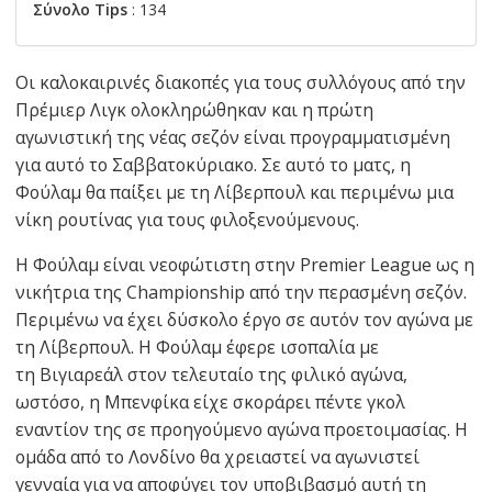
Σύνολο Tips
: 134
Οι καλοκαιρινές διακοπές για τους συλλόγους από την
Πρέμιερ Λιγκ ολοκληρώθηκαν και η πρώτη
αγωνιστική της νέας σεζόν είναι προγραμματισμένη
για αυτό το Σαββατοκύριακο. Σε αυτό το ματς, η
Φούλαμ θα παίξει με τη Λίβερπουλ και περιμένω μια
νίκη ρουτίνας για τους φιλοξενούμενους.
Η Φούλαμ είναι νεοφώτιστη στην Premier League ως η
νικήτρια της Championship από την περασμένη σεζόν.
Περιμένω να έχει δύσκολο έργο σε αυτόν τον αγώνα με
τη Λίβερπουλ. Η Φούλαμ έφερε ισοπαλία με
τη Βιγιαρεάλ στον τελευταίο της φιλικό αγώνα,
ωστόσο, η Μπενφίκα είχε σκοράρει πέντε γκολ
εναντίον της σε προηγούμενο αγώνα προετοιμασίας. Η
ομάδα από το Λονδίνο θα χρειαστεί να αγωνιστεί
γενναία για να αποφύγει τον υποβιβασμό αυτή τη