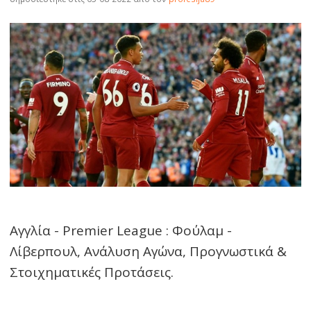
Αγγλία - Premier League : Φούλαμ -
Λίβερπουλ, Ανάλυση Αγώνα, Προγνωστικά &
Στοιχηματικές Προτάσεις.