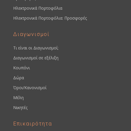
Ηλεκτρονικά Πορτοφόλια
Ηλεκτρονικά Πορτοφόλια: Προσφορές
Διαγωνισμοί
Τι είναι οι Διαγωνισμοί;
Διαγωνισμοί σε εξέλιξη
Κουπόνι
Δώρα
Όροι/Κανονισμοί
Μέλη
Νικητές
Επικαιρότητα