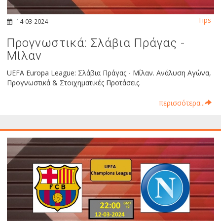
Tips
14-03-2024
Προγνωστικά: Σλάβια Πράγας -
Μίλαν
UEFA Europa League: Σλάβια Πράγας - Μίλαν. Ανάλυση Αγώνα,
Προγνωστικά & Στοιχηματικές Προτάσεις.
περισσότερα...