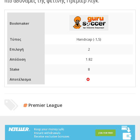
πιο αδύναμες της φετινής Πρέμιερ Λιγκ.
Bookmaker
Τύπος
Handicap (-1,5)
Επιλογή
2
Απόδοση
1.82
Stake
8
Αποτέλεσμα
Premier League