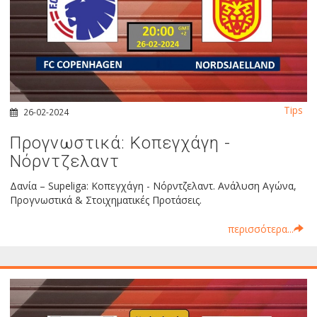
Tips
26-02-2024
Προγνωστικά: Κοπεγχάγη -
Νόρντζελαντ
Δανία – Supeliga: Κοπεγχάγη - Νόρντζελαντ. Ανάλυση Αγώνα,
Προγνωστικά & Στοιχηματικές Προτάσεις.
περισσότερα...