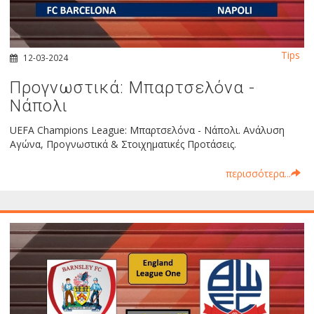
Tips
12-03-2024
Προγνωστικά: Μπαρτσελόνα -
Νάπολι
UEFA Champions League: Μπαρτσελόνα - Νάπολι. Ανάλυση
Αγώνα, Προγνωστικά & Στοιχηματικές Προτάσεις.
περισσότερα...